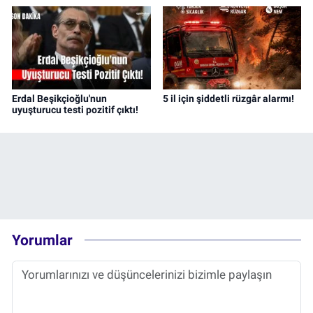
Erdal Beşikçioğlu'nun
5 il için şiddetli rüzgâr alarmı!
uyuşturucu testi pozitif çıktı!
Yorumlar