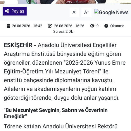
Paylaş
-
+
A
A
26.06.2026 - 15:42
26.06.2026 - 16:26
9
Okunma
Süresi: 2 Dk
ESKİŞEHİR -
Anadolu Üniversitesi Engelliler
Araştırma Enstitüsü bünyesinde eğitim gören
öğrenciler, düzenlenen "2025-2026 Yunus Emre
Eğitim-Öğretim Yılı Mezuniyet Töreni" ile
enstitü bahçesinde diplomalarına kavuştu.
Ailelerin ve akademisyenlerin yoğun katılım
gösterdiği törende, duygu dolu anlar yaşandı.
"Bu Mezuniyet Sevginin, Sabrın ve Özverinin
Emeğidir"
Törene katılan Anadolu Üniversitesi Rektörü