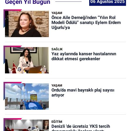
Geçen Yıl Bugün
06 Ağustos 2025
YAŞAM
Önce Aile Derneği'nden “Yılın Rol
Modeli Ödülü” sanatçı Eylem Erdem
Uğurlu’ya
SAĞLIK
Yaz aylarında kanser hastalarının
dikkat etmesi gerekenler
YAŞAM
Ordu’da mavi bayraklı plaj sayısı
artıyor
EĞİTİM
Denizli 'de ücretsiz YKS tercih