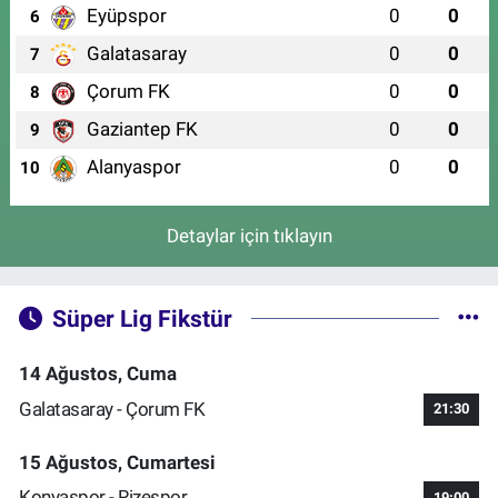
Eyüpspor
0
0
6
Galatasaray
0
0
7
Çorum FK
0
0
8
Gaziantep FK
0
0
9
Alanyaspor
0
0
10
Detaylar için tıklayın
Süper Lig Fikstür
14 Ağustos, Cuma
Galatasaray - Çorum FK
21:30
15 Ağustos, Cumartesi
Konyaspor - Rizespor
19:00