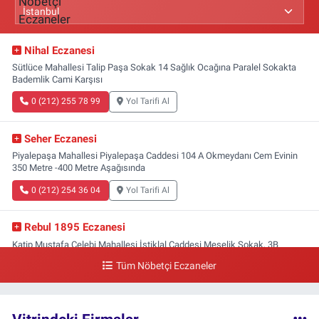
Nihal Eczanesi
Sütlüce Mahallesi Talip Paşa Sokak 14 Sağlık Ocağına Paralel Sokakta
Bademlik Cami Karşısı
0 (212) 255 78 99
Yol Tarifi Al
Seher Eczanesi
Piyalepaşa Mahallesi Piyalepaşa Caddesi 104 A Okmeydanı Cem Evinin
350 Metre -400 Metre Aşağısında
0 (212) 254 36 04
Yol Tarifi Al
Rebul 1895 Eczanesi
Katip Mustafa Çelebi Mahallesi İstiklal Caddesi Meşelik Sokak, 3B
Akbank Sanat karşısı, Fransız Konsolosluğu Çaprazı
Tüm Nöbetçi Eczaneler
0 (212) 243 69 36
Yol Tarifi Al