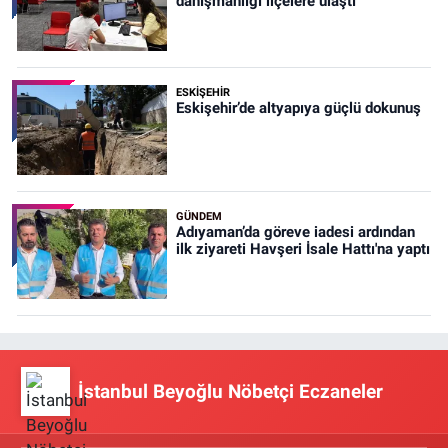
danışmanlığı ilçelere ulaştı
ESKIŞEHIR
Eskişehir’de altyapıya güçlü dokunuş
GÜNDEM
Adıyaman’da göreve iadesi ardından
ilk ziyareti Havşeri İsale Hattı'na yaptı
İstanbul Beyoğlu Nöbetçi Eczaneler