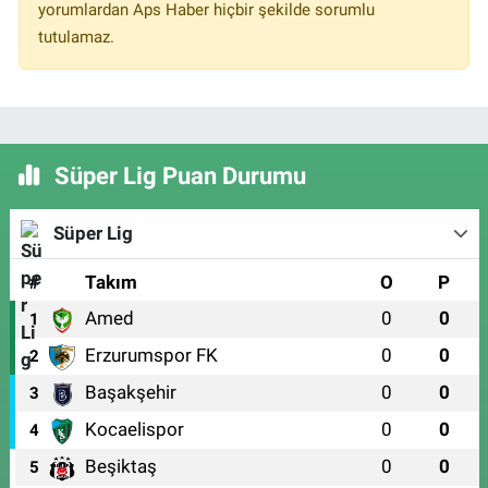
yorumlardan Aps Haber hiçbir şekilde sorumlu
tutulamaz.
Süper Lig Puan Durumu
Süper Lig
#
Takım
O
P
Amed
0
0
1
Erzurumspor FK
0
0
2
Başakşehir
0
0
3
Kocaelispor
0
0
4
Beşiktaş
0
0
5