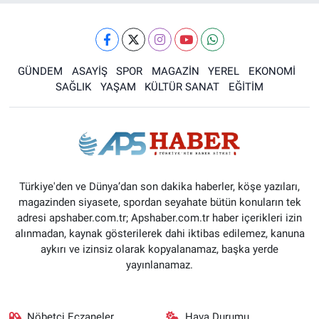
GÜNDEM
ASAYİŞ
SPOR
MAGAZİN
YEREL
EKONOMİ
SAĞLIK
YAŞAM
KÜLTÜR SANAT
EĞİTİM
Türkiye'den ve Dünya’dan son dakika haberler, köşe yazıları,
magazinden siyasete, spordan seyahate bütün konuların tek
adresi apshaber.com.tr; Apshaber.com.tr haber içerikleri izin
alınmadan, kaynak gösterilerek dahi iktibas edilemez, kanuna
aykırı ve izinsiz olarak kopyalanamaz, başka yerde
yayınlanamaz.
Nöbetçi Eczaneler
Hava Durumu