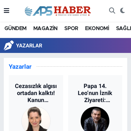
GÜNDEM
MAGAZİN
SPOR
EKONOMİ
SAĞL
YAZARLAR
Yazarlar
Cezasızlık algısı
Papa 14.
ortadan kalktı!
Leo’nun İznik
Kanun
Ziyareti:
karşısında
Ekümenik Statü
herkes eşittir.
Hamlesi mi?