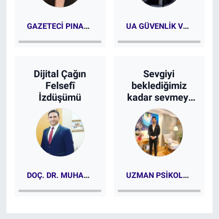
GAZETECI PINAR ETCİ
UA GÜVENLIK VE TERÖRIZM UZMANI ÖMER KALAYCI
Dijital Çağın
Sevgiyi
Felsefî
beklediğimiz
İzdüşümü
kadar sevmeyi
biliyor muyuz?
DOÇ. DR. MUHAMMET CANER ILGAROĞLU
UZMAN PSIKOLOG MERT BEZCI