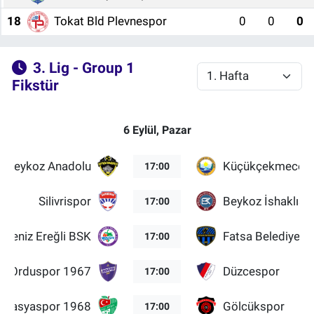
18
Tokat Bld Plevnespor
0
0
0
3. Lig - Group 1
Fikstür
6 Eylül, Pazar
Beykoz Anadolu
Küçükçekmece S
17:00
Silivrispor
Beykoz İshaklısp
17:00
adeniz Ereğli BSK
Fatsa Belediyesp
17:00
Orduspor 1967
Düzcespor
17:00
masyaspor 1968
Gölcükspor
17:00