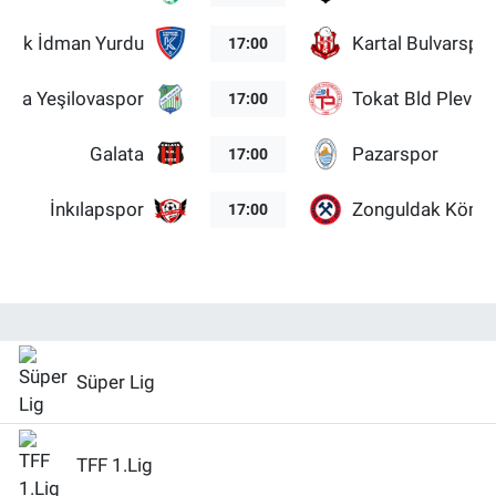
abük İdman Yurdu
Kartal Bulvarspo
17:00
lova Yeşilovaspor
Tokat Bld Plevne
17:00
Galata
Pazarspor
17:00
İnkılapspor
Zonguldak Kömü
17:00
Süper Lig
TFF 1.Lig