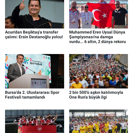
Acun'dan Beşiktaş'a transfer
Muhammed Eren Uysal Dünya
çalımı: Ersin Destanoğlu yolcu!
Şampiyonası'na damga
vurdu... 6 altın, 2 dünya rekoru
Bursa'da 2. Uluslararası Spor
2 bin 500'ü aşkın katılımcıyla
Festivali tamamlandı
One Run'a büyük ilgi