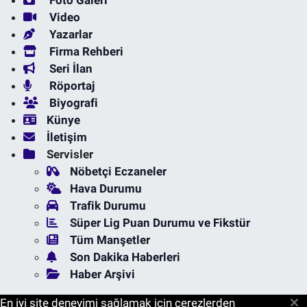
Foto Galeri
Video
Yazarlar
Firma Rehberi
Seri İlan
Röportaj
Biyografi
Künye
İletişim
Servisler
Nöbetçi Eczaneler
Hava Durumu
Trafik Durumu
Süper Lig Puan Durumu ve Fikstür
Tüm Manşetler
Son Dakika Haberleri
Haber Arşivi
En iyi site deneyimi sağlamak için çerezlerden