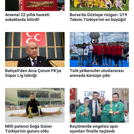
Arsenal 22 yıllık hasreti
Bursa'da Göztepe rüzgarı: U19
sokaklarda bitirdi!
Takımı Türkiye'nin en büyüğü!
Bahçeli'den Arca Çorum FK'ya
Türk yelkenciler uluslararası
Süper Lig tebriği
arenada kürsüye çıktı
Milli patenci Doğa Güner
Keçiören'de engelsiz spor
Türkiye'nin gururu oldu
oyunları finalle taçlandı