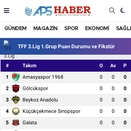
GÜNDEM
MAGAZİN
SPOR
EKONOMİ
SAĞL
TFF 3.Lig 1.Grup Puan Durumu ve Fikstür
#
Takım
O
Av
P
1
Amasyaspor 1968
0
0
0
2
Gölcükspor
0
0
0
3
Beykoz Anadolu
0
0
0
4
Küçükçekmece Sinopspor
0
0
0
5
Galata
0
0
0