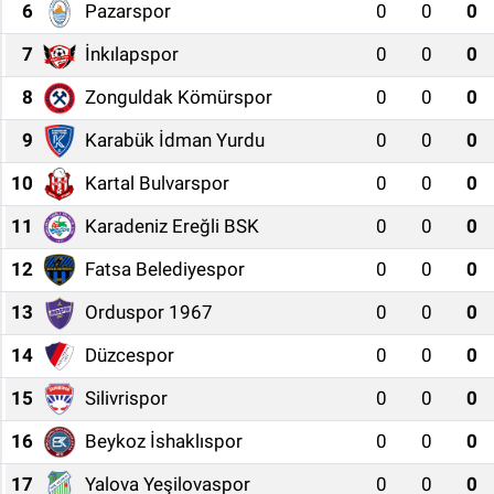
6
Pazarspor
0
0
0
7
İnkılapspor
0
0
0
8
Zonguldak Kömürspor
0
0
0
9
Karabük İdman Yurdu
0
0
0
10
Kartal Bulvarspor
0
0
0
11
Karadeniz Ereğli BSK
0
0
0
12
Fatsa Belediyespor
0
0
0
13
Orduspor 1967
0
0
0
14
Düzcespor
0
0
0
15
Silivrispor
0
0
0
16
Beykoz İshaklıspor
0
0
0
17
Yalova Yeşilovaspor
0
0
0