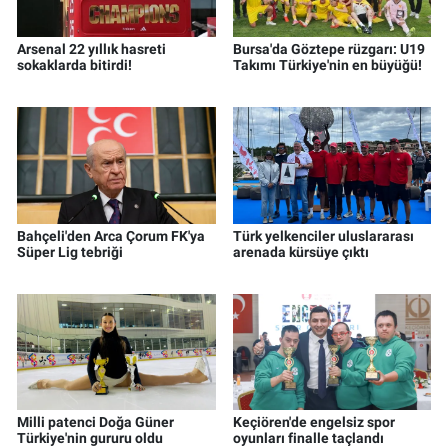
Arsenal 22 yıllık hasreti
Bursa'da Göztepe rüzgarı: U19
sokaklarda bitirdi!
Takımı Türkiye'nin en büyüğü!
Bahçeli'den Arca Çorum FK'ya
Türk yelkenciler uluslararası
Süper Lig tebriği
arenada kürsüye çıktı
Milli patenci Doğa Güner
Keçiören'de engelsiz spor
Türkiye'nin gururu oldu
oyunları finalle taçlandı