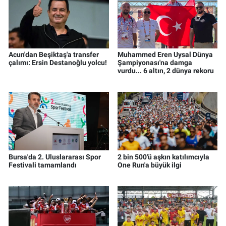
Acun'dan Beşiktaş'a transfer
Muhammed Eren Uysal Dünya
çalımı: Ersin Destanoğlu yolcu!
Şampiyonası'na damga
vurdu... 6 altın, 2 dünya rekoru
Bursa'da 2. Uluslararası Spor
2 bin 500'ü aşkın katılımcıyla
Festivali tamamlandı
One Run'a büyük ilgi