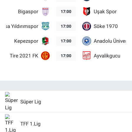
Bigaspor
Uşak Spor
17:00
ursa Yıldırımspor
Söke 1970
17:00
Kepezspor
Anadolu Üniversi
17:00
Tire 2021 FK
Ayvalikgucu
17:00
Süper Lig
TFF 1.Lig