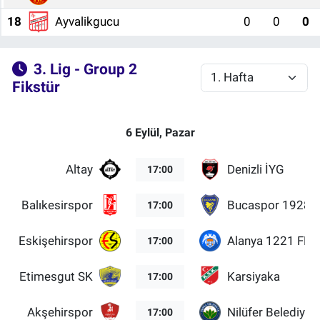
18
Ayvalikgucu
0
0
0
3. Lig - Group 2
Fikstür
6 Eylül, Pazar
Altay
Denizli İYG
17:00
Balıkesirspor
Bucaspor 1928
17:00
Eskişehirspor
Alanya 1221 FK
17:00
Etimesgut SK
Karsiyaka
17:00
Akşehirspor
Nilüfer Belediye
17:00