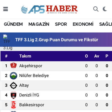
GÜNDEM
MAGAZİN
SPOR
EKONOMİ
SAĞL
TFF 3.Lig 2.Grup Puan Durumu ve Fikstür
#
Takım
O
Av
P
1
Akşehirspor
0
0
0
2
Nilüfer Belediye
0
0
0
3
Altay
0
0
0
4
Denizli İYG
0
0
0
5
Balıkesirspor
0
0
0