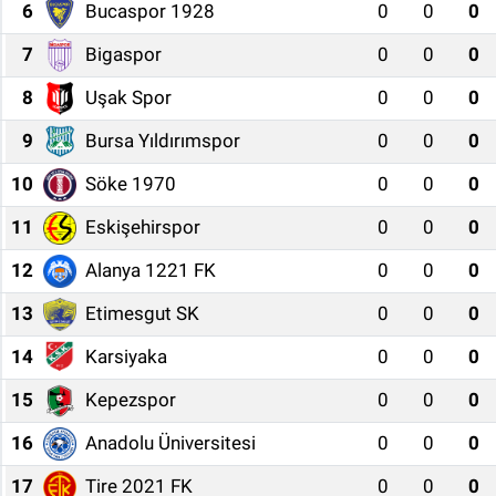
6
Bucaspor 1928
0
0
0
7
Bigaspor
0
0
0
8
Uşak Spor
0
0
0
9
Bursa Yıldırımspor
0
0
0
10
Söke 1970
0
0
0
11
Eskişehirspor
0
0
0
12
Alanya 1221 FK
0
0
0
13
Etimesgut SK
0
0
0
14
Karsiyaka
0
0
0
15
Kepezspor
0
0
0
16
Anadolu Üniversitesi
0
0
0
17
Tire 2021 FK
0
0
0