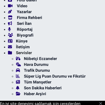
Foto Galeri
Video
Yazarlar
Firma Rehberi
Seri İlan
Röportaj
Biyografi
Künye
İletişim
Servisler
Nöbetçi Eczaneler
Hava Durumu
Trafik Durumu
Süper Lig Puan Durumu ve Fikstür
Tüm Manşetler
Son Dakika Haberleri
Haber Arşivi
En iyi site deneyimi sağlamak için çerezlerden