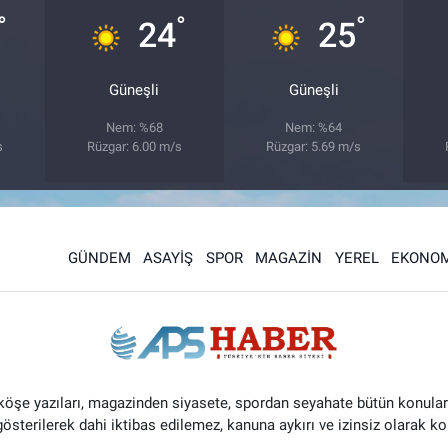
°
°
°
24
25
Güneşli
Güneşli
Nem: %68
Nem: %64
s
Rüzgar: 6.00 m/s
Rüzgar: 5.69 m/s
GÜNDEM
ASAYİŞ
SPOR
MAGAZİN
YEREL
EKONOM
 köşe yazıları, magazinden siyasete, spordan seyahate bütün konular
 gösterilerek dahi iktibas edilemez, kanuna aykırı ve izinsiz olarak