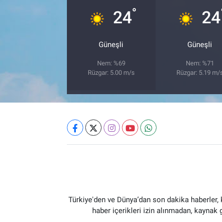
°
24
24
Güneşli
Güneşli
Nem: %69
Nem: %71
Rüzgar: 5.00 m/s
Rüzgar: 5.19 m/
Türkiye'den ve Dünya’dan son dakika haberler,
haber içerikleri izin alınmadan, kaynak