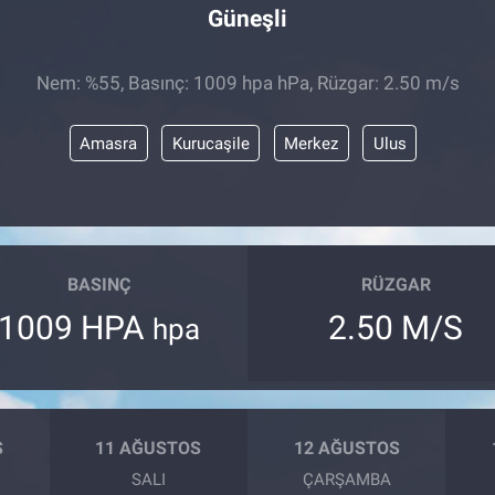
Güneşli
Nem: %55, Basınç: 1009 hpa hPa, Rüzgar: 2.50 m/s
Amasra
Kurucaşile
Merkez
Ulus
BASINÇ
RÜZGAR
1009 HPA
2.50 M/S
hpa
S
11 AĞUSTOS
12 AĞUSTOS
SALI
ÇARŞAMBA