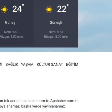
°
°
24
22
Güneşli
Güneşli
Nem: %60
Nem: %63
Rüzgar: 8.50 m/s
Rüzgar: 8.00 m/s
İ
SAĞLIK
YAŞAM
KÜLTÜR SANAT
EĞİTİM
ın tek adresi apshaber.com.tr; Apshaber.com.tr
 kopyalanamaz, başka yerde yayınlanamaz.