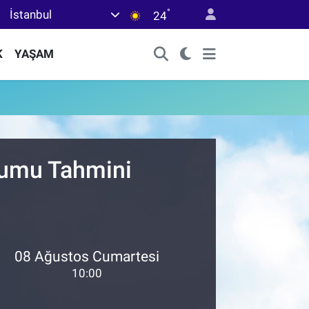
°
İstanbul
24
K
YAŞAM
urumu Tahmini
08 Ağustos Cumartesi
10:00