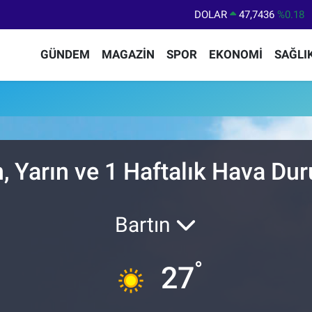
DOLAR
47,7436
%0.18
EURO
55,2510
%0.32
GÜNDEM
MAGAZİN
SPOR
EKONOMİ
SAĞLI
STERLİN
64,4811
%0.38
GRAM ALTIN
6660.55
%0.03
BİST100
13.779
%-14
BITCOIN
64.959,79
%1.11
, Yarın ve 1 Haftalık Hava D
Bartın
°
27