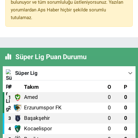
bulunuyor ve tüm sorumluluğu üstleniyorsunuz. Yazılan
yorumlardan Aps Haber hiçbir şekilde sorumlu
tutulamaz.
Süper Lig Puan Durumu
Süper Lig
#
Takım
O
P
Amed
0
0
1
Erzurumspor FK
0
0
2
Başakşehir
0
0
3
Kocaelispor
0
0
4