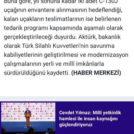
Buna göre, yıl sonuna kadar iki adet C-130J
uçağının envantere alınmasının hedeflendiği,
kalan uçakların teslimatlarının ise belirlenen
tedarik programı kapsamında aşamalı olarak
gerçekleştirileceği duyurdu. Aktürk, bakanlık
olarak Türk Silahlı Kuvvetleri'nin savunma
kabiliyetlerinin geliştirilmesi ve modernizasyon
çalışmalarının yerli ve millî imkânlarla
sürdürüldüğünü kaydetti.
(HABER MERKEZİ)
Cevdet Yılmaz: Milli yetkinlik
hamlesi ile insan kaynağını
güçlendiriyoruz