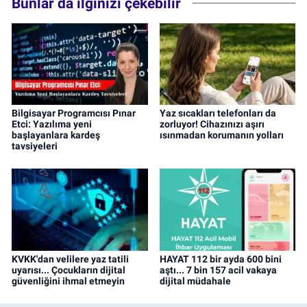
Bunlar da ilginizi çekebilir
Bilgisayar Programcısı Pınar
Yaz sıcakları telefonları da
Etci: Yazılıma yeni
zorluyor! Cihazınızı aşırı
başlayanlara kardeş
ısınmadan korumanın yolları
tavsiyeleri
KVKK'dan velilere yaz tatili
HAYAT 112 bir ayda 600 bini
uyarısı... Çocukların dijital
aştı... 7 bin 157 acil vakaya
güvenliğini ihmal etmeyin
dijital müdahale