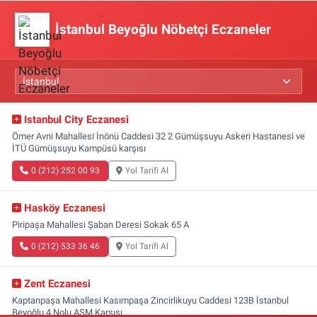
İstanbul Beyoğlu Nöbetçi Eczaneler
Istanbul City Eczanesi
Ömer Avni Mahallesi İnönü Caddesi 32 2 Gümüşsuyu Askeri Hastanesi ve
İTÜ Gümüşsuyu Kampüsü karşısı
0 (212) 252 00 93
Yol Tarifi Al
Hasköy Eczanesi
Piripaşa Mahallesi Şaban Deresi Sokak 65 A
0 (212) 533 36 46
Yol Tarifi Al
Zent Eczanesi
Kaptanpaşa Mahallesi Kasımpaşa Zincirlikuyu Caddesi 123B İstanbul
Beyoğlu 4 Nolu ASM Karşısı