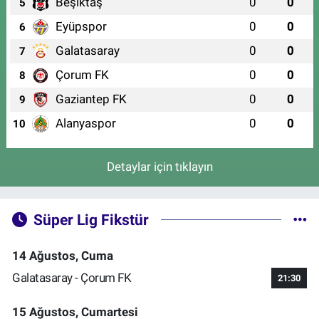
Beşiktaş
0
0
5
Eyüpspor
0
0
6
Galatasaray
0
0
7
Çorum FK
0
0
8
Gaziantep FK
0
0
9
Alanyaspor
0
0
10
Detaylar için tıklayın
Süper Lig Fikstür
14 Ağustos, Cuma
Galatasaray - Çorum FK
21:30
15 Ağustos, Cumartesi