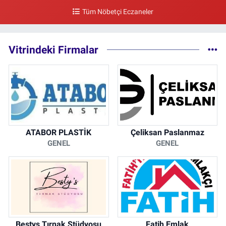
Tüm Nöbetçi Eczaneler
0 (212) 297 96 92
Yol Tarifi Al
Vitrindeki Firmalar
ATABOR PLASTİK
Çeliksan Paslanmaz
GENEL
GENEL
Bestys Tırnak Stüdyosu
Fatih Emlak