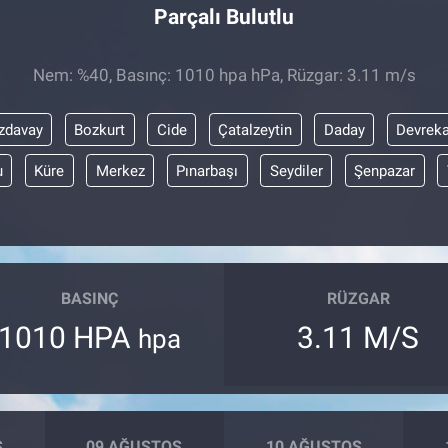
Parçalı Bulutlu
Nem: %40, Basınç: 1010 hpa hPa, Rüzgar: 3.11 m/s
zdavay
Bozkurt
Cide
Çatalzeytin
Daday
Devreka
u
Küre
Merkez
Pınarbaşı
Seydiler
Şenpazar
BASINÇ
RÜZGAR
1010 HPA
3.11 M/S
hpa
S
09 AĞUSTOS
10 AĞUSTOS