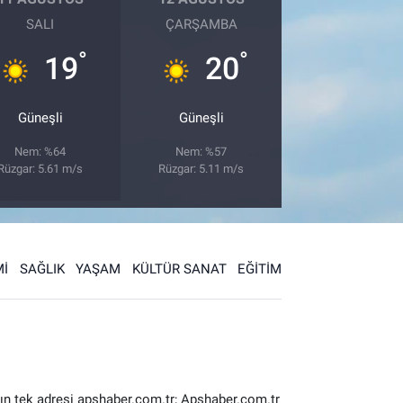
SALI
ÇARŞAMBA
°
°
19
20
Güneşli
Güneşli
Nem: %64
Nem: %57
Rüzgar: 5.61 m/s
Rüzgar: 5.11 m/s
İ
SAĞLIK
YAŞAM
KÜLTÜR SANAT
EĞİTİM
ın tek adresi apshaber.com.tr; Apshaber.com.tr