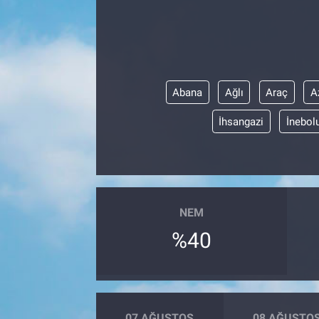
Abana
Ağlı
Araç
A
İhsangazi
İnebol
NEM
%40
07 AĞUSTOS
08 AĞUSTO