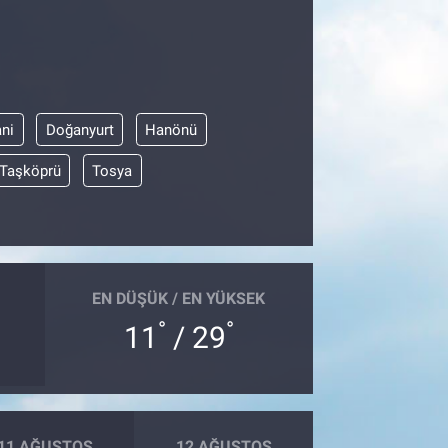
ni
Doğanyurt
Hanönü
Taşköprü
Tosya
EN DÜŞÜK / EN YÜKSEK
°
°
11
/ 29
11 AĞUSTOS
12 AĞUSTOS