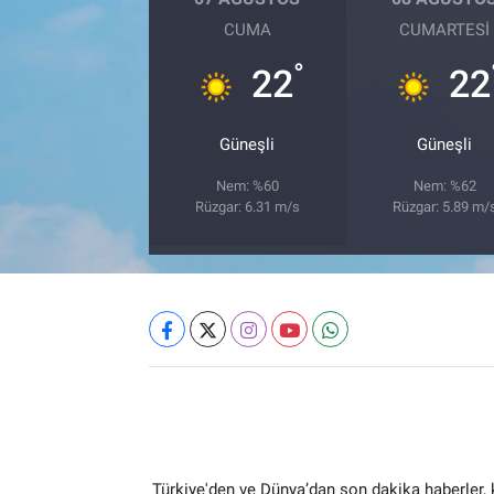
CUMA
CUMARTESI
°
22
22
Güneşli
Güneşli
Nem: %60
Nem: %62
Rüzgar: 6.31 m/s
Rüzgar: 5.89 m/
Türkiye'den ve Dünya’dan son dakika haberler,