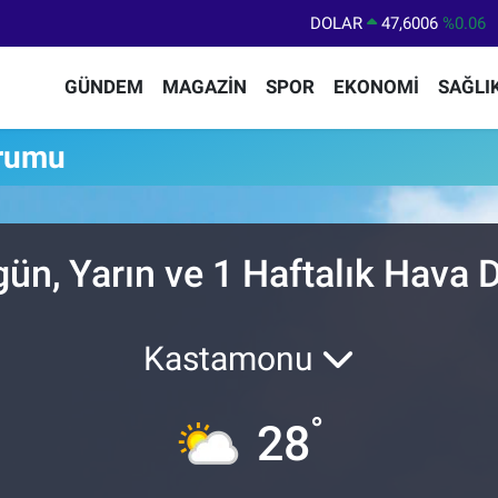
DOLAR
47,6006
%0.06
EURO
55,0250
%0.02
GÜNDEM
MAGAZİN
SPOR
EKONOMİ
SAĞLI
STERLİN
64,2398
%0.2
GRAM ALTIN
6513.94
%0.32
rumu
BİST100
13.768
%48
BITCOIN
64.602,05
%0.69
n, Yarın ve 1 Haftalık Hava
Kastamonu
°
28