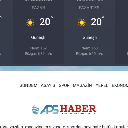
PAZAR
PAZARTESI
°
°
°
20
20
Güneşli
Güneşli
Nem: %59
Nem: %63
s
Rüzgar: 6.89 m/s
Rüzgar: 6.19 m/s
GÜNDEM
ASAYİŞ
SPOR
MAGAZİN
YEREL
EKONOM
 köşe yazıları, magazinden siyasete, spordan seyahate bütün konular