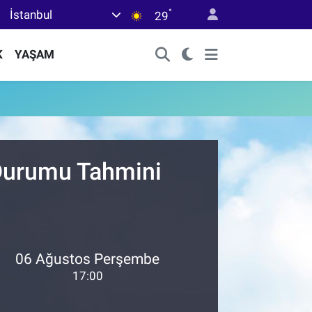
°
İstanbul
29
K
YAŞAM
 Durumu Tahmini
06 Ağustos Perşembe
17:00