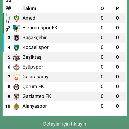
#
Takım
O
P
Amed
0
0
1
Erzurumspor FK
0
0
2
Başakşehir
0
0
3
Kocaelispor
0
0
4
Beşiktaş
0
0
5
Eyüpspor
0
0
6
Galatasaray
0
0
7
Çorum FK
0
0
8
Gaziantep FK
0
0
9
Alanyaspor
0
0
10
Detaylar için tıklayın