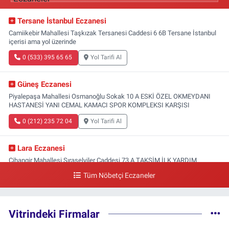
Tersane İstanbul Eczanesi
Camiikebir Mahallesi Taşkızak Tersanesi Caddesi 6 6B Tersane İstanbul
içerisi ama yol üzerinde
0 (533) 395 65 65
Yol Tarifi Al
Güneş Eczanesi
Piyalepaşa Mahallesi Osmanoğlu Sokak 10 A ESKİ ÖZEL OKMEYDANI
HASTANESİ YANI CEMAL KAMACI SPOR KOMPLEKSI KARŞISI
0 (212) 235 72 04
Yol Tarifi Al
Lara Eczanesi
Cihangir Mahallesi Sıraselviler Caddesi 73 A TAKSİM İLK YARDIM
HASTANESİ KARŞISI
Tüm Nöbetçi Eczaneler
0 (212) 293 90 86
Yol Tarifi Al
Vitrindeki Firmalar