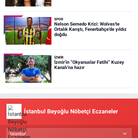
SPOR
Nelson Semedo Krizi: Wolves'te
Ortalık Karıştı, Fenerbahçe’de yıldız
doğdu
İZMIR
İzmir’in “Okyanuslar Fatihi” Kuzey
Kanalı’na hazır
İstanbul Beyoğlu Nöbetçi Eczaneler