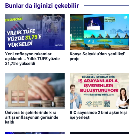
Bunlar da ilginizi çekebilir
Yeni enflasyon rakamları
Konya Selçuklu'dan 'yenilikçi'
açıklandı... Yıllık TÜFE yüzde
proje
31,75'e yükseldi
Üniversite şehirlerinde kira
BİO sayesinde 2 bini aşkın kişi
artışı enflasyonun gerisinde
işe yerleşti
kaldı