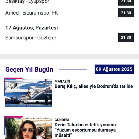
Beşiktaş - Eyüpspor
21:30
Amed - Erzurumspor FK
21:30
17 Ağustos, Pazartesi
Samsunspor - Göztepe
21:30
Geçen Yıl Bugün
09 Ağustos 2025
MAGAZİN
Barış Kılıç, ailesiyle Bodrum’da tatilde
GÜNDEM
Derin Talu’dan estetik yorumu:
“Yüzüm escortumsu durmaya
müsait!”