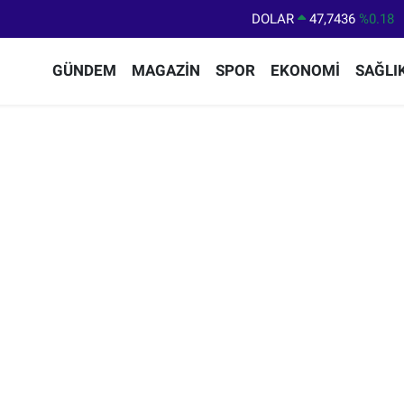
DOLAR
47,7436
%0.18
EURO
55,2510
%0.32
GÜNDEM
MAGAZİN
SPOR
EKONOMİ
SAĞLI
STERLİN
64,4811
%0.38
GRAM ALTIN
6660.55
%0.03
BİST100
13.779
%-14
BITCOIN
64.960,21
%0.87