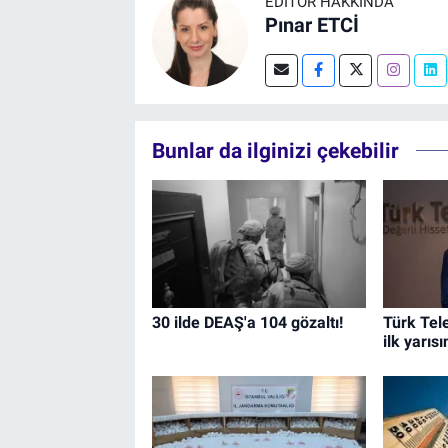
EDITÖR HAKKINDA
Pınar ETCİ
Bunlar da ilginizi çekebilir
30 ilde DEAŞ'a 104 gözaltı!
Türk Tel
ilk yarı