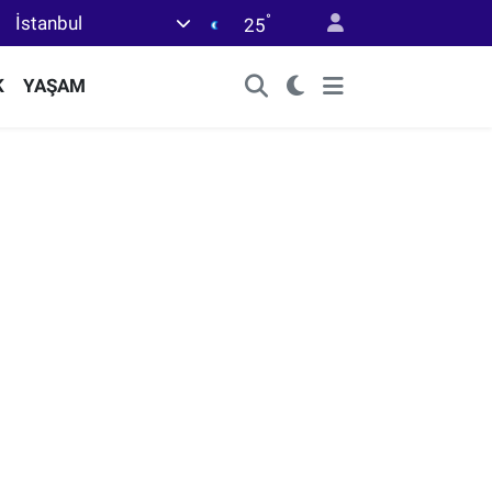
°
İstanbul
25
K
YAŞAM