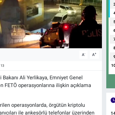
-
+
A
A
1
13
ri Bakanı Ali Yerlikaya, Emniyet Genel
n FETÖ operasyonlarına ilişkin açıklama
irilen operasyonlarda, örgütün kriptolu
ıcıları ile ankesörlü telefonlar üzerinden
1