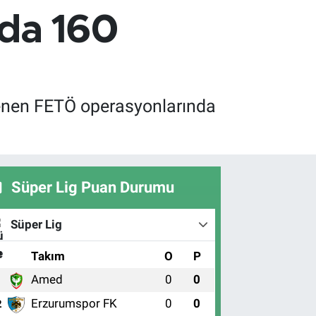
ada 160
nlenen FETÖ operasyonlarında
Süper Lig Puan Durumu
Süper Lig
#
Takım
O
P
Amed
0
0
1
Erzurumspor FK
0
0
2