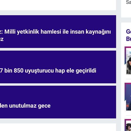
Sa
G
 Milli yetkinlik hamlesi ile insan kaynağını
B
uz
7 bin 850 uyuşturucu hap ele geçirildi
'den unutulmaz gece