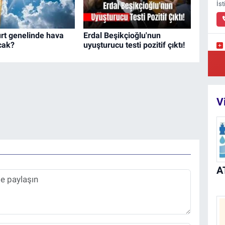
İs
rt genelinde hava
Erdal Beşikçioğlu'nun
acak?
uyuşturucu testi pozitif çıktı!
Pi
Mü
V