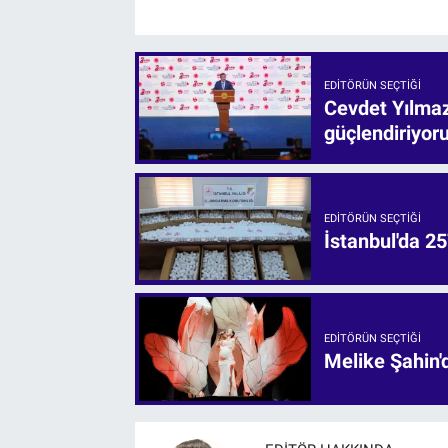
EDITÖRÜN SEÇTIĞI
Cevdet Yılmaz:
güçlendiriyor
EDITÖRÜN SEÇTIĞI
İstanbul'da 25
EDITÖRÜN SEÇTIĞI
Melike Şahin