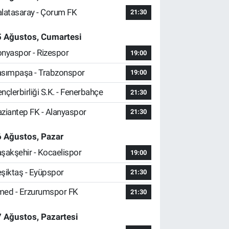
latasaray - Çorum FK
21:30
5 Ağustos, Cumartesi
nyaspor - Rizespor
19:00
sımpaşa - Trabzonspor
19:00
nçlerbirliği S.K. - Fenerbahçe
21:30
ziantep FK - Alanyaspor
21:30
 Ağustos, Pazar
şakşehir - Kocaelispor
19:00
şiktaş - Eyüpspor
21:30
ed - Erzurumspor FK
21:30
 Ağustos, Pazartesi