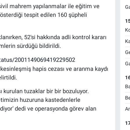
e sivil mahrem yapılanmalar ile eğitim ve
Ga
österdiği tespit edilen 160 şüpheli
1
Ko
anırken, 52'si hakkında adli kontrol kararı
Ka
emlerin sürdüğü bildirildi.
Ge
a/status/2001149069419229502
Ga
 kesinleşmiş hapis cezası ve aranma kaydı
irtildi.
16
Ba
ı kurulan tuzaklar bir bir bozuluyor.
Be
etimizin huzuruna kastedenlerle
diyor' dedi ve operasyonda görev alan
Am
17