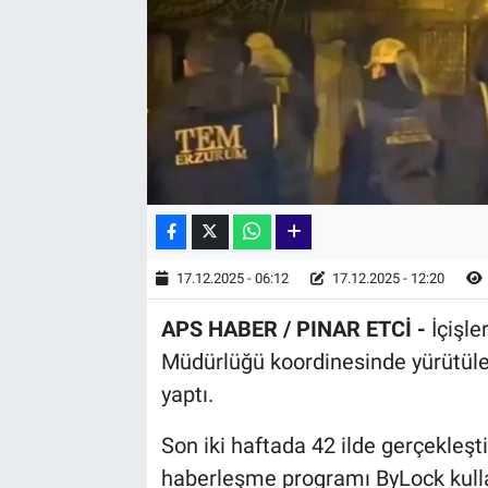
17.12.2025 - 06:12
17.12.2025 - 12:20
APS HABER / PINAR ETCİ -
İçişle
Müdürlüğü koordinesinde yürütüle
yaptı.
Son iki haftada 42 ilde gerçekleşt
haberleşme programı ByLock kullan