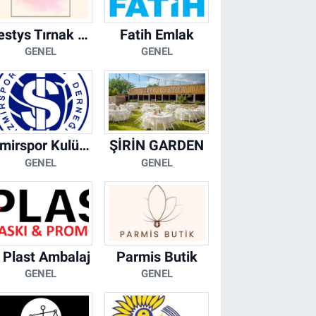
Bestys Tırnak Stüdyosu
Fatih Emlak
GENEL
GENEL
İzmirspor Kulübü Derneği
ŞİRİN GARDEN
GENEL
GENEL
 Plast Ambalaj
Parmis Butik
GENEL
GENEL