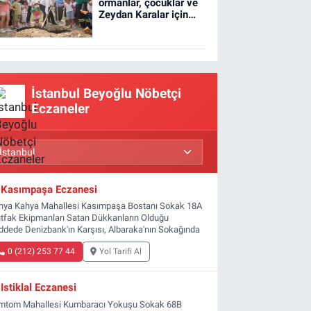
ormanlar, çocuklar ve
Zeydan Karalar için
dikildi
İstanbul Beyoğlu Nöbetçi
Eczaneler
Kasımpaşa Eczanesi
hya Kahya Mahallesi Kasımpaşa Bostanı Sokak 18A
tfak Ekipmanları Satan Dükkanların Olduğu
ddede Denizbank'ın Karşısı, Albaraka'nın Sokağında
0 (212) 253 77 44
Yol Tarifi Al
Istiklal Eczanesi
mtom Mahallesi Kumbaracı Yokuşu Sokak 68B