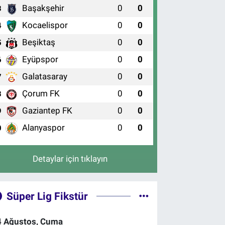
Başakşehir
0
0
3
Kocaelispor
0
0
4
Beşiktaş
0
0
5
Eyüpspor
0
0
6
Galatasaray
0
0
7
Çorum FK
0
0
8
Gaziantep FK
0
0
9
Alanyaspor
0
0
0
Detaylar için tıklayın
Süper Lig Fikstür
4 Ağustos, Cuma