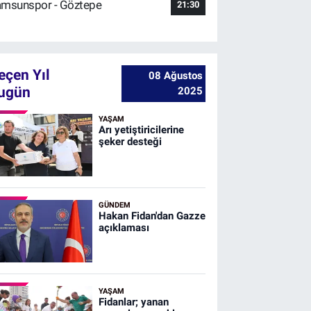
msunspor - Göztepe
21:30
eçen Yıl
08 Ağustos
ugün
2025
YAŞAM
Arı yetiştiricilerine
şeker desteği
GÜNDEM
Hakan Fidan'dan Gazze
açıklaması
YAŞAM
Fidanlar; yanan