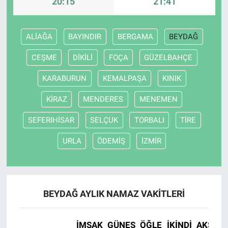
20:15
21:41
ALİAĞA
BAYINDIR
BERGAMA
BEYDAĞ
CEŞME
DİKİLİ
FOÇA
GÜZELBAHÇE
KARABURUN
KEMALPAŞA
KINIK
KİRAZ
MENDERES
MENEMEN
SEFERIHİSAR
SELÇUK
TORBALI
TİRE
URLA
ÖDEMİŞ
İZMİR
BEYDAĞ AYLIK NAMAZ VAKITLERI
İMSAK
GÜNEŞ
ÖĞLE
İKINDI
AKŞAM