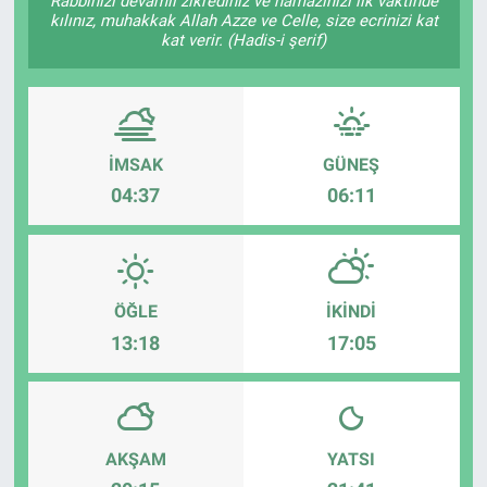
Rabbinizi devamlı zikrediniz ve namazınızı ilk vaktinde
kılınız, muhakkak Allah Azze ve Celle, size ecrinizi kat
kat verir. (Hadis-i şerif)
İMSAK
GÜNEŞ
04:37
06:11
ÖĞLE
İKINDI
13:18
17:05
AKŞAM
YATSI