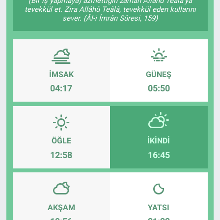
(Bir iş yapmaya) azmettiğin zaman Allâhü Teâlâ'ya
tevekkül et. Zira Allâhü Teâlâ, tevekkül eden kullarını
sever. (Âl-i İmrân Sûresi, 159)
İMSAK
GÜNEŞ
04:17
05:50
ÖĞLE
İKINDI
12:58
16:45
AKŞAM
YATSI