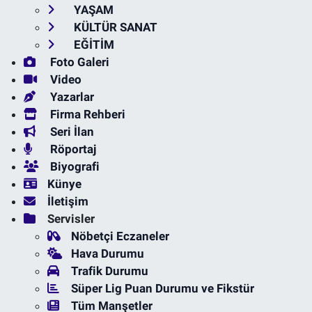
YAŞAM
KÜLTÜR SANAT
EĞİTİM
Foto Galeri
Video
Yazarlar
Firma Rehberi
Seri İlan
Röportaj
Biyografi
Künye
İletişim
Servisler
Nöbetçi Eczaneler
Hava Durumu
Trafik Durumu
Süper Lig Puan Durumu ve Fikstür
Tüm Manşetler