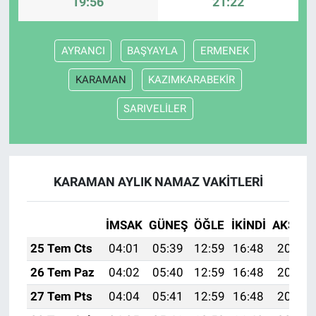
19:56
21:22
AYRANCI
BAŞYAYLA
ERMENEK
KARAMAN
KAZIMKARABEKİR
SARIVELİLER
KARAMAN AYLIK NAMAZ VAKITLERI
İMSAK
GÜNEŞ
ÖĞLE
İKINDI
AKŞAM
25 Tem Cts
04:01
05:39
12:59
16:48
20:08
26 Tem Paz
04:02
05:40
12:59
16:48
20:08
27 Tem Pts
04:04
05:41
12:59
16:48
20:07