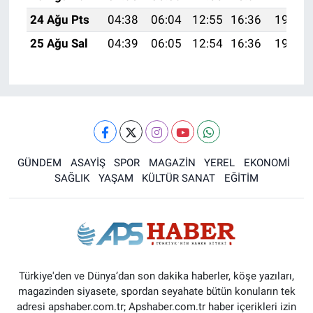
24 Ağu Pts
04:38
06:04
12:55
16:36
19:35
25 Ağu Sal
04:39
06:05
12:54
16:36
19:34
GÜNDEM
ASAYİŞ
SPOR
MAGAZİN
YEREL
EKONOMİ
SAĞLIK
YAŞAM
KÜLTÜR SANAT
EĞİTİM
Türkiye'den ve Dünya’dan son dakika haberler, köşe yazıları,
magazinden siyasete, spordan seyahate bütün konuların tek
adresi apshaber.com.tr; Apshaber.com.tr haber içerikleri izin