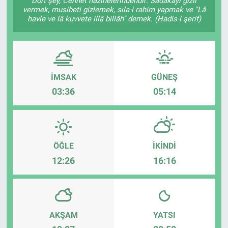
Dört şey, Cennet hazinelerindendir: Sadakayı gizli
vermek, musibeti gizlemek, sıla-i rahim yapmak ve "Lâ
havle ve lâ kuvvete illâ billâh" demek. (Hadis-i şerif)
İMSAK
GÜNEŞ
03:36
05:14
ÖĞLE
İKINDI
12:26
16:16
AKŞAM
YATSI