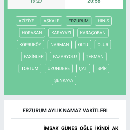
19:27
20:58
AZİZİYE
AŞKALE
ERZURUM
HINIS
HORASAN
KARAYAZI
KARAÇOBAN
KÖPRÜKÖY
NARMAN
OLTU
OLUR
PASİNLER
PAZARYOLU
TEKMAN
TORTUM
UZUNDERE
ÇAT
İSPİR
ŞENKAYA
ERZURUM AYLIK NAMAZ VAKITLERI
İMSAK
GÜNEŞ
ÖĞLE
İKINDI
AKŞAM