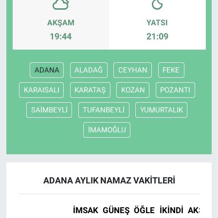
AKŞAM
YATSI
19:44
21:09
ADANA
ALADAĞ
CEYHAN
FEKE
KARAISALI
KARATAŞ
KOZAN
POZANTI
SAİMBEYLİ
TUFANBEYLİ
YUMURTALIK
İMAMOĞLU
ADANA AYLIK NAMAZ VAKITLERI
İMSAK
GÜNEŞ
ÖĞLE
İKINDI
AKŞAM