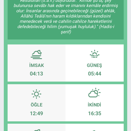
Resûlullah (s.a.v.) buyurdular: "Kimde şu üç şey
bulunursa sevâbı hak eder ve imanını kemâle erdirmiş
olur: İnsanlar arasında geçinebileceği (güzel) ahlâk,
Allâhü Teâlâ'nın haram kıldıklarından kendisini
menedecek verâ ve cahilin cahilce hareketlerini
defedebileceği hilim (yumuşak huyluluk)." (Hadis-i
şerif)
İMSAK
GÜNEŞ
04:13
05:44
ÖĞLE
İKINDI
12:49
16:35