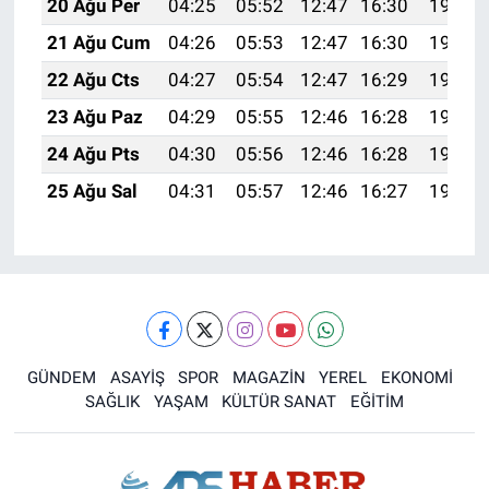
20 Ağu Per
04:25
05:52
12:47
16:30
19:32
21 Ağu Cum
04:26
05:53
12:47
16:30
19:31
22 Ağu Cts
04:27
05:54
12:47
16:29
19:29
23 Ağu Paz
04:29
05:55
12:46
16:28
19:28
24 Ağu Pts
04:30
05:56
12:46
16:28
19:27
25 Ağu Sal
04:31
05:57
12:46
16:27
19:25
GÜNDEM
ASAYİŞ
SPOR
MAGAZİN
YEREL
EKONOMİ
SAĞLIK
YAŞAM
KÜLTÜR SANAT
EĞİTİM