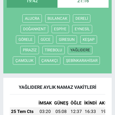
19:42
21:16
ALUCRA
BULANCAK
DERELİ
DOĞANKENT
ESPİYE
EYNESİL
GÖRELE
GÜCE
GİRESUN
KEŞAP
PİRAZİZ
TİREBOLU
YAĞLIDERE
ÇAMOLUK
ÇANAKÇI
ŞEBİNKARAHİSAR
YAĞLIDERE AYLIK NAMAZ VAKITLERI
İMSAK
GÜNEŞ
ÖĞLE
İKINDI
AKŞAM
25 Tem Cts
03:20
05:08
12:37
16:33
19:56