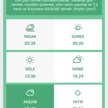
Dört şey, Cennet hazinelerindendir: Sadakayı gizli
vermek, musibeti gizlemek, sıla-i rahim yapmak ve "Lâ
havle ve lâ kuvvete illâ billâh" demek. (Hadis-i şerif)
İMSAK
GÜNEŞ
03:39
05:20
ÖĞLE
İKINDI
12:36
16:29
AKŞAM
YATSI