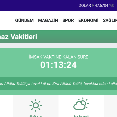
DOLAR
47,6704
%0
EURO
55,0406
%-0.08
GÜNDEM
MAGAZİN
SPOR
EKONOMİ
SAĞLI
STERLİN
64,2143
%0
GRAM ALTIN
6500.87
%0.12
z Vakitleri
BİST100
13.799
%70
BITCOIN
64.643,95
%0.16
İMSAK VAKTINE KALAN SÜRE
01:13:24
 Allâhü Teâlâ'ya tevekkül et. Zira Allâhü Teâlâ, tevekkül eden kulları