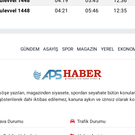
ulevvel 1448
04:19
05:45
12:36
ulevvel 1448
04:21
05:46
12:35
GÜNDEM
ASAYİŞ
SPOR
MAGAZİN
YEREL
EKONOM
 köşe yazıları, magazinden siyasete, spordan seyahate bütün konular
 gösterilerek dahi iktibas edilemez, kanuna aykırı ve izinsiz olarak
ava Durumu
Trafik Durumu