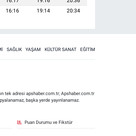
16:17
19:16
20:36
16:16
19:14
20:34
İ
SAĞLIK
YAŞAM
KÜLTÜR SANAT
EĞİTİM
ın tek adresi apshaber.com.tr; Apshaber.com.tr
 kopyalanamaz, başka yerde yayınlanamaz.
Puan Durumu ve Fikstür