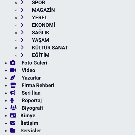
SPOR
MAGAZİN
YEREL
EKONOMİ
SAĞLIK
YAŞAM
KÜLTÜR SANAT
EĞİTİM
Foto Galeri
Video
Yazarlar
Firma Rehberi
Seri İlan
Röportaj
Biyografi
Künye
İletişim
Servisler