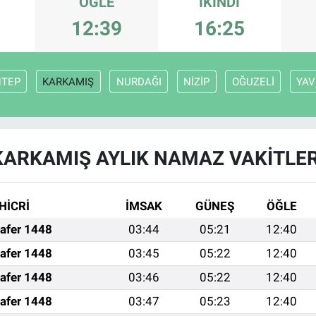
ÖĞLE
İKINDI
12:39
16:25
NTEP
KARKAMIŞ
NURDAĞI
NİZİP
OĞUZELİ
YAV
KARKAMIŞ AYLIK NAMAZ VAKITLER
HİCRİ
İMSAK
GÜNEŞ
ÖĞLE
afer 1448
03:44
05:21
12:40
afer 1448
03:45
05:22
12:40
afer 1448
03:46
05:22
12:40
afer 1448
03:47
05:23
12:40