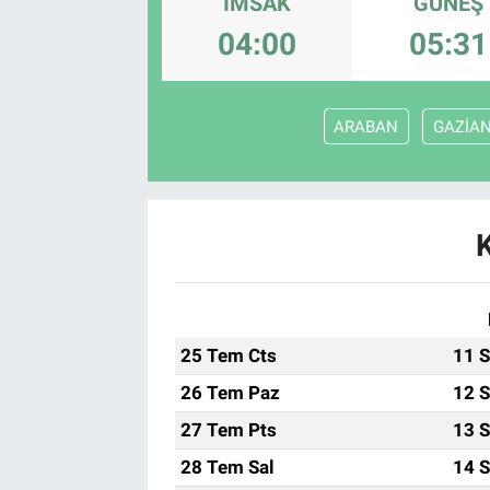
İMSAK
GÜNEŞ
04:00
05:31
ARABAN
GAZİA
25 Tem Cts
11 S
26 Tem Paz
12 S
27 Tem Pts
13 S
28 Tem Sal
14 S