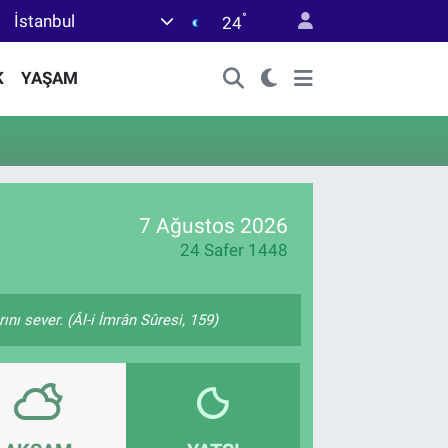
°
İstanbul
24
K
YAŞAM
7 Ağustos 2026
24 Safer 1448
nı sever. (Âl-i İmrân Sûresi, 159)