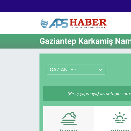
Gaziantep Karkamiş Nama
GAZİANTEP
(Bir iş yapmaya) azmettiğin zaman