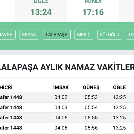
ÖĞLE
İKINDI
13:24
17:16
HAVSA
KEŞAN
LALAPAŞA
MERİÇ
SÜLOĞLU
U
LALAPAŞA AYLIK NAMAZ VAKITLER
HİCRİ
İMSAK
GÜNEŞ
ÖĞLE
afer 1448
04:02
05:53
13:25
afer 1448
04:03
05:54
13:25
afer 1448
04:05
05:55
13:25
afer 1448
04:06
05:56
13:25