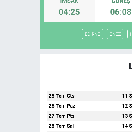
İMSAK
GÜNEŞ
04:25
06:08
EDİRNE
ENEZ
25 Tem Cts
11 S
26 Tem Paz
12 S
27 Tem Pts
13 S
28 Tem Sal
14 S