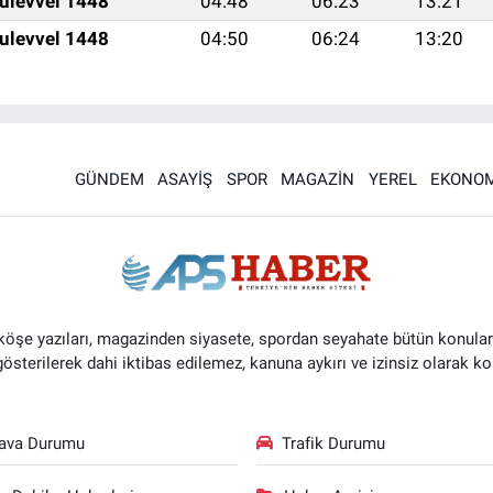
ulevvel 1448
04:48
06:23
13:21
ulevvel 1448
04:50
06:24
13:20
GÜNDEM
ASAYİŞ
SPOR
MAGAZİN
YEREL
EKONOM
 köşe yazıları, magazinden siyasete, spordan seyahate bütün konular
 gösterilerek dahi iktibas edilemez, kanuna aykırı ve izinsiz olarak
ava Durumu
Trafik Durumu