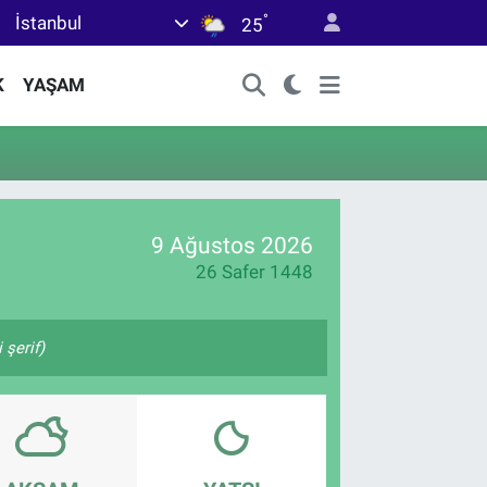
°
İstanbul
25
K
YAŞAM
9 Ağustos 2026
26 Safer 1448
şerif)