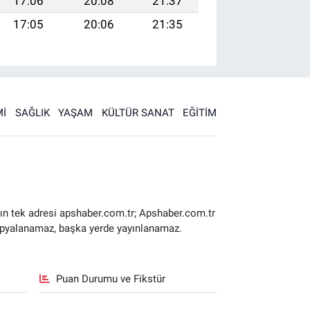
17:06
20:08
21:37
17:05
20:06
21:35
İ
SAĞLIK
YAŞAM
KÜLTÜR SANAT
EĞİTİM
ın tek adresi apshaber.com.tr; Apshaber.com.tr
 kopyalanamaz, başka yerde yayınlanamaz.
Puan Durumu ve Fikstür