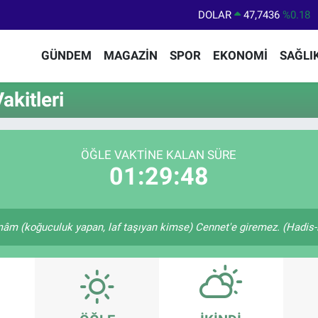
DOLAR
47,7436
%0.18
EURO
55,2510
%0.32
GÜNDEM
MAGAZİN
SPOR
EKONOMİ
SAĞLI
STERLİN
64,4811
%0.38
GRAM ALTIN
6660.55
%0
kitleri
BİST100
13.779
%-14
BITCOIN
64.840,97
%-0.15
ÖĞLE VAKTINE KALAN SÜRE
01:29:48
m (koğuculuk yapan, laf taşıyan kimse) Cennet'e giremez. (Hadis-i 