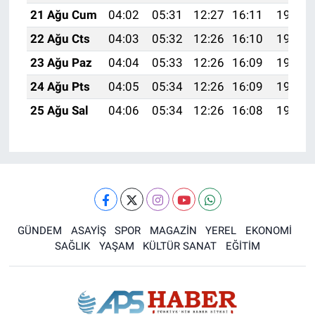
21 Ağu Cum
04:02
05:31
12:27
16:11
19:13
22 Ağu Cts
04:03
05:32
12:26
16:10
19:11
23 Ağu Paz
04:04
05:33
12:26
16:09
19:10
24 Ağu Pts
04:05
05:34
12:26
16:09
19:08
25 Ağu Sal
04:06
05:34
12:26
16:08
19:07
GÜNDEM
ASAYİŞ
SPOR
MAGAZİN
YEREL
EKONOMİ
SAĞLIK
YAŞAM
KÜLTÜR SANAT
EĞİTİM