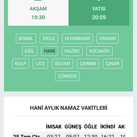
AKŞAM
YATSI
19:30
20:59
BİSMİL
DİCLE
DİYARBAKIR
ERGANİ
EĞİL
HANİ
HAZRO
KOCAKÖY
KULP
LİCE
SİLVAN
ÇERMİK
ÇINAR
ÇÜNGÜŞ
HANİ AYLIK NAMAZ VAKITLERI
İMSAK
GÜNEŞ
ÖĞLE
İKINDI
AKŞAM
25 Tem Cts
03:27
05:07
12:30
16:22
19:43