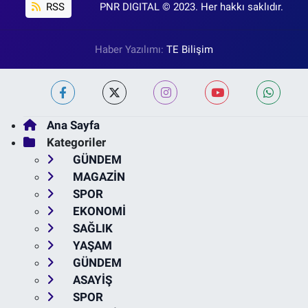
RSS
PNR DIGITAL © 2023. Her hakkı saklıdır.
Haber Yazılımı:
TE Bilişim
Ana Sayfa
Kategoriler
GÜNDEM
MAGAZİN
SPOR
EKONOMİ
SAĞLIK
YAŞAM
GÜNDEM
ASAYİŞ
SPOR