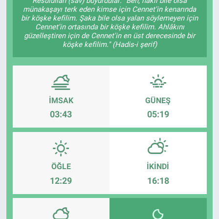
Resûlullah (sav) buyurdular: "Ben, haklı bile olsa
münakaşayı terk eden kimse için Cennet'in kenarında
bir köşke kefilim. Şaka bile olsa yalan söylemeyen için
Cennet'in ortasında bir köşke kefilim. Ahlâkını
güzelleştiren için de Cennet'in en üst derecesinde bir
köşke kefilim." (Hadis-i şerif)
İMSAK
GÜNEŞ
03:43
05:19
ÖĞLE
İKINDI
12:29
16:18