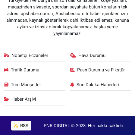
Türkiye'den ve Dünya’dan son dakika haberler, köşe yazıları,
magazinden siyasete, spordan seyahate bütün konuların tek
adresi apshaber.com.tr; Apshaber.com.tr haber içerikleri izin
alınmadan, kaynak gösterilerek dahi iktibas edilemez, kanuna
aykırı ve izinsiz olarak kopyalanamaz, başka yerde
yayınlanamaz.
Nöbetçi Eczaneler
Hava Durumu
Trafik Durumu
Puan Durumu ve Fikstür
Tüm Manşetler
Son Dakika Haberleri
Haber Arşivi
RSS
PNR DIGITAL © 2023. Her hakkı saklıdır.