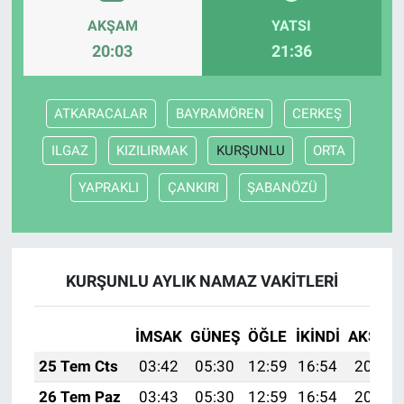
AKŞAM
YATSI
20:03
21:36
ATKARACALAR
BAYRAMÖREN
CERKEŞ
ILGAZ
KIZILIRMAK
KURŞUNLU
ORTA
YAPRAKLI
ÇANKIRI
ŞABANÖZÜ
KURŞUNLU AYLIK NAMAZ VAKITLERI
İMSAK
GÜNEŞ
ÖĞLE
İKINDI
AKŞAM
25 Tem Cts
03:42
05:30
12:59
16:54
20:18
26 Tem Paz
03:43
05:30
12:59
16:54
20:17