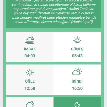
Muhakkak, Şeytan şöyle dedi: "Yâ Rabbi! İzzetine
yemin ederim ki ruhları cesetlerinde oldukça kullarını
saptırmaktan geri durmayacağım." Allâhü Teâlâ ise
şöyle buyurdu: "İzzetim ve Celâlime yemin olsun ki
onlar benden mağfiret talep ettikleri müddetçe ben de
onları affetmeye devam edeceğim." (Hadis-i şerif)
İMSAK
GÜNEŞ
04:03
05:43
ÖĞLE
İKINDI
12:58
16:50