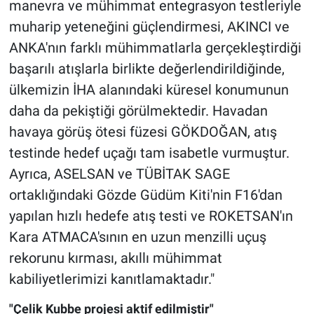
manevra ve mühimmat entegrasyon testleriyle
muharip yeteneğini güçlendirmesi, AKINCI ve
ANKA'nın farklı mühimmatlarla gerçekleştirdiği
başarılı atışlarla birlikte değerlendirildiğinde,
ülkemizin İHA alanındaki küresel konumunun
daha da pekiştiği görülmektedir. Havadan
havaya görüş ötesi füzesi GÖKDOĞAN, atış
testinde hedef uçağı tam isabetle vurmuştur.
Ayrıca, ASELSAN ve TÜBİTAK SAGE
ortaklığındaki Gözde Güdüm Kiti'nin F16'dan
yapılan hızlı hedefe atış testi ve ROKETSAN'ın
Kara ATMACA'sının en uzun menzilli uçuş
rekorunu kırması, akıllı mühimmat
kabiliyetlerimizi kanıtlamaktadır."
"Çelik Kubbe projesi aktif edilmiştir"