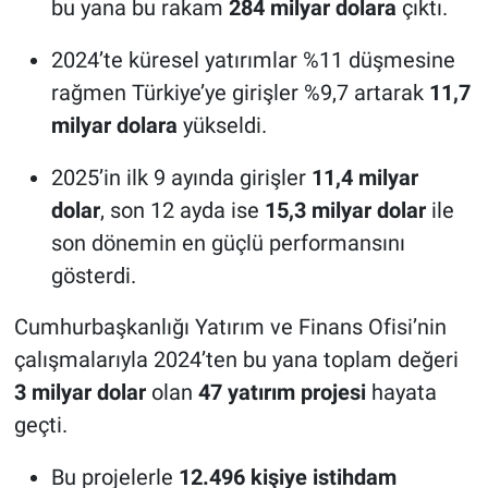
bu yana bu rakam
284 milyar dolara
çıktı.
2024’te küresel yatırımlar %11 düşmesine
rağmen Türkiye’ye girişler %9,7 artarak
11,7
milyar dolara
yükseldi.
2025’in ilk 9 ayında girişler
11,4 milyar
dolar
, son 12 ayda ise
15,3 milyar dolar
ile
son dönemin en güçlü performansını
gösterdi.
Cumhurbaşkanlığı Yatırım ve Finans Ofisi’nin
çalışmalarıyla 2024’ten bu yana toplam değeri
3 milyar dolar
olan
47 yatırım projesi
hayata
geçti.
Bu projelerle
12.496 kişiye istihdam