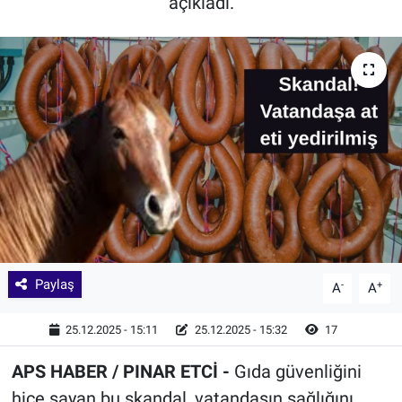
açıkladı.
Paylaş
-
+
A
A
25.12.2025 - 15:11
25.12.2025 - 15:32
17
APS HABER / PINAR ETCİ -
Gıda güvenliğini
hiçe sayan bu skandal, vatandaşın sağlığını