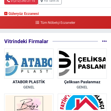
0 (212) 243 21 15
Yol Tarifi Al
Güleryüz Eczanesi
Piripaşa Mahallesi Şaban Deresi Sokak 7 D Koç Müzesi Arkası-
Tüm Nöbetçi Eczaneler
kalaycıbahçe Meydana Doğru
0 (212) 369 95 85
Yol Tarifi Al
Vitrindeki Firmalar
ATABOR PLASTİK
Çeliksan Paslanmaz
GENEL
GENEL