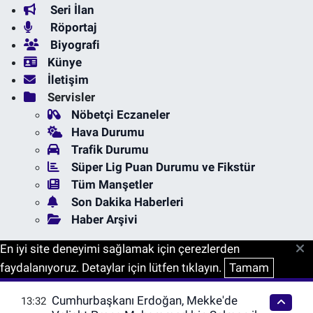
Seri İlan
Röportaj
Biyografi
Künye
İletişim
Servisler
Nöbetçi Eczaneler
Hava Durumu
Trafik Durumu
Süper Lig Puan Durumu ve Fikstür
Tüm Manşetler
Son Dakika Haberleri
Haber Arşivi
En iyi site deneyimi sağlamak için çerezlerden
faydalanıyoruz. Detaylar için lütfen tıklayın.
Tamam
Cumhurbaşkanı Erdoğan, Mekke'de
13:32