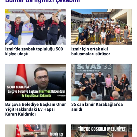
İzmir'de zeybek topluluğu 500
İzmir için ortak akıl
kişiye ulaştı
buluşmaları sürüyor
Balçova Belediye Başkanı Onur
35 can İzmir Karabağlar'da
Yiğit Hakkındaki Ev Hapsi
anıldı
Kararı Kaldırıldı