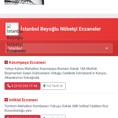
İstanbul Beyoğlu Nöbetçi Eczaneler
Kasımpaşa Eczanesi
Yahya Kahya Mahallesi Kasımpaşa Bostanı Sokak 18A Mutfak
Ekipmanları Satan Dükkanların Olduğu Caddede Denizbank'ın Karşısı,
Albaraka'nın Sokağında
0 (212) 253 77 44
Yol Tarifi Al
Istiklal Eczanesi
Tomtom Mahallesi Kumbaracı Yokuşu Sokak 68B İstiklal Caddesi Rus
Konsolosluğu yanı