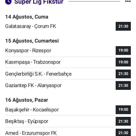
Süper Lig Fikstür
14 Ağustos, Cuma
Galatasaray - Çorum FK
21:30
15 Ağustos, Cumartesi
Konyaspor - Rizespor
19:00
Kasımpaşa - Trabzonspor
19:00
Gençlerbirliği S.K. - Fenerbahçe
21:30
Gaziantep FK - Alanyaspor
21:30
16 Ağustos, Pazar
Başakşehir - Kocaelispor
19:00
Beşiktaş - Eyüpspor
21:30
Amed - Erzurumspor FK
21:30