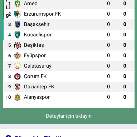
Amed
0
0
1
Erzurumspor FK
0
0
2
Başakşehir
0
0
3
Kocaelispor
0
0
4
Beşiktaş
0
0
5
Eyüpspor
0
0
6
Galatasaray
0
0
7
Çorum FK
0
0
8
Gaziantep FK
0
0
9
Alanyaspor
0
0
10
Detaylar için tıklayın