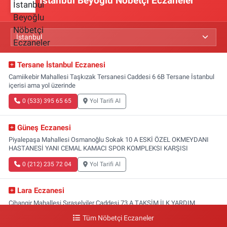
İstanbul Beyoğlu Nöbetçi Eczaneler
Tersane İstanbul Eczanesi
Camiikebir Mahallesi Taşkızak Tersanesi Caddesi 6 6B Tersane İstanbul
içerisi ama yol üzerinde
0 (533) 395 65 65
Yol Tarifi Al
Güneş Eczanesi
Piyalepaşa Mahallesi Osmanoğlu Sokak 10 A ESKİ ÖZEL OKMEYDANI
HASTANESİ YANI CEMAL KAMACI SPOR KOMPLEKSI KARŞISI
0 (212) 235 72 04
Yol Tarifi Al
Lara Eczanesi
Cihangir Mahallesi Sıraselviler Caddesi 73 A TAKSİM İLK YARDIM
HASTANESİ KARŞISI
Tüm Nöbetçi Eczaneler