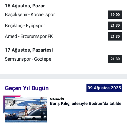
16 Ağustos, Pazar
Başakşehir - Kocaelispor
19:00
Beşiktaş - Eyüpspor
21:30
Amed - Erzurumspor FK
21:30
17 Ağustos, Pazartesi
Samsunspor - Göztepe
21:30
Geçen Yıl Bugün
09 Ağustos 2025
MAGAZİN
Barış Kılıç, ailesiyle Bodrum’da tatilde