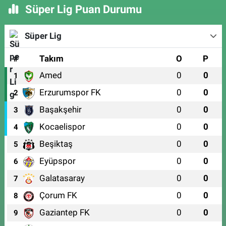
Süper Lig Puan Durumu
Süper Lig
#
Takım
O
P
Amed
0
0
1
Erzurumspor FK
0
0
2
Başakşehir
0
0
3
Kocaelispor
0
0
4
Beşiktaş
0
0
5
Eyüpspor
0
0
6
Galatasaray
0
0
7
Çorum FK
0
0
8
Gaziantep FK
0
0
9