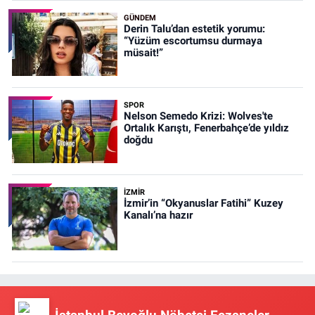
GÜNDEM
Derin Talu’dan estetik yorumu:
“Yüzüm escortumsu durmaya
müsait!”
SPOR
Nelson Semedo Krizi: Wolves'te
Ortalık Karıştı, Fenerbahçe’de yıldız
doğdu
İZMIR
İzmir’in “Okyanuslar Fatihi” Kuzey
Kanalı’na hazır