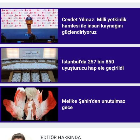
Cevdet Yılmaz: Milli yetkinlik
hamlesi ile insan kaynağını
güçlendiriyoruz
İstanbul'da 257 bin 850
uyuşturucu hap ele geçirildi
Melike Şahin'den unutulmaz
gece
EDITÖR HAKKINDA