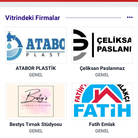
0 (212) 293 90 86
Yol Tarifi Al
Vitrindeki Firmalar
ATABOR PLASTİK
Çeliksan Paslanmaz
GENEL
GENEL
Bestys Tırnak Stüdyosu
Fatih Emlak
GENEL
GENEL