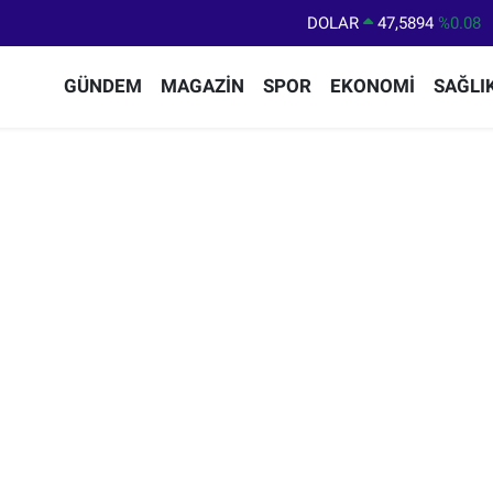
DOLAR
47,5894
%0.08
EURO
55,0398
%-0.02
GÜNDEM
MAGAZİN
SPOR
EKONOMİ
SAĞLI
STERLİN
64,1581
%0.16
GRAM ALTIN
6508.83
%4.44
BİST100
13.703
%11
BITCOIN
64.927,78
%1.32