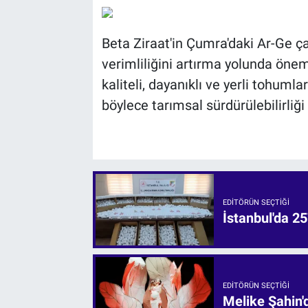
Beta Ziraat'in Çumra'daki Ar-Ge ça
verimliliğini artırma yolunda önem
kaliteli, dayanıklı ve yerli tohumla
böylece tarımsal sürdürülebilirliğ
EDITÖRÜN SEÇTIĞI
İstanbul'da 25
EDITÖRÜN SEÇTIĞI
Melike Şahin