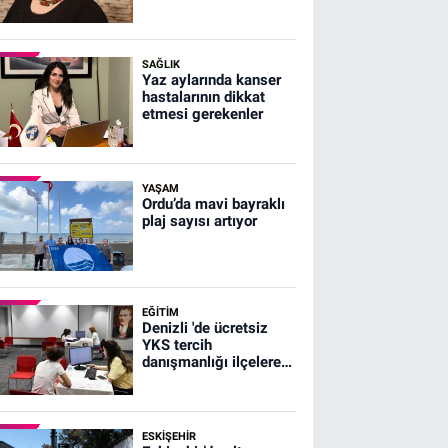
Erdem Uğurlu’ya
SAĞLIK
Yaz aylarında kanser
hastalarının dikkat
etmesi gerekenler
YAŞAM
Ordu’da mavi bayraklı
plaj sayısı artıyor
EĞİTİM
Denizli 'de ücretsiz
YKS tercih
danışmanlığı ilçelere
ulaştı
ESKIŞEHIR