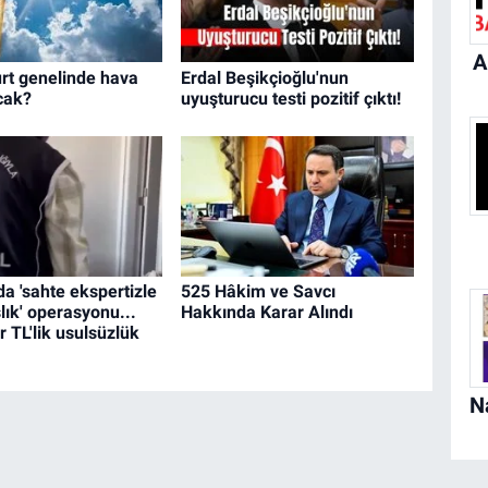
A
rt genelinde hava
Erdal Beşikçioğlu'nun
acak?
uyuşturucu testi pozitif çıktı!
da 'sahte ekspertizle
525 Hâkim ve Savcı
lık' operasyonu...
Hakkında Karar Alındı
r TL'lik usulsüzlük