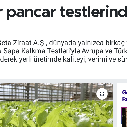
 pancar testlerin
Beta Ziraat A.Ş., dünyada yalnızca birkaç
a Sapa Kalkma Testleri'yle Avrupa ve Türk
rek yerli üretimde kaliteyi, verimi ve sürd
G
B