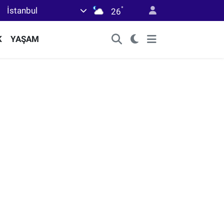
°
İstanbul
26
K
YAŞAM