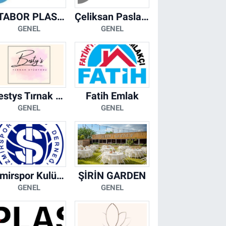
ATABOR PLASTİK
Çeliksan Paslanmaz
GENEL
GENEL
Bestys Tırnak Stüdyosu
Fatih Emlak
GENEL
GENEL
İzmirspor Kulübü Derneği
ŞİRİN GARDEN
GENEL
GENEL