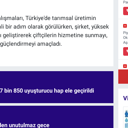
Pa
lışmaları, Türkiye'de tarımsal üretimin
li bir adım olarak görülürken, şirket, yüksek
Pi
rı geliştirerek çiftçilerin hizmetine sunmayı,
Ok
Aş
i güçlendirmeyi amaçladı.
Ka
Me
Ko
7 bin 850 uyuşturucu hap ele geçirildi
V
'den unutulmaz gece