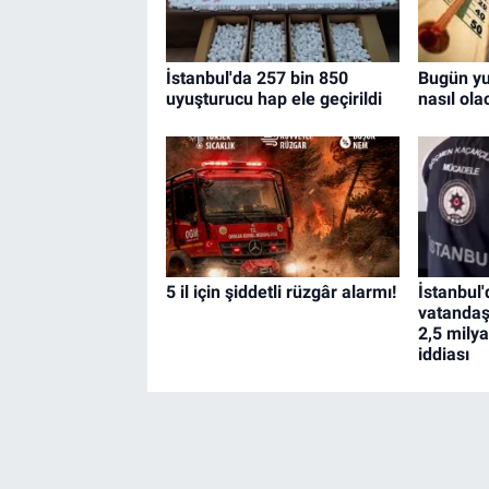
İstanbul'da 257 bin 850
Bugün yu
uyuşturucu hap ele geçirildi
nasıl ol
5 il için şiddetli rüzgâr alarmı!
İstanbul'
vatandaş
2,5 milya
iddiası