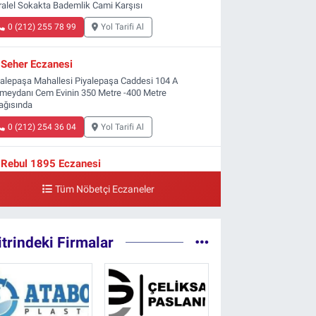
ralel Sokakta Bademlik Cami Karşısı
0 (212) 255 78 99
Yol Tarifi Al
Seher Eczanesi
yalepaşa Mahallesi Piyalepaşa Caddesi 104 A
meydanı Cem Evinin 350 Metre -400 Metre
ağısında
0 (212) 254 36 04
Yol Tarifi Al
Rebul 1895 Eczanesi
tip Mustafa Çelebi Mahallesi İstiklal Caddesi
Tüm Nöbetçi Eczaneler
şelik Sokak, 3B Akbank Sanat karşısı, Fransız
nsolosluğu Çaprazı
0 (212) 243 69 36
Yol Tarifi Al
itrindeki Firmalar