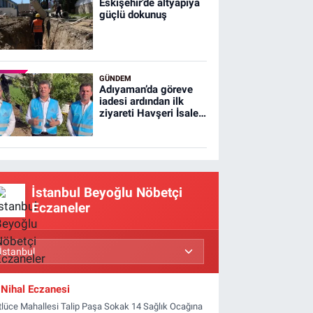
Eskişehir’de altyapıya
güçlü dokunuş
GÜNDEM
Adıyaman’da göreve
iadesi ardından ilk
ziyareti Havşeri İsale
Hattı'na yaptı
İstanbul Beyoğlu Nöbetçi
Eczaneler
Nihal Eczanesi
tlüce Mahallesi Talip Paşa Sokak 14 Sağlık Ocağına