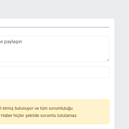
l etmiş bulunuyor ve tüm sorumluluğu
 Haber hiçbir şekilde sorumlu tutulamaz.