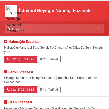
İstanbul Beyoğlu Nöbetçi Eczaneler
Halıcıoğlu Eczanesi
Halıcıoğlu Mahallesi Tunç Sokak 1 A Çıksalın,Alev Ofluoğlu Semt Konağı
yanı
0 (212) 369 45 49
Yol Tarifi Al
Serpil Eczanesi
Cihangir Mahallesi Cihangir Caddesi 37 İstanbul Kent Üniversitesi Arka
Cephesinde
0 (212) 251 26 83
Yol Tarifi Al
Ozan Eczanesi
Piyalepaşa Mahallesi Sağlık Ocağı Sokak 9 A Fatih Sultan ASM Yanı