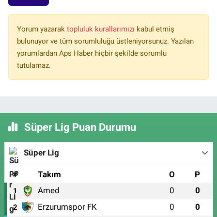
Yorum yazarak
topluluk kurallarımızı
kabul etmiş
bulunuyor ve tüm sorumluluğu üstleniyorsunuz. Yazılan
yorumlardan Aps Haber hiçbir şekilde sorumlu
tutulamaz.
Süper Lig Puan Durumu
Süper Lig
#
Takım
O
P
Amed
0
0
1
Erzurumspor FK
0
0
2