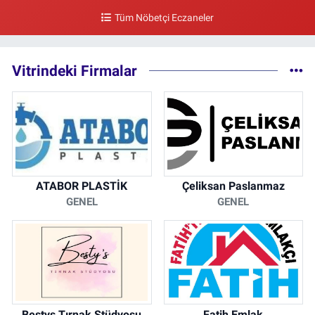
Tüm Nöbetçi Eczaneler
0 (212) 297 30 13
Yol Tarifi Al
Vitrindeki Firmalar
ATABOR PLASTİK
Çeliksan Paslanmaz
GENEL
GENEL
Bestys Tırnak Stüdyosu
Fatih Emlak