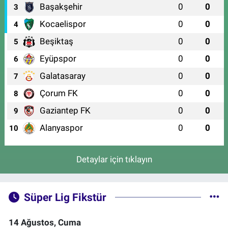
Başakşehir
0
0
3
Kocaelispor
0
0
4
Beşiktaş
0
0
5
Eyüpspor
0
0
6
Galatasaray
0
0
7
Çorum FK
0
0
8
Gaziantep FK
0
0
9
Alanyaspor
0
0
10
Detaylar için tıklayın
Süper Lig Fikstür
14 Ağustos, Cuma