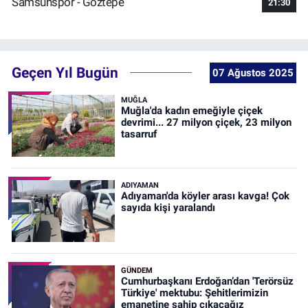
Samsunspor - Göztepe
21:30
Geçen Yıl Bugün
07 Ağustos 2025
MUĞLA
Muğla'da kadın emeğiyle çiçek
devrimi... 27 milyon çiçek, 23 milyon
tasarruf
ADIYAMAN
Adıyaman'da köyler arası kavga! Çok
sayıda kişi yaralandı
GÜNDEM
Cumhurbaşkanı Erdoğan’dan 'Terörsüz
Türkiye' mektubu: Şehitlerimizin
emanetine sahip çıkacağız