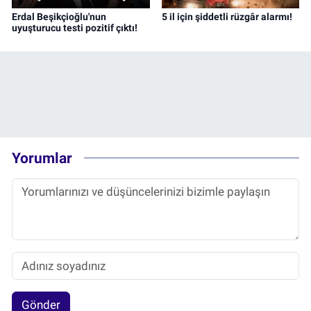
Erdal Beşikçioğlu'nun
5 il için şiddetli rüzgâr alarmı!
uyuşturucu testi pozitif çıktı!
Yorumlar
Gönder