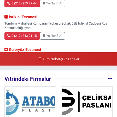
0 (212) 253 77 44
Yol Tarifi Al
Istiklal Eczanesi
Tomtom Mahallesi Kumbaracı Yokuşu Sokak 68B İstiklal Caddesi Rus
Konsolosluğu yanı
0 (212) 243 21 15
Yol Tarifi Al
Güleryüz Eczanesi
Piripaşa Mahallesi Şaban Deresi Sokak 7 D Koç Müzesi Arkası-
Tüm Nöbetçi Eczaneler
kalaycıbahçe Meydana Doğru
0 (212) 369 95 85
Yol Tarifi Al
Vitrindeki Firmalar