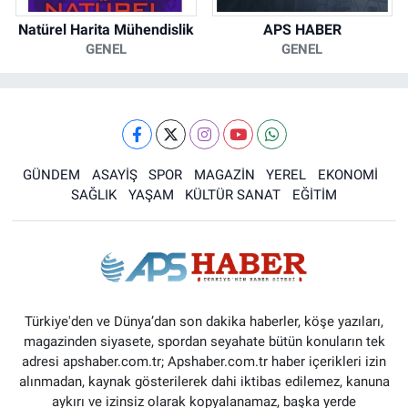
Natürel Harita Mühendislik
APS HABER
GENEL
GENEL
GÜNDEM
ASAYİŞ
SPOR
MAGAZİN
YEREL
EKONOMİ
SAĞLIK
YAŞAM
KÜLTÜR SANAT
EĞİTİM
Türkiye'den ve Dünya’dan son dakika haberler, köşe yazıları,
magazinden siyasete, spordan seyahate bütün konuların tek
adresi apshaber.com.tr; Apshaber.com.tr haber içerikleri izin
alınmadan, kaynak gösterilerek dahi iktibas edilemez, kanuna
aykırı ve izinsiz olarak kopyalanamaz, başka yerde