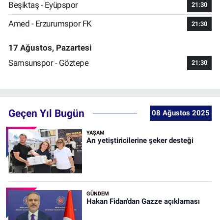
Beşiktaş - Eyüpspor
21:30
Amed - Erzurumspor FK
21:30
17 Ağustos, Pazartesi
Samsunspor - Göztepe
21:30
Geçen Yıl Bugün
08 Ağustos 2025
YAŞAM
Arı yetiştiricilerine şeker desteği
GÜNDEM
Hakan Fidan'dan Gazze açıklaması