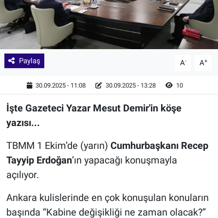
Paylaş
-
+
A
A
30.09.2025 - 11:08
30.09.2025 - 13:28
10
İşte Gazeteci Yazar Mesut Demir'in köşe
yazısı...
TBMM 1 Ekim’de (yarın)
Cumhurbaşkanı Recep
Tayyip Erdoğan
’ın yapacağı konuşmayla
açılıyor.
Ankara kulislerinde en çok konuşulan konuların
başında “Kabine değişikliği ne zaman olacak?”