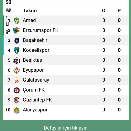
#
Takım
O
P
Amed
0
0
1
Erzurumspor FK
0
0
2
Başakşehir
0
0
3
Kocaelispor
0
0
4
Beşiktaş
0
0
5
Eyüpspor
0
0
6
Galatasaray
0
0
7
Çorum FK
0
0
8
Gaziantep FK
0
0
9
Alanyaspor
0
0
10
Detaylar için tıklayın