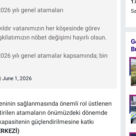
17
26 yılı genel atamaları
Sa
yıldır vatanımızın her köşesinde görev
latımızın nöbet değişimi hayırlı olsun.
G
B
26 yılı genel atamalar kapsamında; bin
)
June 1, 2026
zeninin sağlanmasında önemli rol üstlenen
ştirilen atamaların önümüzdeki dönemde
kapasitenin güçlendirilmesine katkı
RKEZİ)