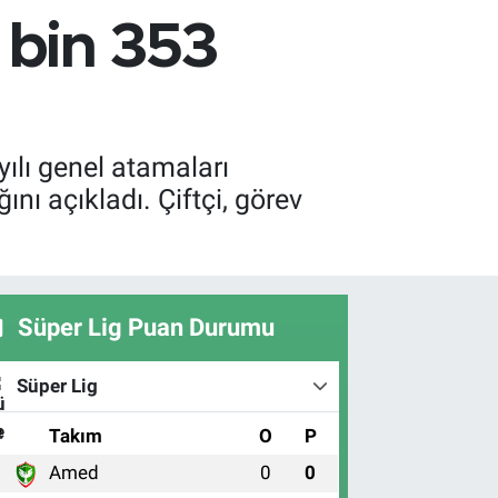
bin 353
ılı genel atamaları
ı açıkladı. Çiftçi, görev
Süper Lig Puan Durumu
Süper Lig
#
Takım
O
P
Amed
0
0
1