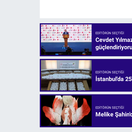
EDITÖRÜN SEÇTIĞI
Cevdet Yılmaz:
güçlendiriyor
EDITÖRÜN SEÇTIĞI
İstanbul'da 25
EDITÖRÜN SEÇTIĞI
Melike Şahin