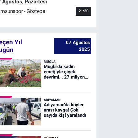
 Ağustos, Pazartesi
msunspor - Göztepe
21:30
eçen Yıl
07 Ağustos
ugün
2025
MUĞLA
Muğla'da kadın
emeğiyle çiçek
devrimi... 27 milyon
çiçek, 23 milyon
tasarruf
ADIYAMAN
Adıyaman'da köyler
arası kavga! Çok
sayıda kişi yaralandı