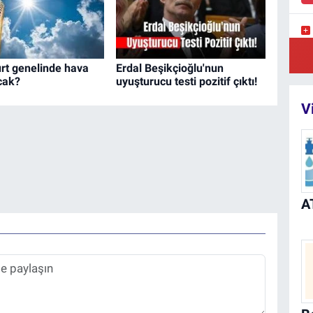
Pi
Mü
rt genelinde hava
Erdal Beşikçioğlu'nun
acak?
uyuşturucu testi pozitif çıktı!
V