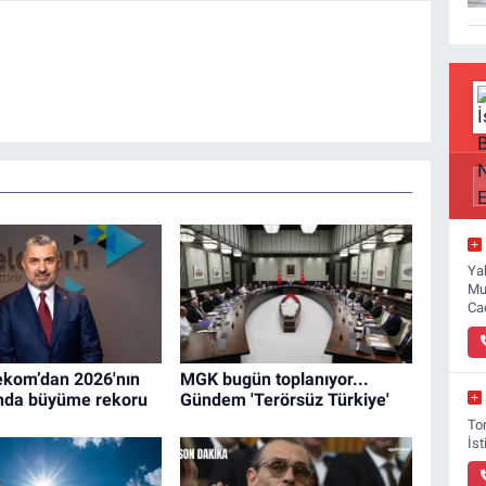
Ya
Mu
Ca
ekom’dan 2026'nın
MGK bugün toplanıyor...
sında büyüme rekoru
Gündem 'Terörsüz Türkiye'
To
İs