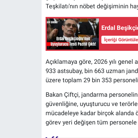
Teşkilatı'nın nöbet değişiminin hay
Erdal Beşikçio
İçeriği Görüntül
Açıklamaya göre, 2026 yılı genel 
933 astsubay, bin 663 uzman jan
üzere toplam 29 bin 353 personelin
Bakan Çiftçi, jandarma personelin
güvenliğine, uyuşturucu ve terör
mücadeleye kadar birçok alanda ön
görev yeri değişen tüm personele y