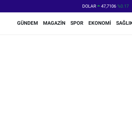
DOLAR
47,7106
%0.17
EURO
55,1652
%0.27
GÜNDEM
MAGAZİN
SPOR
EKONOMİ
SAĞLI
STERLİN
64,4046
%0.35
GRAM ALTIN
6618.49
%2.12
BİST100
13.773
%-19
BITCOIN
65.130,04
%1.2