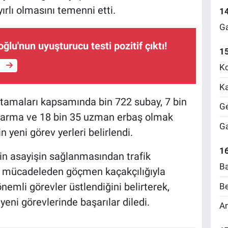
ırlı olmasını temenni etti.
1
Ga
ğlu'nun uyuşturucu testi pozitif çıktı!
1
e
Ko
Ka
atamaları kapsamında bin 722 subay, 7 bin
Ge
darma ve 18 bin 35 uzman erbaş olmak
Ga
 yeni görev yerleri belirlendi.
16
in asayişin sağlanmasından trafik
Ba
le mücadeleden göçmen kaçakçılığıyla
emli görevler üstlendiğini belirterek,
Be
eni görevlerinde başarılar diledi.
Am