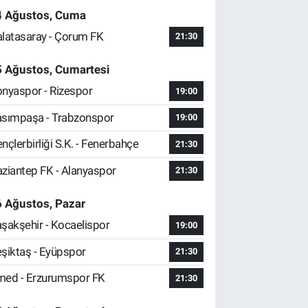
4 Ağustos, Cuma
latasaray - Çorum FK
21:30
5 Ağustos, Cumartesi
nyaspor - Rizespor
19:00
sımpaşa - Trabzonspor
19:00
nçlerbirliği S.K. - Fenerbahçe
21:30
ziantep FK - Alanyaspor
21:30
 Ağustos, Pazar
şakşehir - Kocaelispor
19:00
şiktaş - Eyüpspor
21:30
ed - Erzurumspor FK
21:30