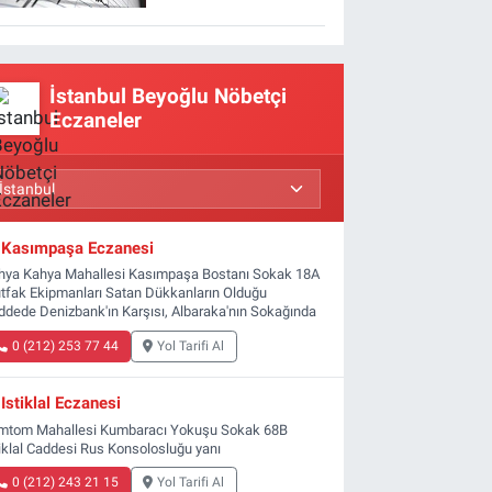
İstanbul Beyoğlu Nöbetçi
Eczaneler
Kasımpaşa Eczanesi
hya Kahya Mahallesi Kasımpaşa Bostanı Sokak 18A
tfak Ekipmanları Satan Dükkanların Olduğu
ddede Denizbank'ın Karşısı, Albaraka'nın Sokağında
0 (212) 253 77 44
Yol Tarifi Al
Istiklal Eczanesi
mtom Mahallesi Kumbaracı Yokuşu Sokak 68B
tiklal Caddesi Rus Konsolosluğu yanı
0 (212) 243 21 15
Yol Tarifi Al