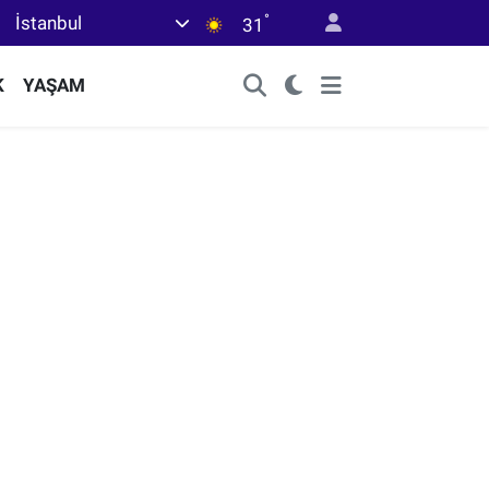
°
İstanbul
31
K
YAŞAM