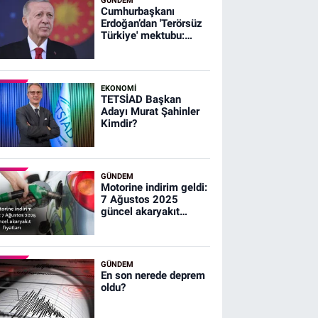
GÜNDEM
Cumhurbaşkanı
Erdoğan’dan 'Terörsüz
Türkiye' mektubu:
Şehitlerimizin
emanetine sahip
çıkacağız
EKONOMİ
TETSİAD Başkan
Adayı Murat Şahinler
Kimdir?
GÜNDEM
Motorine indirim geldi:
7 Ağustos 2025
güncel akaryakıt
fiyatları
GÜNDEM
En son nerede deprem
oldu?