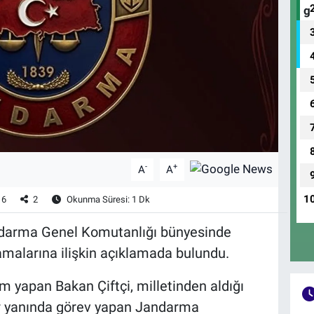
-
+
A
A
1
6
2
Okunma Süresi: 1 Dk
Jandarma Genel Komutanlığı bünyesinde
tamalarına ilişkin açıklamada bulundu.
 yapan Bakan Çiftçi, milletinden aldığı
 bir yanında görev yapan Jandarma