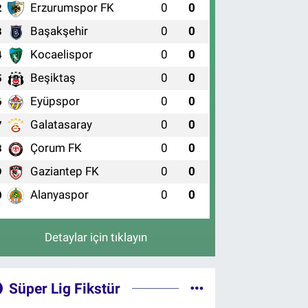
Erzurumspor FK
0
0
2
Başakşehir
0
0
3
Kocaelispor
0
0
4
Beşiktaş
0
0
5
Eyüpspor
0
0
6
Galatasaray
0
0
7
Çorum FK
0
0
8
Gaziantep FK
0
0
9
Alanyaspor
0
0
0
Detaylar için tıklayın
Süper Lig Fikstür