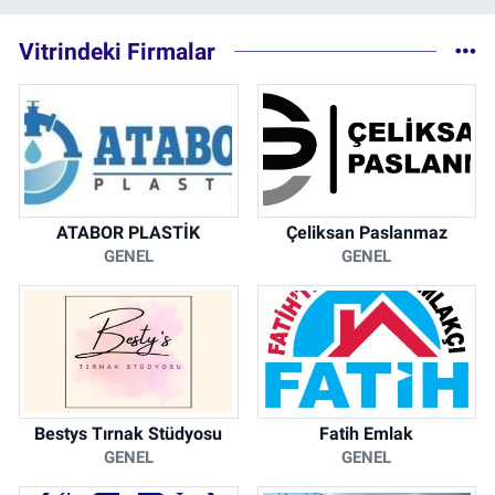
0 (212) 369 95 85
Yol Tarifi Al
Vitrindeki Firmalar
ATABOR PLASTİK
Çeliksan Paslanmaz
GENEL
GENEL
Bestys Tırnak Stüdyosu
Fatih Emlak
GENEL
GENEL