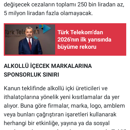
değişecek cezaların toplamı 250 bin liradan az,
5 milyon liradan fazla olamayacak.
Türk Telekom’dan
2026'nın ilk yarısında
büyüme rekoru
ALKOLLÜ İÇECEK MARKALARINA
SPONSORLUK SINIRI
Kanun teklifinde alkollü içki üreticileri ve
ithalatçılarına yönelik yeni kısıtlamalar da yer
alıyor. Buna göre firmalar, marka, logo, amblem
veya bunları çağrıştıran işaretleri kullanarak
herhangi bir etkinliğe, yayına ya da sosyal