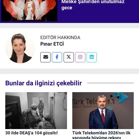
Melike Şahin'den unutulmaz
gece
EDITÖR HAKKINDA
Pınar ETCİ
Bunlar da ilginizi çekebilir
30 ilde DEAŞ'a 104 gözaltı!
Türk Telekom’dan 2026'nın ilk
yarısında büyüme rekoru