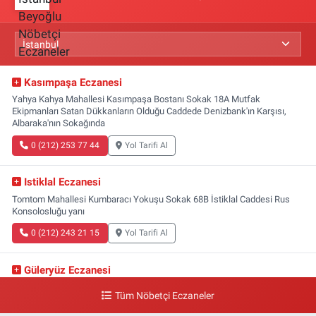
Kasımpaşa Eczanesi
Yahya Kahya Mahallesi Kasımpaşa Bostanı Sokak 18A Mutfak
Ekipmanları Satan Dükkanların Olduğu Caddede Denizbank'ın Karşısı,
Albaraka'nın Sokağında
0 (212) 253 77 44
Yol Tarifi Al
Istiklal Eczanesi
Tomtom Mahallesi Kumbaracı Yokuşu Sokak 68B İstiklal Caddesi Rus
Konsolosluğu yanı
0 (212) 243 21 15
Yol Tarifi Al
Güleryüz Eczanesi
Piripaşa Mahallesi Şaban Deresi Sokak 7 D Koç Müzesi Arkası-
Tüm Nöbetçi Eczaneler
kalaycıbahçe Meydana Doğru