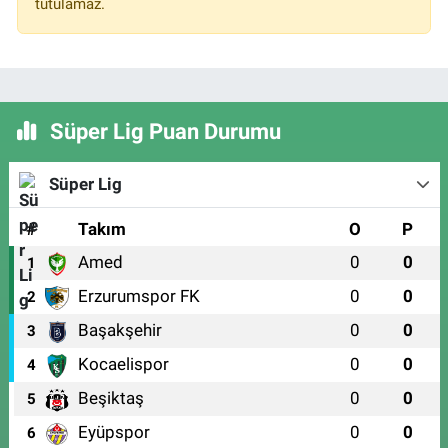
tutulamaz.
Süper Lig Puan Durumu
Süper Lig
#
Takım
O
P
Amed
0
0
1
Erzurumspor FK
0
0
2
Başakşehir
0
0
3
Kocaelispor
0
0
4
Beşiktaş
0
0
5
Eyüpspor
0
0
6