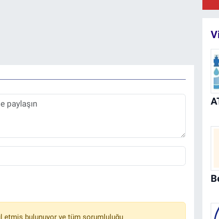
V
Ka
Ta
To
Be
Pi
Be
l etmiş bulunuyor ve tüm sorumluluğu