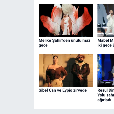
Melike Şahin'den unutulmaz
Mabel Ma
gece
iki gece 
Sibel Can ve Eypio zirvede
Resul Di
Yolu sah
ağırladı