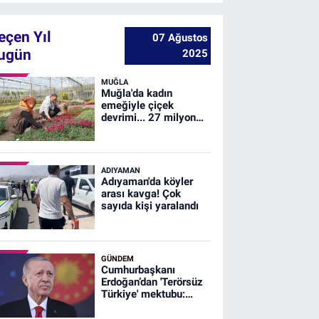
eçen Yıl
07 Ağustos
ugün
2025
MUĞLA
Muğla'da kadın
emeğiyle çiçek
devrimi... 27 milyon
çiçek, 23 milyon
tasarruf
ADIYAMAN
Adıyaman'da köyler
arası kavga! Çok
sayıda kişi yaralandı
GÜNDEM
Cumhurbaşkanı
Erdoğan’dan 'Terörsüz
Türkiye' mektubu:
Şehitlerimizin
emanetine sahip