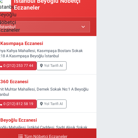
İstanbul Beyoğlu Nöbetçi
Eczaneler
Kasımpaşa Eczanesi
hya Kahya Mahallesi, Kasımpaşa Bostanı Sokak
:18 A Kasımpaşa Beyoğlu İstanbul
0 (212) 253 77 44
Yol Tarifi Al
360 Eczanesi
hit Muhtar Mahallesi, Dernek Sokak No:1 A Beyoğlu
tanbul
0 (212) 812 58 19
Yol Tarifi Al
Beyoğlu Eczanesi
oğlu Mahallesi, İstiklal Caddesi, Sadri Alışık Sokak
:4 Beyoğlu İstanbul
Tüm Nöbetçi Eczaneler