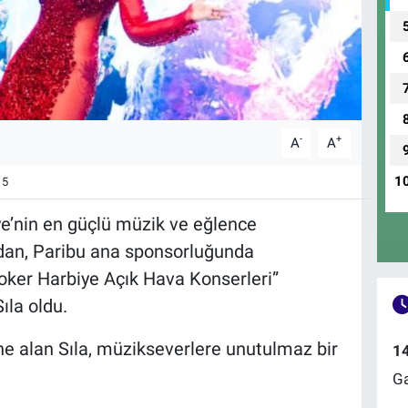
-
+
A
A
1
5
ye’nin en güçlü müzik ve eğlence
ndan, Paribu ana sponsorluğunda
oker Harbiye Açık Hava Konserleri”
ıla oldu.
e alan Sıla, müzikseverlere unutulmaz bir
1
Ga