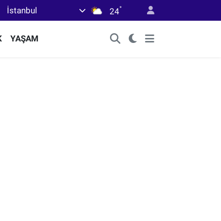
°
İstanbul
24
K
YAŞAM