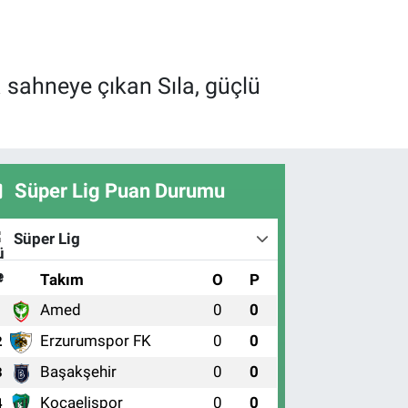
 sahneye çıkan Sıla, güçlü
Süper Lig Puan Durumu
Süper Lig
#
Takım
O
P
Amed
0
0
1
Erzurumspor FK
0
0
2
Başakşehir
0
0
3
Kocaelispor
0
0
4