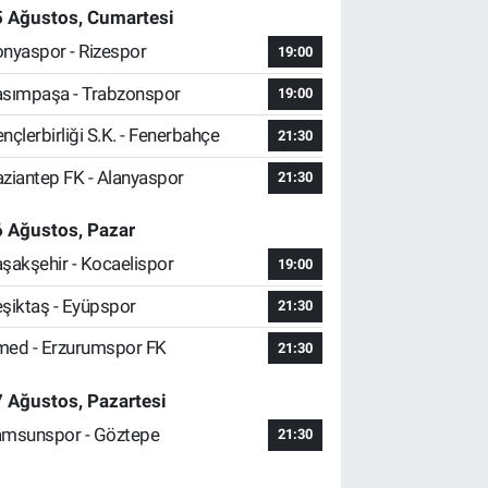
5 Ağustos, Cumartesi
nyaspor - Rizespor
19:00
sımpaşa - Trabzonspor
19:00
nçlerbirliği S.K. - Fenerbahçe
21:30
ziantep FK - Alanyaspor
21:30
 Ağustos, Pazar
şakşehir - Kocaelispor
19:00
şiktaş - Eyüpspor
21:30
ed - Erzurumspor FK
21:30
 Ağustos, Pazartesi
msunspor - Göztepe
21:30