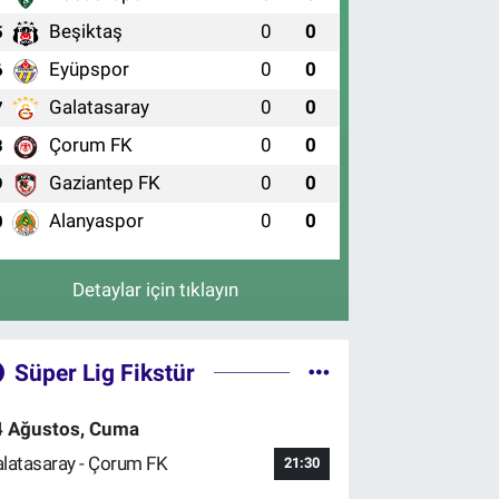
Beşiktaş
0
0
5
Eyüpspor
0
0
6
Galatasaray
0
0
7
Çorum FK
0
0
8
Gaziantep FK
0
0
9
Alanyaspor
0
0
0
Detaylar için tıklayın
Süper Lig Fikstür
4 Ağustos, Cuma
latasaray - Çorum FK
21:30