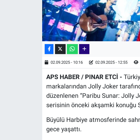
02.09.2025 - 10:16
02.09.2025 - 12:55
APS HABER / PINAR ETCİ -
Türki
markalarından Jolly Joker tarafı
düzenlenen “Paribu Sunar: Jolly J
serisinin önceki akşamki konuğu S
Büyülü Harbiye atmosferinde sahn
gece yaşattı.