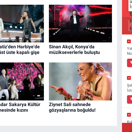
tiz'den Harbiye'de
Sinan Akçıl, Konya'da
Ya
üst üste kapalı gişe
müzikseverlerle buluştu
No
Şe
İs
ndar Sakarya Kültür
Ziynet Sali sahnede
nesinde kızını
gözyaşlarına boğuldu!
Kul
No