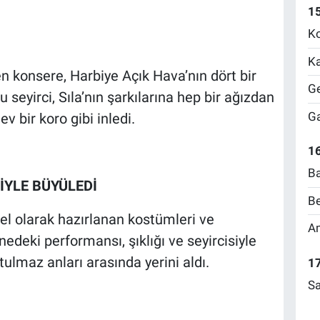
1
Ko
Ka
n konsere, Harbiye Açık Hava’nın dört bir
Ge
u seyirci, Sıla’nın şarkılarına hep bir ağızdan
Ga
v bir koro gibi inledi.
16
Ba
YLE BÜYÜLEDİ
Be
el olarak hazırlanan kostümleri ve
Am
edeki performansı, şıklığı ve seyircisiyle
lmaz anları arasında yerini aldı.
17
Sa