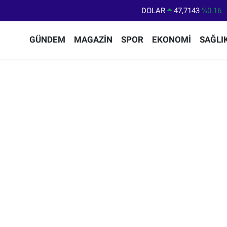
DOLAR
47,7143
%0.16
EURO
55,0317
%-0.02
GÜNDEM
MAGAZİN
SPOR
EKONOMİ
SAĞLI
STERLİN
64,2463
%0.07
GRAM ALTIN
6574.81
%1.44
BİST100
13.799
%70
BITCOIN
64.225,61
%-0.63