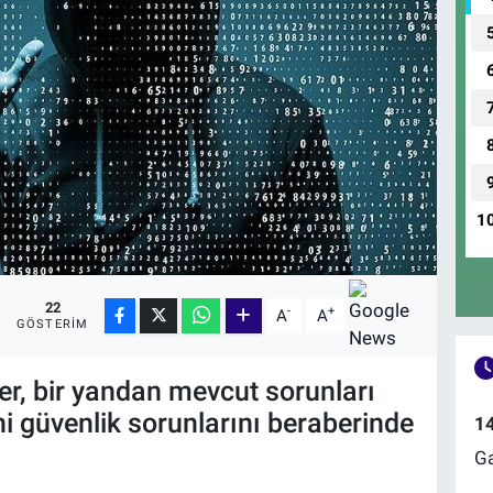
1
22
-
+
A
A
GÖSTERIM
ler, bir yandan mevcut sorunları
i güvenlik sorunlarını beraberinde
1
Ga