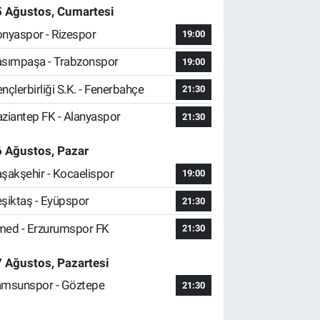
5 Ağustos, Cumartesi
nyaspor - Rizespor
19:00
sımpaşa - Trabzonspor
19:00
nçlerbirliği S.K. - Fenerbahçe
21:30
ziantep FK - Alanyaspor
21:30
 Ağustos, Pazar
şakşehir - Kocaelispor
19:00
şiktaş - Eyüpspor
21:30
ed - Erzurumspor FK
21:30
 Ağustos, Pazartesi
msunspor - Göztepe
21:30