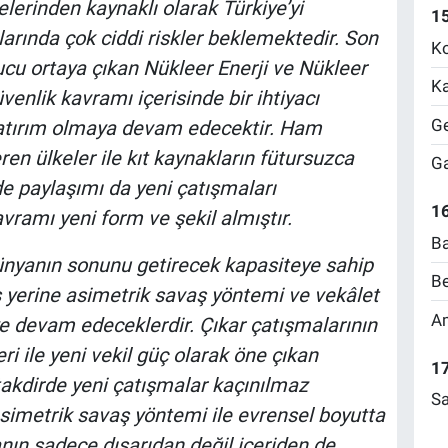
elerinden kaynaklı olarak Türkiye’yi
1
larında çok ciddi riskler beklemektedir. Son
Ko
ucu ortaya çıkan Nükleer Enerji ve Nükleer
Ka
venlik kavramı içerisinde bir ihtiyacı
Ge
 yatırım olmaya devam edecektir. Ham
ren ülkeler ile kıt kaynakların fütursuzca
Ga
 paylaşımı da yeni çatışmaları
16
vramı yeni form ve şekil almıştır.
Ba
ünyanın sonunu getirecek kapasiteye sahip
Be
 yerine asimetrik savaş yöntemi ve vekâlet
Am
ye devam edeceklerdir. Çıkar çatışmalarının
 ile yeni vekil güç olarak öne çıkan
17
 takdirde yeni çatışmalar kaçınılmaz
Sa
asimetrik savaş yöntemi ile evrensel boyutta
anın sadece dışarıdan değil içeriden de