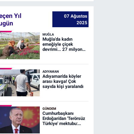
eçen Yıl
07 Ağustos
ugün
2025
MUĞLA
Muğla'da kadın
emeğiyle çiçek
devrimi... 27 milyon
çiçek, 23 milyon
tasarruf
ADIYAMAN
Adıyaman'da köyler
arası kavga! Çok
sayıda kişi yaralandı
GÜNDEM
Cumhurbaşkanı
Erdoğan’dan 'Terörsüz
Türkiye' mektubu:
Şehitlerimizin
emanetine sahip