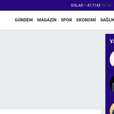
DOLAR
47,7143
%0.16
EURO
55,0317
%-0.02
GÜNDEM
MAGAZİN
SPOR
EKONOMİ
SAĞLI
STERLİN
64,2463
%0.07
GRAM ALTIN
6510.40
%0.45
Y
BİST100
13.799
%70
BITCOIN
64.225,61
%-0.63