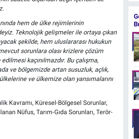
z.
G
ında hem de ülke rejimlerinin
B
deyiz. Teknolojik gelişmeler ile ortaya çıkan
sayacak şekilde, hem uluslararası hukukun
 mevcut sorunlara olası krizlere çözüm
edilmesi kaçınılmazdır. Bu çalışma,
da ve bölgemizde artan susuzluk, açlık,
e ülkelerine ve ülkemize olan yansımalarını
ik Kavramı, Küresel-Bölgesel Sorunlar,
şlanan Nüfus, Tarım-Gıda Sorunları, Terör-