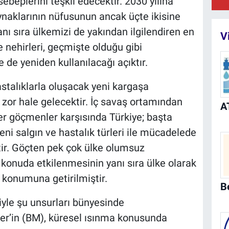
ebeplerini teşkil edecektir. 2030 yılına
ynaklarının nüfusunun ancak üçte ikisine
anı sıra ülkemizi de yakından ilgilendiren en
V
e nehirleri, geçmişte olduğu gibi
de yeniden kullanılacağı açıktır.
astalıklarla oluşacak yeni kargaşa
zor hale gelecektir. İç savaş ortamından
er göçmenler karşısında Türkiye; başta
ni salgın ve hastalık türleri ile mücadelede
tir. Göçten pek çok ülke olumsuz
 konuda etkilenmesinin yanı sıra ülke olarak
 konumuna getirilmiştir.
yle şu unsurları bünyesinde
ler’in (BM), küresel ısınma konusunda