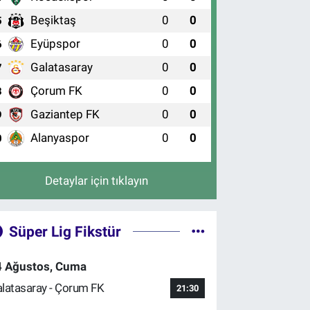
Beşiktaş
0
0
5
Eyüpspor
0
0
6
Galatasaray
0
0
7
Çorum FK
0
0
8
Gaziantep FK
0
0
9
Alanyaspor
0
0
0
Detaylar için tıklayın
Süper Lig Fikstür
4 Ağustos, Cuma
latasaray - Çorum FK
21:30