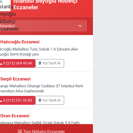
İstanbul Beyoğlu Nöbetçi
Eczaneler
Halıcıoğlu Eczanesi
lıcıoğlu Mahallesi Tunç Sokak 1 A Çıksalın,Alev
luoğlu Semt Konağı yanı
0 (212) 369 45 49
Yol Tarifi Al
Serpil Eczanesi
hangir Mahallesi Cihangir Caddesi 37 İstanbul Kent
iversitesi Arka Cephesinde
0 (212) 251 26 83
Yol Tarifi Al
Ozan Eczanesi
yalepaşa Mahallesi Sağlık Ocağı Sokak 9 A Fatih
ltan ASM Yanı
Tüm Nöbetçi Eczaneler