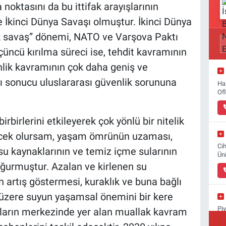
a noktasını da bu ittifak arayışlarının
 İkinci Dünya Savaşı olmuştur. İkinci Dünya
k savaş” dönemi, NATO ve Varşova Paktı
üncü kırılma süreci ise, tehdit kavramının
lik kavramının çok daha geniş ve
ı sonucu uluslararası güvenlik sorununa
Ha
Of
rbirlerini etkileyerek çok yönlü bir nitelik
ecek olursam, yaşam ömrünün uzaması,
Ci
su kaynaklarının ve temiz içme sularının
Ün
oğurmuştur. Azalan ve kirlenen su
n artış göstermesi, kuraklık ve buna bağlı
 üzere suyun yaşamsal önemini bir kere
Pi
nların merkezinde yer alan muallak kavram
Su