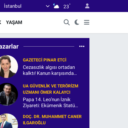
°
İstanbul
23
K
YAŞAM
azarlar
GAZETECI PINAR ETCİ
Cezasızlık algısı ortadan
kalktı! Kanun karşısında
herkes eşittir.
UA GÜVENLIK VE TERÖRIZM
UZMANI ÖMER KALAYCI
Papa 14. Leo’nun İznik
Ziyareti: Ekümenik Statü
Hamlesi mi?
DOÇ. DR. MUHAMMET CANER
ILGAROĞLU