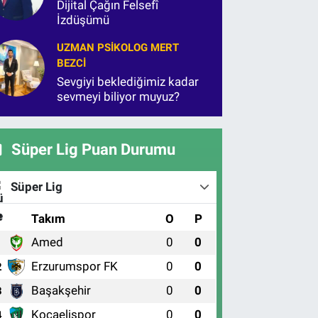
Dijital Çağın Felsefî
İzdüşümü
UZMAN PSIKOLOG MERT
BEZCI
Sevgiyi beklediğimiz kadar
sevmeyi biliyor muyuz?
Süper Lig Puan Durumu
Süper Lig
#
Takım
O
P
Amed
0
0
1
Erzurumspor FK
0
0
2
Başakşehir
0
0
3
Kocaelispor
0
0
4