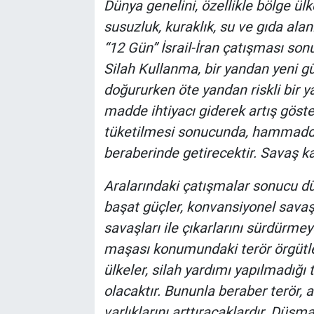
Dünya genelini, özellikle bölge ülk
susuzluk, kuraklık, su ve gıda alan
“12 Gün” İsrail-İran çatışması son
Silah Kullanma, bir yandan yeni gü
doğururken öte yandan riskli bir
madde ihtiyacı giderek artış göste
tüketilmesi sonucunda, hammadde
beraberinde getirecektir. Savaş ka
Aralarındaki çatışmalar sonucu d
başat güçler, konvansiyonel savaş
savaşları ile çıkarlarını sürdürme
maşası konumundaki terör örgütleri
ülkeler, silah yardımı yapılmadığı
olacaktır. Bununla beraber terör, 
varlıklarını arttıracaklardır. Düşm