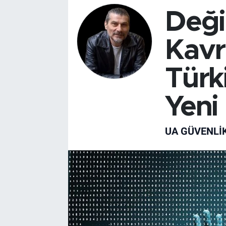
Deği
Kavr
Türk
Yeni
UA GÜVENLI