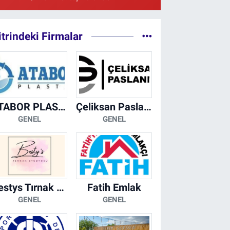
0 (212) 297 30 13
Yol Tarifi Al
itrindeki Firmalar
ATABOR PLASTİK
Çeliksan Paslanmaz
GENEL
GENEL
Bestys Tırnak Stüdyosu
Fatih Emlak
GENEL
GENEL