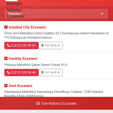
Istanbul City Eczanesi
Ömer Avni Mahallesi İnönü Caddesi 32 2 Gümüşsuyu Askeri Hastanesi ve
İTÜ Gümüşsuyu Kampüsü karşısı
0 (212) 252 00 93
Yol Tarifi Al
Hasköy Eczanesi
Piripaşa Mahallesi Şaban Deresi Sokak 65 A
0 (212) 533 36 46
Yol Tarifi Al
Zent Eczanesi
Kaptanpaşa Mahallesi Kasımpaşa Zincirlikuyu Caddesi 123B İstanbul
Beyoğlu 4 Nolu ASM Karşısı
Tüm Nöbetçi Eczaneler
0 (212) 297 96 92
Yol Tarifi Al