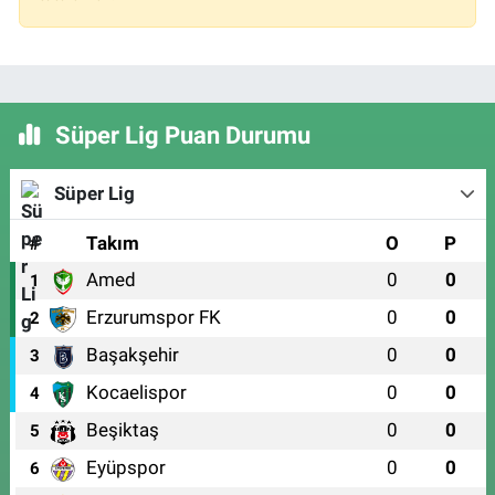
Süper Lig Puan Durumu
Süper Lig
#
Takım
O
P
Amed
0
0
1
Erzurumspor FK
0
0
2
Başakşehir
0
0
3
Kocaelispor
0
0
4
Beşiktaş
0
0
5
Eyüpspor
0
0
6