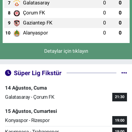
Galatasaray
0
0
7
Çorum FK
0
0
8
Gaziantep FK
0
0
9
Alanyaspor
0
0
10
Detaylar için tıklayın
Süper Lig Fikstür
14 Ağustos, Cuma
Galatasaray - Çorum FK
21:30
15 Ağustos, Cumartesi
Konyaspor - Rizespor
19:00
Kasımpaşa - Trabzonspor
19:00