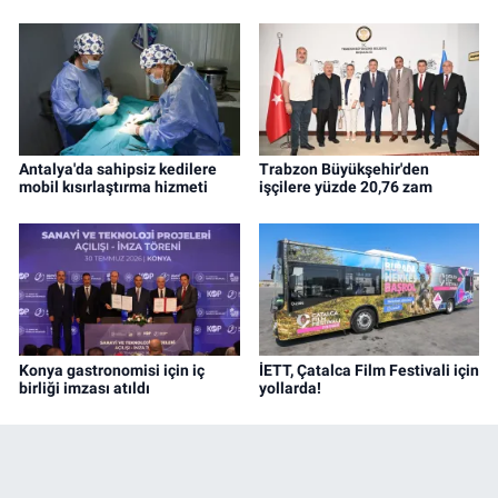
Antalya'da sahipsiz kedilere
Trabzon Büyükşehir'den
mobil kısırlaştırma hizmeti
işçilere yüzde 20,76 zam
Konya gastronomisi için iç
İETT, Çatalca Film Festivali için
birliği imzası atıldı
yollarda!