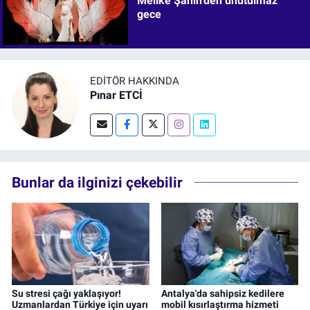
Melike Şahin'den unutulmaz
gece
EDITÖR HAKKINDA
Pınar ETCİ
Bunlar da ilginizi çekebilir
Su stresi çağı yaklaşıyor!
Antalya'da sahipsiz kedilere
Uzmanlardan Türkiye için uyarı
mobil kısırlaştırma hizmeti