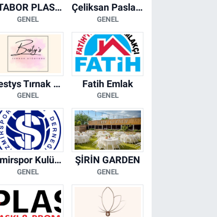
ATABOR PLASTİK
Çeliksan Paslanmaz
GENEL
GENEL
Bestys Tırnak Stüdyosu
Fatih Emlak
GENEL
GENEL
İzmirspor Kulübü Derneği
ŞİRİN GARDEN
GENEL
GENEL