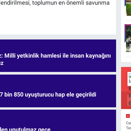
inçlendirilmesi, toplumun en önemli savunma
 Milli yetkinlik hamlesi ile insan kaynağını
uz
7 bin 850 uyuşturucu hap ele geçirildi
Ca
Te
'den unutulmaz gece