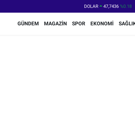
DOLAR
47,7436
%0.18
EURO
55,2510
%0.32
GÜNDEM
MAGAZİN
SPOR
EKONOMİ
SAĞLI
STERLİN
64,4811
%0.38
GRAM ALTIN
6660.55
%0
BİST100
13.779
%-14
BITCOIN
64.840,97
%-0.15