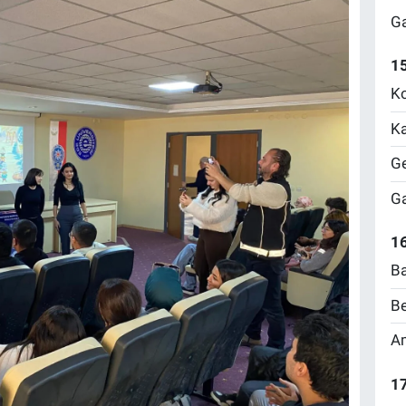
Ga
1
Ko
Ka
Ge
Ga
16
Ba
Be
Am
17