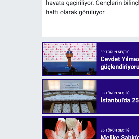
hayata geçiriliyor. Gençlerin bil
hattı olarak görülüyor.
EDITÖRÜN SEÇTIĞI
Cevdet Yılmaz:
güçlendiriyor
EDITÖRÜN SEÇTIĞI
İstanbul'da 25
EDITÖRÜN SEÇTIĞI
Melike Şahin