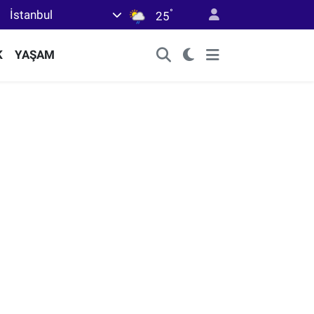
°
İstanbul
25
K
YAŞAM