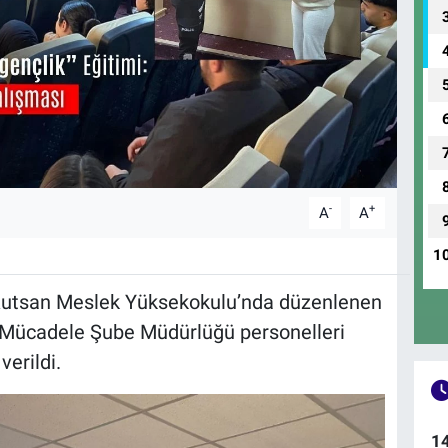
-
+
A
A
1
Kutsan Meslek Yüksekokulu’nda düzenlenen
la Mücadele Şube Müdürlüğü personelleri
verildi.
1