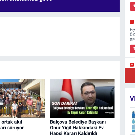
Pi
ÖZ
SP
Ci
İL
V
n ortak akıl
Balçova Belediye Başkanı
arı sürüyor
Onur Yiğit Hakkındaki Ev
Hapsi Kararı Kaldırıldı