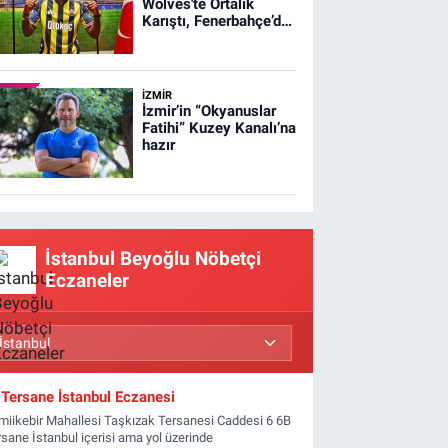
Wolves'te Ortalık
Karıştı, Fenerbahçe’de
yıldız doğdu
İZMIR
İzmir’in “Okyanuslar
Fatihi” Kuzey Kanalı’na
hazır
İstanbul Beyoğlu Nöbetçi
Eczaneler
Tersane İstanbul Eczanesi
miikebir Mahallesi Taşkızak Tersanesi Caddesi 6 6B
rsane İstanbul içerisi ama yol üzerinde