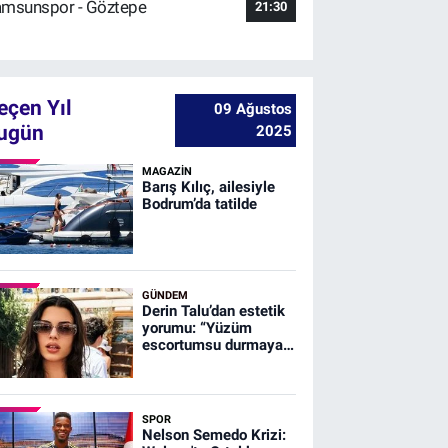
msunspor - Göztepe
21:30
eçen Yıl
09 Ağustos
ugün
2025
MAGAZİN
Barış Kılıç, ailesiyle
Bodrum’da tatilde
GÜNDEM
Derin Talu’dan estetik
yorumu: “Yüzüm
escortumsu durmaya
müsait!”
SPOR
Nelson Semedo Krizi: