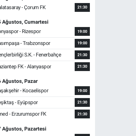
latasaray - Çorum FK
21:30
5 Ağustos, Cumartesi
nyaspor - Rizespor
19:00
sımpaşa - Trabzonspor
19:00
nçlerbirliği S.K. - Fenerbahçe
21:30
ziantep FK - Alanyaspor
21:30
 Ağustos, Pazar
şakşehir - Kocaelispor
19:00
şiktaş - Eyüpspor
21:30
ed - Erzurumspor FK
21:30
 Ağustos, Pazartesi