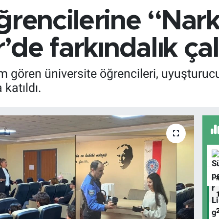
ğrencilerine “Nar
r’de farkındalık ça
nim gören üniversite öğrencileri, uyuştu
katıldı.