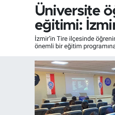
Üniversite ö
eğitimi: İzmi
İzmir’in Tire ilçesinde öğre
önemli bir eğitim programına 