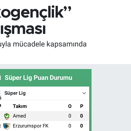
kogençlik”
lışması
rucuyla mücadele kapsamında
Süper Lig Puan Durumu
Süper Lig
#
Takım
O
P
Amed
0
0
1
Erzurumspor FK
0
0
2