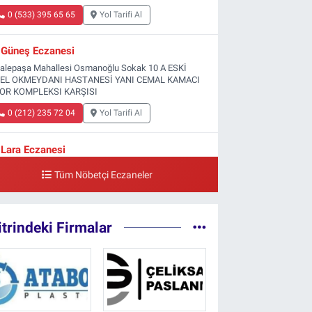
0 (533) 395 65 65
Yol Tarifi Al
Güneş Eczanesi
yalepaşa Mahallesi Osmanoğlu Sokak 10 A ESKİ
EL OKMEYDANI HASTANESİ YANI CEMAL KAMACI
OR KOMPLEKSI KARŞISI
0 (212) 235 72 04
Yol Tarifi Al
Lara Eczanesi
hangir Mahallesi Sıraselviler Caddesi 73 A TAKSİM
Tüm Nöbetçi Eczaneler
K YARDIM HASTANESİ KARŞISI
0 (212) 293 90 86
Yol Tarifi Al
itrindeki Firmalar