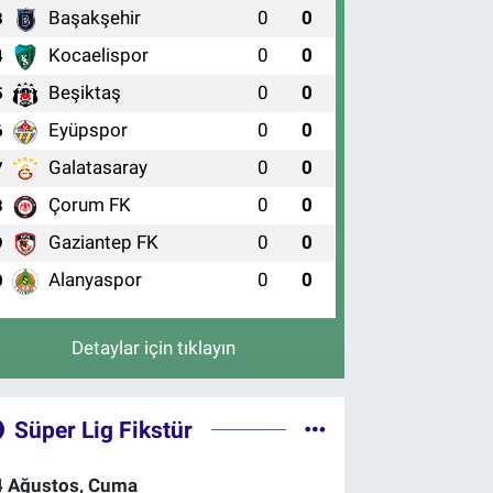
Başakşehir
0
0
3
Kocaelispor
0
0
4
Beşiktaş
0
0
5
Eyüpspor
0
0
6
Galatasaray
0
0
7
Çorum FK
0
0
8
Gaziantep FK
0
0
9
Alanyaspor
0
0
0
Detaylar için tıklayın
Süper Lig Fikstür
4 Ağustos, Cuma