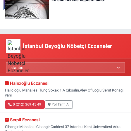
İstanbul Beyoğlu Nöbetçi Eczaneler
Halıcıoğlu Eczanesi
Halıcıoğlu Mahallesi Tunç Sokak 1 A Çıksalın,Alev Ofluoğlu Semt Konağı
yanı
0 (212) 369 45 49
Yol Tarifi Al
Serpil Eczanesi
Cihangir Mahallesi Cihangir Caddesi 37 İstanbul Kent Üniversitesi Arka