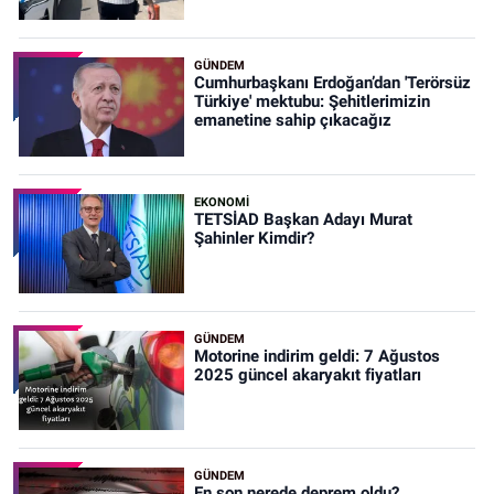
GÜNDEM
Cumhurbaşkanı Erdoğan’dan 'Terörsüz
Türkiye' mektubu: Şehitlerimizin
emanetine sahip çıkacağız
EKONOMİ
TETSİAD Başkan Adayı Murat
Şahinler Kimdir?
GÜNDEM
Motorine indirim geldi: 7 Ağustos
2025 güncel akaryakıt fiyatları
GÜNDEM
En son nerede deprem oldu?