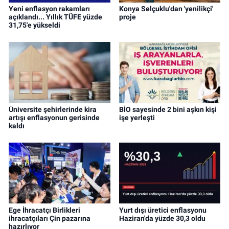
Yeni enflasyon rakamları
Konya Selçuklu'dan 'yenilikçi'
açıklandı... Yıllık TÜFE yüzde
proje
31,75'e yükseldi
Üniversite şehirlerinde kira
BİO sayesinde 2 bini aşkın kişi
artışı enflasyonun gerisinde
işe yerleşti
kaldı
Ege İhracatçı Birlikleri
Yurt dışı üretici enflasyonu
ihracatçıları Çin pazarına
Haziran'da yüzde 30,3 oldu
hazırlıyor