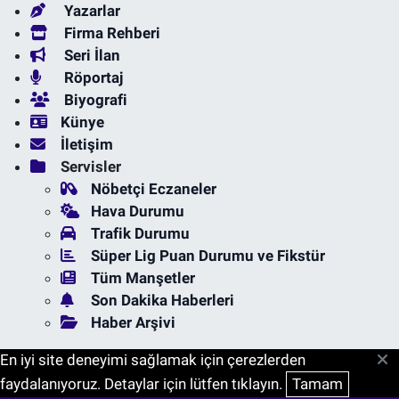
Yazarlar
Firma Rehberi
Seri İlan
Röportaj
Biyografi
Künye
İletişim
Servisler
Nöbetçi Eczaneler
Hava Durumu
Trafik Durumu
Süper Lig Puan Durumu ve Fikstür
Tüm Manşetler
Son Dakika Haberleri
Haber Arşivi
En iyi site deneyimi sağlamak için çerezlerden
faydalanıyoruz. Detaylar için lütfen tıklayın.
Tamam