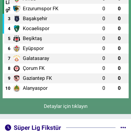
Erzurumspor FK
0
0
2
Başakşehir
0
0
3
Kocaelispor
0
0
4
Beşiktaş
0
0
5
Eyüpspor
0
0
6
Galatasaray
0
0
7
Çorum FK
0
0
8
Gaziantep FK
0
0
9
Alanyaspor
0
0
10
Detaylar için tıklayın
Süper Lig Fikstür