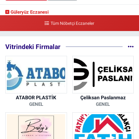
Güleryüz Eczanesi
Piripaşa Mahallesi Şaban Deresi Sokak 7 D Koç Müzesi Arkası-
Tüm Nöbetçi Eczaneler
kalaycıbahçe Meydana Doğru
0 (212) 369 95 85
Yol Tarifi Al
Vitrindeki Firmalar
ATABOR PLASTİK
Çeliksan Paslanmaz
GENEL
GENEL