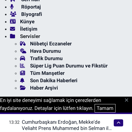
Röportaj
Biyografi
Künye
İletişim
Servisler
Nöbetçi Eczaneler
Hava Durumu
Trafik Durumu
Süper Lig Puan Durumu ve Fikstür
Tüm Manşetler
Son Dakika Haberleri
Haber Arşivi
En iyi site deneyimi sağlamak için çerezlerden
faydalanıyoruz. Detaylar için lütfen tıklayın.
Tamam
Cumhurbaşkanı Erdoğan, Mekke'de
13:32
Veliaht Prens Muhammed bin Selman ile