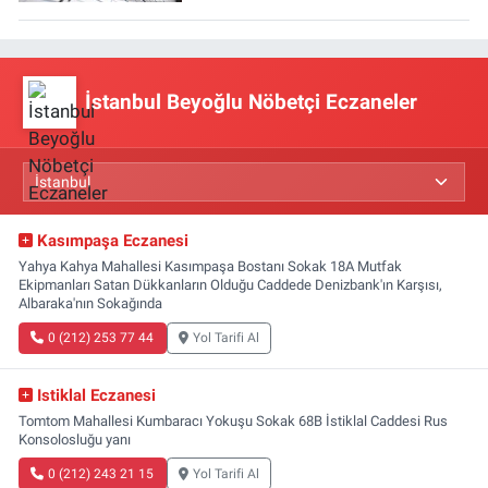
İstanbul Beyoğlu Nöbetçi Eczaneler
Kasımpaşa Eczanesi
Yahya Kahya Mahallesi Kasımpaşa Bostanı Sokak 18A Mutfak
Ekipmanları Satan Dükkanların Olduğu Caddede Denizbank'ın Karşısı,
Albaraka'nın Sokağında
0 (212) 253 77 44
Yol Tarifi Al
Istiklal Eczanesi
Tomtom Mahallesi Kumbaracı Yokuşu Sokak 68B İstiklal Caddesi Rus
Konsolosluğu yanı
0 (212) 243 21 15
Yol Tarifi Al