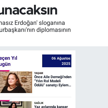
unacaksın
masız Erdoğan' sloganına
mhurbaşkanı'nın diplomasının
eçen Yıl
06 Ağustos
ugün
2025
YAŞAM
Önce Aile Derneği'nden
“Yılın Rol Modeli
Ödülü” sanatçı Eylem
Erdem Uğurlu’ya
SAĞLIK
Yaz aylarında kanser