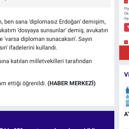
Pi
Ok
Aş
m, ben sana 'diplomasız Erdoğan' demişim,
atım 'dosyaya sunsunlar' demiş, avukatın
 'varsa diploman sunacaksın'. Sayın
' ifadelerini kullandı.
Ka
Me
Ko
sına katılan milletvekilleri tarafından
V
m ettiği öğrenildi.
(HABER MERKEZİ)