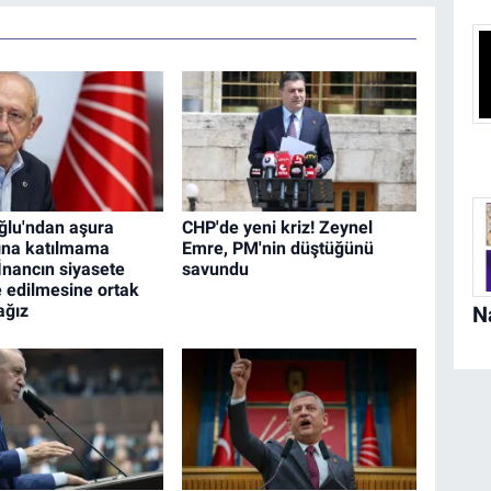
oğlu'ndan aşura
CHP'de yeni kriz! Zeynel
ına katılmama
Emre, PM'nin düştüğünü
 İnancın siyasete
savundu
edilmesine ortak
ağız