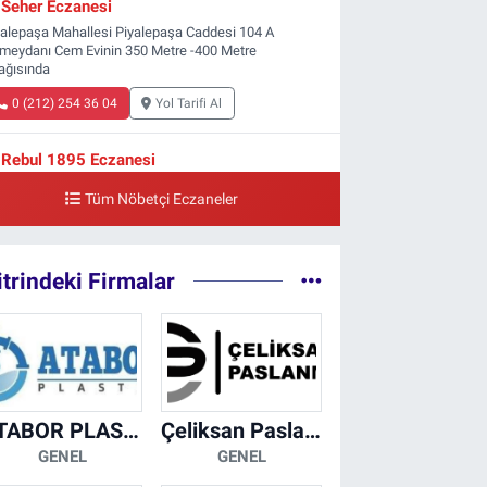
Seher Eczanesi
yalepaşa Mahallesi Piyalepaşa Caddesi 104 A
meydanı Cem Evinin 350 Metre -400 Metre
ağısında
0 (212) 254 36 04
Yol Tarifi Al
Rebul 1895 Eczanesi
tip Mustafa Çelebi Mahallesi İstiklal Caddesi
Tüm Nöbetçi Eczaneler
şelik Sokak, 3B Akbank Sanat karşısı, Fransız
nsolosluğu Çaprazı
0 (212) 243 69 36
Yol Tarifi Al
itrindeki Firmalar
ATABOR PLASTİK
Çeliksan Paslanmaz
GENEL
GENEL