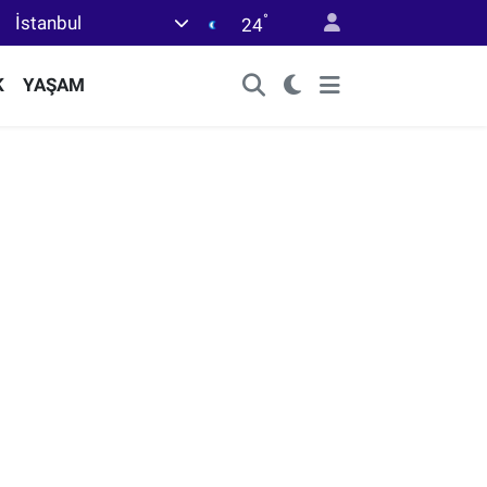
°
İstanbul
24
K
YAŞAM