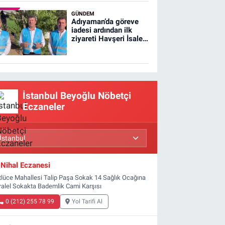
GÜNDEM
Adıyaman’da göreve
iadesi ardından ilk
ziyareti Havşeri İsale
Hattı'na yaptı
İstanbul Beyoğlu Nöbetçi
Eczaneler
Nihal Eczanesi
tlüce Mahallesi Talip Paşa Sokak 14 Sağlık Ocağına
ralel Sokakta Bademlik Cami Karşısı
0 (212) 255 78 99
Yol Tarifi Al