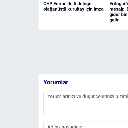
CHP Edirne'de 5 delege
Erdoğan'
olağanüstü kurultay için imza
mesajı: '
gider bi
gelir'
Yorumlar