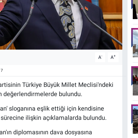
-
+
A
A
7
tisinin Türkiye Büyük Millet Meclisi'ndeki
in değerlendirmelerde bulundu.
' sloganına eşlik ettiği için kendisine
a sürecine ilişkin açıklamalarda bulundu.
an'ın diplomasının dava dosyasına