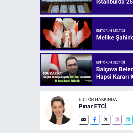
İstanbul'da 25
EDITÖRÜN SEÇTIĞI
Melike Şahin
EDITÖRÜN SEÇTIĞI
Balçova Beled
Hapsi Kararı K
EDITÖR HAKKINDA
Pınar ETCİ