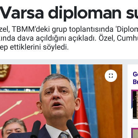
 Varsa diploman s
l, TBMM'deki grup toplantısında 'Diplo
kkında dava açıldığını açıkladı. Özel, Cu
ettiklerini söyledi.
G
B