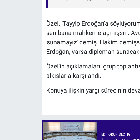
Özel, 'Tayyip Erdoğan'a söylüyoru
sen bana mahkeme açmışsın. Avuk
'sunamayız' demiş. Hakim demişse
Erdoğan, varsa diploman sunacaksın
Özel'in açıklamaları, grup toplantı
alkışlarla karşılandı.
Konuya ilişkin yargı sürecinin deva
EDITÖRÜN SEÇTIĞI