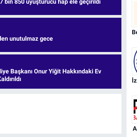
7 bin 850 uyuşturucu hap ele geçirildi
'den unutulmaz gece
iye Başkanı Onur Yiğit Hakkındaki Ev
aldırıldı
A