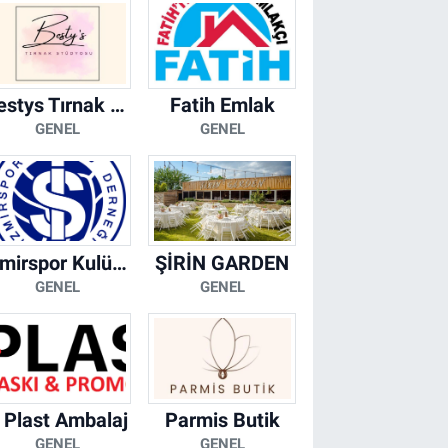
Bestys Tırnak Stüdyosu
Fatih Emlak
GENEL
GENEL
İzmirspor Kulübü Derneği
ŞİRİN GARDEN
GENEL
GENEL
 Plast Ambalaj
Parmis Butik
GENEL
GENEL