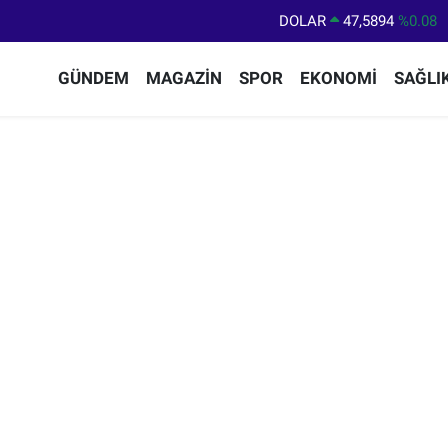
DOLAR
47,5894
%0.08
EURO
55,0398
%-0.02
GÜNDEM
MAGAZİN
SPOR
EKONOMİ
SAĞLI
STERLİN
64,1581
%0.16
GRAM ALTIN
6508.83
%4.44
BİST100
13.703
%11
BITCOIN
64.927,78
%1.32