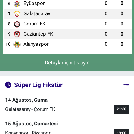
Eyüpspor
0
0
6
Galatasaray
0
0
7
Çorum FK
0
0
8
Gaziantep FK
0
0
9
Alanyaspor
0
0
10
Detaylar için tıklayın
Süper Lig Fikstür
14 Ağustos, Cuma
Galatasaray - Çorum FK
21:30
15 Ağustos, Cumartesi
Konyaspor - Rizespor
19:00