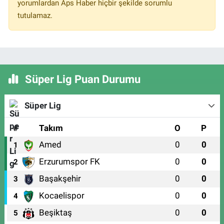
yorumlardan Aps Haber hiçbir şekilde sorumlu
tutulamaz.
Süper Lig Puan Durumu
Süper Lig
#
Takım
O
P
Amed
0
0
1
Erzurumspor FK
0
0
2
Başakşehir
0
0
3
Kocaelispor
0
0
4
Beşiktaş
0
0
5