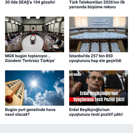
30 ilde DEAŞ'a 104 gözaltı!
Türk Telekom’dan 2026'nın ilk
yarısında büyüme rekoru
MGK bugün toplanıyor...
İstanbul'da 257 bin 850
Gündem 'Terörsüz Türkiye'
uyuşturucu hap ele geçirildi
Bugün yurt genelinde hava
Erdal Beşikçioğlu'nun
nasıl olacak?
uyuşturucu testi pozitif çıktı!