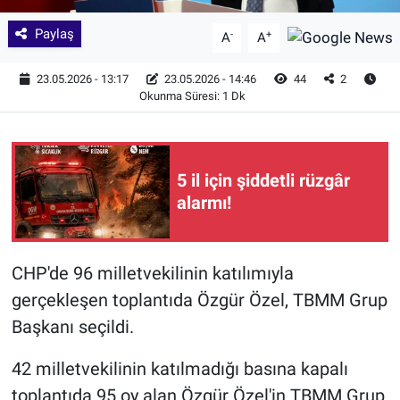
Paylaş
-
+
A
A
23.05.2026 - 13:17
23.05.2026 - 14:46
44
2
Okunma Süresi: 1 Dk
5 il için şiddetli rüzgâr
alarmı!
CHP'de 96 milletvekilinin katılımıyla
gerçekleşen toplantıda Özgür Özel, TBMM Grup
Başkanı seçildi.
42 milletvekilinin katılmadığı basına kapalı
toplantıda 95 oy alan Özgür Özel'in TBMM Grup