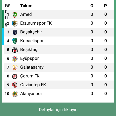
#
Takım
O
P
Amed
0
0
1
Erzurumspor FK
0
0
2
Başakşehir
0
0
3
Kocaelispor
0
0
4
Beşiktaş
0
0
5
Eyüpspor
0
0
6
Galatasaray
0
0
7
Çorum FK
0
0
8
Gaziantep FK
0
0
9
Alanyaspor
0
0
10
Detaylar için tıklayın