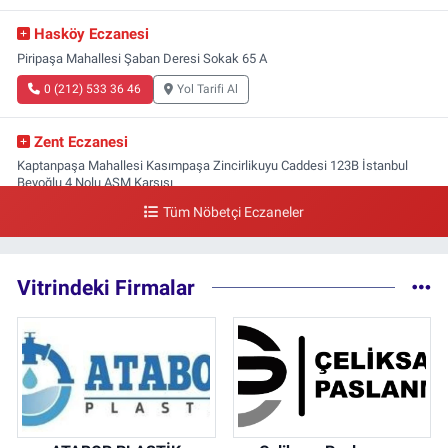
Hasköy Eczanesi
Piripaşa Mahallesi Şaban Deresi Sokak 65 A
0 (212) 533 36 46
Yol Tarifi Al
Zent Eczanesi
Kaptanpaşa Mahallesi Kasımpaşa Zincirlikuyu Caddesi 123B İstanbul
Beyoğlu 4 Nolu ASM Karşısı
Tüm Nöbetçi Eczaneler
0 (212) 297 96 92
Yol Tarifi Al
Vitrindeki Firmalar