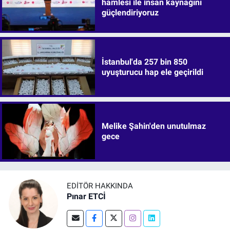
hamlesi ile insan kaynağını
güçlendiriyoruz
İstanbul'da 257 bin 850
uyuşturucu hap ele geçirildi
Melike Şahin'den unutulmaz
gece
EDITÖR HAKKINDA
Pınar ETCİ