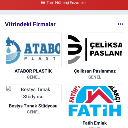
Tüm Nöbetçi Eczaneler
0 (212) 297 96 92
Yol Tarifi Al
Vitrindeki Firmalar
ATABOR PLASTİK
Çeliksan Paslanmaz
GENEL
GENEL
Bestys Tırnak Stüdyosu
GENEL
Fatih Emlak