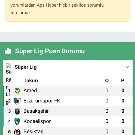
yorumlardan Aps Haber hiçbir şekilde sorumlu
tutulamaz.
Süper Lig Puan Durumu
Süper Lig
#
Takım
O
P
Amed
0
0
1
Erzurumspor FK
0
0
2
Başakşehir
0
0
3
Kocaelispor
0
0
4
Beşiktaş
0
0
5