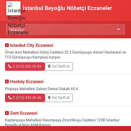
İstanbul Beyoğlu Nöbetçi Eczaneler
Istanbul City Eczanesi
Ömer Avni Mahallesi İnönü Caddesi 32 2 Gümüşsuyu Askeri Hastanesi ve
İTÜ Gümüşsuyu Kampüsü karşısı
0 (212) 252 00 93
Yol Tarifi Al
Hasköy Eczanesi
Piripaşa Mahallesi Şaban Deresi Sokak 65 A
0 (212) 533 36 46
Yol Tarifi Al
Zent Eczanesi
Kaptanpaşa Mahallesi Kasımpaşa Zincirlikuyu Caddesi 123B İstanbul
Beyoğlu 4 Nolu ASM Karşısı