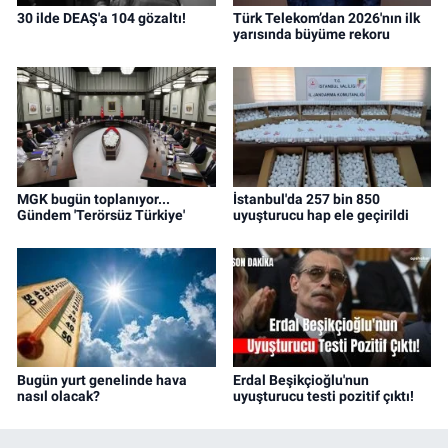
30 ilde DEAŞ'a 104 gözaltı!
Türk Telekom’dan 2026'nın ilk
yarısında büyüme rekoru
MGK bugün toplanıyor...
İstanbul'da 257 bin 850
Gündem 'Terörsüz Türkiye'
uyuşturucu hap ele geçirildi
Bugün yurt genelinde hava
Erdal Beşikçioğlu'nun
nasıl olacak?
uyuşturucu testi pozitif çıktı!