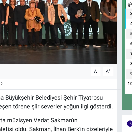
-
+
A
A
1
2
a Büyükşehir Belediyesi Şehir Tiyatrosu
n törene şiir severler yoğun ilgi gösterdi.
usta müzisyen Vedat Sakman'ın
letisi oldu. Sakman, İlhan Berk'in dizeleriyle