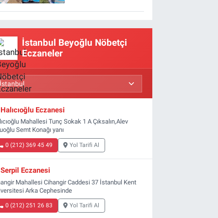
İstanbul Beyoğlu Nöbetçi
Eczaneler
Halıcıoğlu Eczanesi
lıcıoğlu Mahallesi Tunç Sokak 1 A Çıksalın,Alev
luoğlu Semt Konağı yanı
0 (212) 369 45 49
Yol Tarifi Al
Serpil Eczanesi
hangir Mahallesi Cihangir Caddesi 37 İstanbul Kent
iversitesi Arka Cephesinde
0 (212) 251 26 83
Yol Tarifi Al