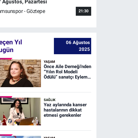
 Ağustos, Pazartesi
msunspor - Göztepe
21:30
eçen Yıl
06 Ağustos
ugün
2025
YAŞAM
Önce Aile Derneği'nden
“Yılın Rol Modeli
Ödülü” sanatçı Eylem
Erdem Uğurlu’ya
SAĞLIK
Yaz aylarında kanser
hastalarının dikkat
etmesi gerekenler