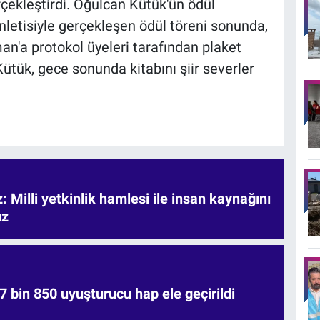
çekleştirdi. Oğulcan Kütük'ün ödül
letisiyle gerçekleşen ödül töreni sonunda,
an'a protokol üyeleri tarafından plaket
ütük, gece sonunda kitabını şiir severler
 Milli yetkinlik hamlesi ile insan kaynağını
uz
7 bin 850 uyuşturucu hap ele geçirildi