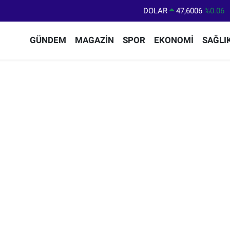
DOLAR
47,6006
%0.06
EURO
55,0250
%0.02
GÜNDEM
MAGAZİN
SPOR
EKONOMİ
SAĞLI
STERLİN
64,2398
%0.2
GRAM ALTIN
6513.94
%0.32
BİST100
13.768
%48
BITCOIN
64.602,05
%0.69