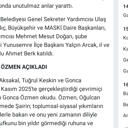
onda unutulmaz anlar yarattı.
1
Ga
Belediyesi Genel Sekreter Yardımcısı Ulaş
ıç, Büyükşehir ve MASKİ Daire Başkanları,
1
ımcısı Mehmet Mesut Doğan, şube
Ko
i Yunusemre İlçe Başkanı Yalçın Arcak, il ve
Ka
ğlu Ahmet Berk katıldı.
Ge
 ÖZMEN AÇIKLADI
Ga
 Aksakal, Tuğrul Keskin ve Gonca
16
 Kasım 2025'te gerçekleştirdiği çevrimiçi
Ba
kararı Gonca Özmen okudu. Özmen, Oğulcan
Be
rmede Şairin; toplumsal-siyasal yıkımların
lerle bakan ve onu yeni zamanın diliyle
Am
 ufkunu bin yıldır görmediği ruhuna ve