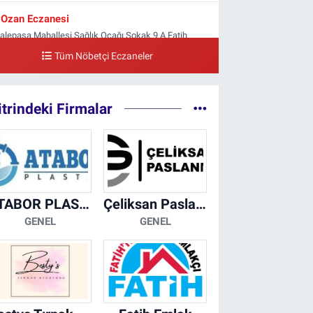
Ozan Eczanesi
yalepaşa Mahallesi Sağlık Ocağı Sokak 9 A Fatih
ltan ASM Yanı
Tüm Nöbetçi Eczaneler
0 (212) 297 30 13
Yol Tarifi Al
itrindeki Firmalar
ATABOR PLASTİK
Çeliksan Paslanmaz
GENEL
GENEL