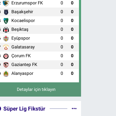
Erzurumspor FK
0
0
2
Başakşehir
0
0
3
Kocaelispor
0
0
4
Beşiktaş
0
0
5
Eyüpspor
0
0
6
Galatasaray
0
0
7
Çorum FK
0
0
8
Gaziantep FK
0
0
9
Alanyaspor
0
0
0
Detaylar için tıklayın
Süper Lig Fikstür