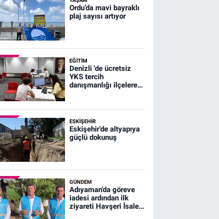
YAŞAM
Ordu’da mavi bayraklı
plaj sayısı artıyor
EĞİTİM
Denizli 'de ücretsiz
YKS tercih
danışmanlığı ilçelere
ulaştı
ESKIŞEHIR
Eskişehir’de altyapıya
güçlü dokunuş
GÜNDEM
Adıyaman’da göreve
iadesi ardından ilk
ziyareti Havşeri İsale
Hattı'na yaptı