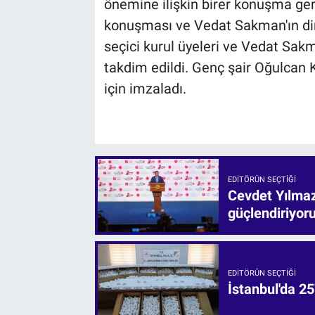
önemine ilişkin birer konuşma ger
konuşması ve Vedat Sakman'ın din
seçici kurul üyeleri ve Vedat Sakm
takdim edildi. Genç şair Oğulcan K
için imzaladı.
EDITÖRÜN SEÇTIĞI
Cevdet Yılmaz:
güçlendiriyor
EDITÖRÜN SEÇTIĞI
İstanbul'da 25