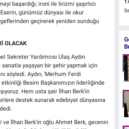
17
i başardığı; ironi ile lirizmi şaşırtıcı
Sa
Eserin, günümüz dünyası ile okur
gergeflerinden geçirerek yeniden sunduğu
G
Rİ OLACAK
B
el Sekreter Yardımcısı Ulaş Aydın
 sanatla yaşayan bir şehir yapmak için
ını söyledi. Aydın, 'Merhum Ferdi
 etkinliği Besim Başkanımızın liderliğinde
ıyoruz. Hem usta şair İlhan Berk'in
airlere destek sunarak edebiyat dünyasına
dedi.
i ve İlhan Berk'in oğlu Ahmet Berk, gecenin