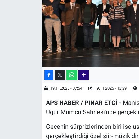
19.11.2025 - 07:54
19.11.2025 - 13:29
APS HABER / PINAR ETCİ -
Manis
Uğur Mumcu Sahnesi'nde gerçekleşe
Gecenin sürprizlerinden biri ise 
gerçekleştirdiği özel şiir-müzik din