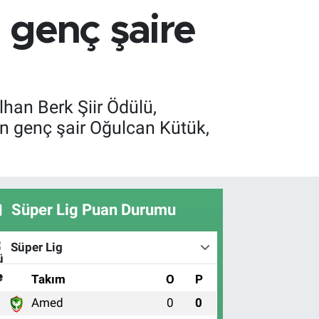
ü genç şaire
lhan Berk Şiir Ödülü,
ren genç şair Oğulcan Kütük,
Süper Lig Puan Durumu
Süper Lig
#
Takım
O
P
Amed
0
0
1