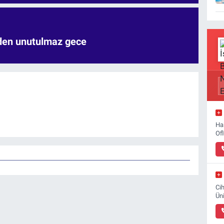
'den unutulmaz gece
Ha
Of
Ci
Ün