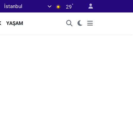
°
İstanbul
29
K
YAŞAM