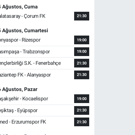
4 Ağustos, Cuma
latasaray - Çorum FK
21:30
5 Ağustos, Cumartesi
nyaspor - Rizespor
19:00
sımpaşa - Trabzonspor
19:00
nçlerbirliği S.K. - Fenerbahçe
21:30
ziantep FK - Alanyaspor
21:30
 Ağustos, Pazar
şakşehir - Kocaelispor
19:00
şiktaş - Eyüpspor
21:30
ed - Erzurumspor FK
21:30