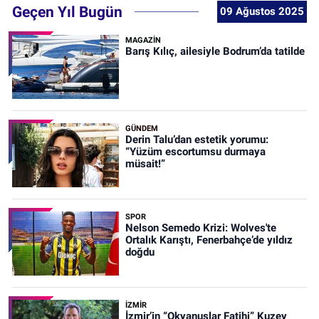
Geçen Yıl Bugün
09 Ağustos 2025
MAGAZİN
Barış Kılıç, ailesiyle Bodrum’da tatilde
GÜNDEM
Derin Talu’dan estetik yorumu:
“Yüzüm escortumsu durmaya
müsait!”
SPOR
Nelson Semedo Krizi: Wolves'te
Ortalık Karıştı, Fenerbahçe’de yıldız
doğdu
İZMIR
İzmir’in “Okyanuslar Fatihi” Kuzey