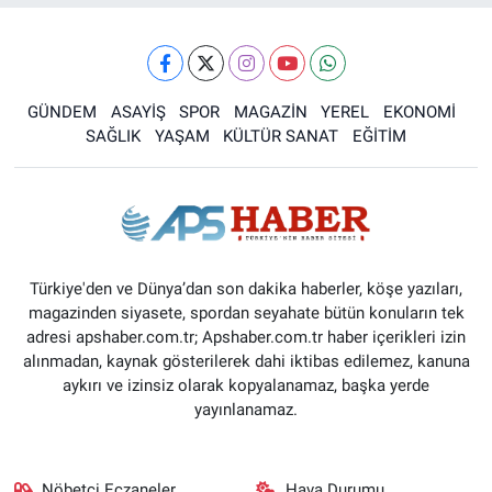
GÜNDEM
ASAYİŞ
SPOR
MAGAZİN
YEREL
EKONOMİ
SAĞLIK
YAŞAM
KÜLTÜR SANAT
EĞİTİM
Türkiye'den ve Dünya’dan son dakika haberler, köşe yazıları,
magazinden siyasete, spordan seyahate bütün konuların tek
adresi apshaber.com.tr; Apshaber.com.tr haber içerikleri izin
alınmadan, kaynak gösterilerek dahi iktibas edilemez, kanuna
aykırı ve izinsiz olarak kopyalanamaz, başka yerde
yayınlanamaz.
Nöbetçi Eczaneler
Hava Durumu