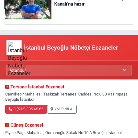
Kanalı’na hazır
İstanbul Beyoğlu Nöbetçi Eczaneler
Tersane İstanbul Eczanesi
Camiikebir Mahallesi, Taşkızak Tersanesi Caddesi No:6 6B Kasımpaşa
Beyoğlu İstanbul
0 (533) 395 65 65
Yol Tarifi Al
Güneş Eczanesi
Piyale Paşa Mahallesi, Osmanoğlu Sokak No:10 A Beyoğlu İstanbul