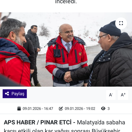
inceledi.
Paylaş
-
+
A
A
09.01.2026 - 16:47
09.01.2026 - 19:02
3
APS HABER / PINAR ETCİ -
Malatya'da sabaha
karşı etkili olan kar yağışı sonrası Büyükşehir