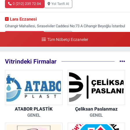
0 (212) 235 72 04
Yol Tarifi Al
Lara Eczanesi
Cihangir Mahallesi, Sıraselviler Caddesi No:73 A Cihangir Beyoğlu İstanbul
0 (212) 293 90 86
Yol Tarifi Al
Tüm Nöbetçi Eczaneler
Vitrindeki Firmalar
ATABOR PLASTİK
Çeliksan Paslanmaz
GENEL
GENEL