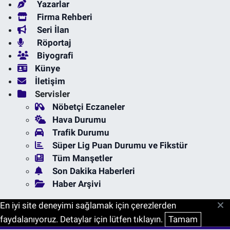
Yazarlar
Firma Rehberi
Seri İlan
Röportaj
Biyografi
Künye
İletişim
Servisler
Nöbetçi Eczaneler
Hava Durumu
Trafik Durumu
Süper Lig Puan Durumu ve Fikstür
Tüm Manşetler
Son Dakika Haberleri
Haber Arşivi
En iyi site deneyimi sağlamak için çerezlerden
faydalanıyoruz. Detaylar için lütfen tıklayın.
Tamam