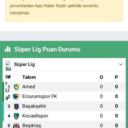
yorumlardan Aps Haber hiçbir şekilde sorumlu
tutulamaz.
Süper Lig Puan Durumu
Süper Lig
#
Takım
O
P
Amed
0
0
1
Erzurumspor FK
0
0
2
Başakşehir
0
0
3
Kocaelispor
0
0
4
Beşiktaş
0
0
5