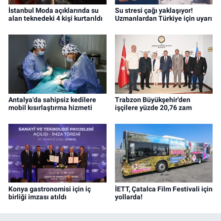
İstanbul Moda açıklarında su
Su stresi çağı yaklaşıyor!
alan teknedeki 4 kişi kurtarıldı
Uzmanlardan Türkiye için uyarı
Antalya'da sahipsiz kedilere
Trabzon Büyükşehir'den
mobil kısırlaştırma hizmeti
işçilere yüzde 20,76 zam
Konya gastronomisi için iç
İETT, Çatalca Film Festivali için
birliği imzası atıldı
yollarda!