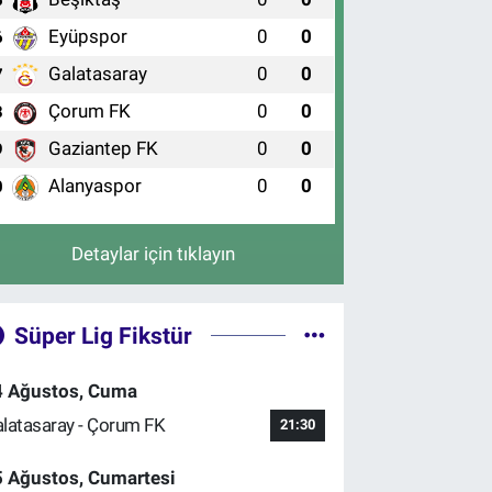
5
Eyüpspor
0
0
6
Galatasaray
0
0
7
Çorum FK
0
0
8
Gaziantep FK
0
0
9
Alanyaspor
0
0
0
Detaylar için tıklayın
Süper Lig Fikstür
4 Ağustos, Cuma
latasaray - Çorum FK
21:30
5 Ağustos, Cumartesi