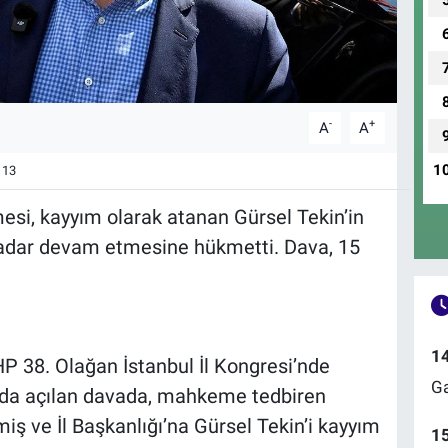
-
+
A
A
1
13
si, kayyım olarak atanan Gürsel Tekin’in
kadar devam etmesine hükmetti. Dava, 15
1
HP 38. Olağan İstanbul İl Kongresi’nde
Ga
nda açılan davada, mahkeme tedbiren
ş ve İl Başkanlığı’na Gürsel Tekin’i kayyım
1