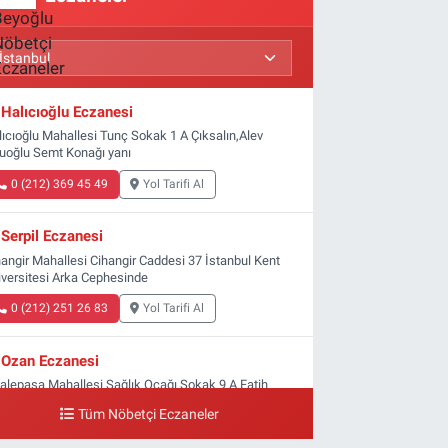
Halıcıoğlu Eczanesi
lıcıoğlu Mahallesi Tunç Sokak 1 A Çıksalın,Alev
luoğlu Semt Konağı yanı
0 (212) 369 45 49
Yol Tarifi Al
Serpil Eczanesi
hangir Mahallesi Cihangir Caddesi 37 İstanbul Kent
iversitesi Arka Cephesinde
0 (212) 251 26 83
Yol Tarifi Al
Ozan Eczanesi
yalepaşa Mahallesi Sağlık Ocağı Sokak 9 A Fatih
ltan ASM Yanı
Tüm Nöbetçi Eczaneler
0 (212) 297 30 13
Yol Tarifi Al