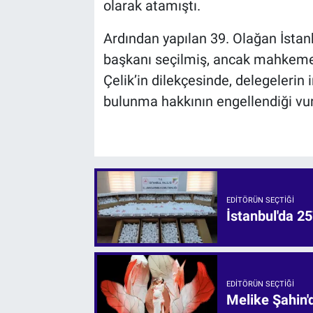
olarak atamıştı.
Ardından yapılan 39. Olağan İstanb
başkanı seçilmiş, ancak mahkeme
Çelik’in dilekçesinde, delegelerin i
bulunma hakkının engellendiği vu
EDITÖRÜN SEÇTIĞI
İstanbul'da 25
EDITÖRÜN SEÇTIĞI
Melike Şahin