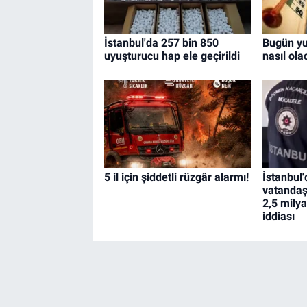
İstanbul'da 257 bin 850
Bugün yu
uyuşturucu hap ele geçirildi
nasıl ol
5 il için şiddetli rüzgâr alarmı!
İstanbul'
vatandaş
2,5 milya
iddiası