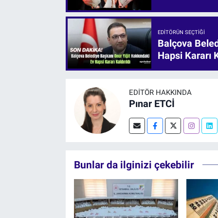
EDITÖRÜN SEÇTIĞI
Balçova Beled
Hapsi Kararı K
EDITÖR HAKKINDA
Pınar ETCİ
Bunlar da ilginizi çekebilir