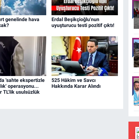
rt genelinde hava
Erdal Beşikçioğlu'nun
acak?
uyuşturucu testi pozitif çıktı!
da 'sahte ekspertizle
525 Hâkim ve Savcı
lık' operasyonu...
Hakkında Karar Alındı
r TL'lik usulsüzlük