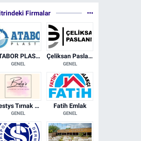
itrindeki Firmalar
ATABOR PLASTİK
Çeliksan Paslanmaz
GENEL
GENEL
Bestys Tırnak Stüdyosu
Fatih Emlak
GENEL
GENEL