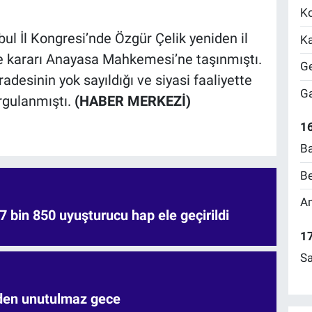
Ko
ul İl Kongresi’nde Özgür Çelik yeniden il
Ka
 kararı Anayasa Mahkemesi’ne taşınmıştı.
Ge
radesinin yok sayıldığı ve siyasi faaliyette
Ga
rgulanmıştı.
(HABER MERKEZİ)
16
Ba
Be
Am
7 bin 850 uyuşturucu hap ele geçirildi
17
Sa
'den unutulmaz gece