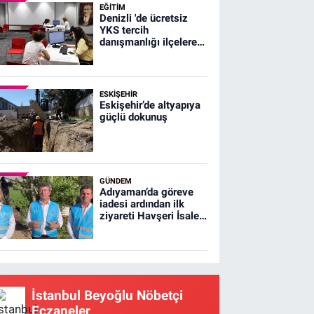
EĞİTİM
Denizli 'de ücretsiz
YKS tercih
danışmanlığı ilçelere
ulaştı
ESKIŞEHIR
Eskişehir’de altyapıya
güçlü dokunuş
GÜNDEM
Adıyaman’da göreve
iadesi ardından ilk
ziyareti Havşeri İsale
Hattı'na yaptı
İstanbul Beyoğlu Nöbetçi
Eczaneler