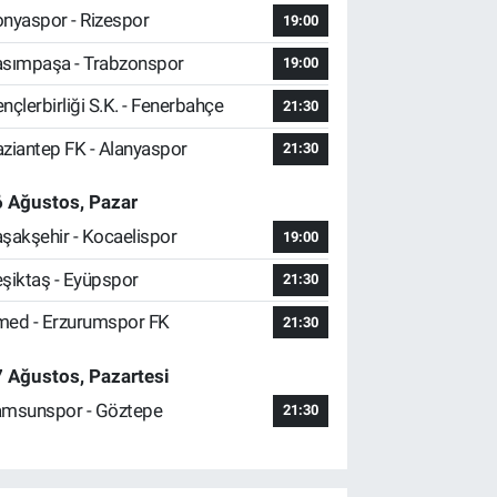
nyaspor - Rizespor
19:00
sımpaşa - Trabzonspor
19:00
nçlerbirliği S.K. - Fenerbahçe
21:30
ziantep FK - Alanyaspor
21:30
 Ağustos, Pazar
şakşehir - Kocaelispor
19:00
şiktaş - Eyüpspor
21:30
ed - Erzurumspor FK
21:30
 Ağustos, Pazartesi
msunspor - Göztepe
21:30