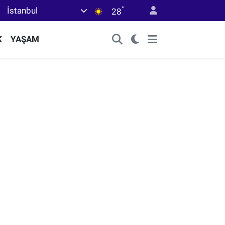
°
İstanbul
28
K
YAŞAM