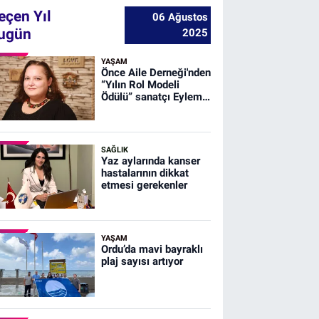
eçen Yıl
06 Ağustos
ugün
2025
YAŞAM
Önce Aile Derneği'nden
“Yılın Rol Modeli
Ödülü” sanatçı Eylem
Erdem Uğurlu’ya
SAĞLIK
Yaz aylarında kanser
hastalarının dikkat
etmesi gerekenler
YAŞAM
Ordu’da mavi bayraklı
plaj sayısı artıyor