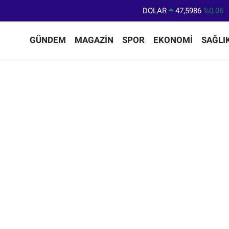
DOLAR
47,5986
%0.06
EURO
55,0700
%0.1
GÜNDEM
MAGAZİN
SPOR
EKONOMİ
SAĞLI
STERLİN
64,2438
%0.21
GRAM ALTIN
6518.23
%0.39
BİST100
13.703
%0
BITCOIN
64.475,47
%0.66