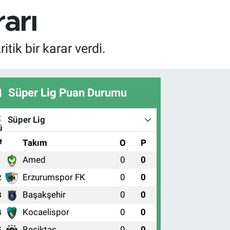
arı
tik bir karar verdi.
Süper Lig Puan Durumu
Süper Lig
#
Takım
O
P
Amed
0
0
1
Erzurumspor FK
0
0
2
Başakşehir
0
0
3
Kocaelispor
0
0
4
Beşiktaş
0
0