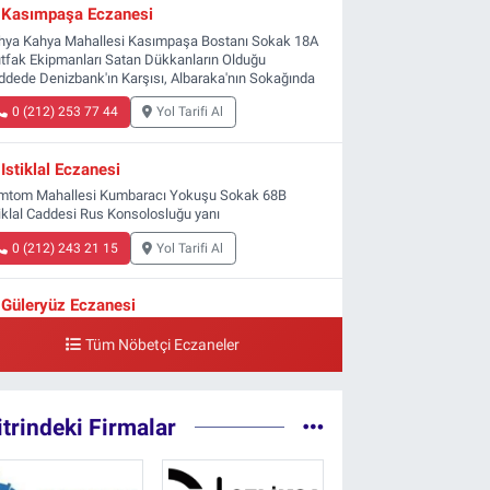
Kasımpaşa Eczanesi
hya Kahya Mahallesi Kasımpaşa Bostanı Sokak 18A
tfak Ekipmanları Satan Dükkanların Olduğu
ddede Denizbank'ın Karşısı, Albaraka'nın Sokağında
0 (212) 253 77 44
Yol Tarifi Al
Istiklal Eczanesi
mtom Mahallesi Kumbaracı Yokuşu Sokak 68B
tiklal Caddesi Rus Konsolosluğu yanı
0 (212) 243 21 15
Yol Tarifi Al
Güleryüz Eczanesi
ripaşa Mahallesi Şaban Deresi Sokak 7 D Koç
Tüm Nöbetçi Eczaneler
zesi Arkası-kalaycıbahçe Meydana Doğru
0 (212) 369 95 85
Yol Tarifi Al
itrindeki Firmalar