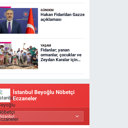
GÜNDEM
Hakan Fidan'dan Gazze
açıklaması
YAŞAM
Fidanlar; yanan
ormanlar, çocuklar ve
Zeydan Karalar için
dikildi
İstanbul Beyoğlu Nöbetçi
Eczaneler