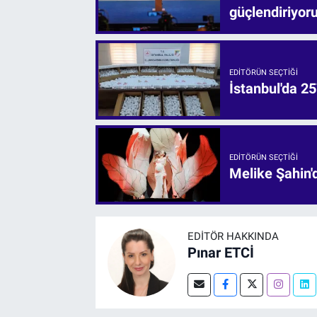
güçlendiriyor
EDITÖRÜN SEÇTIĞI
İstanbul'da 25
EDITÖRÜN SEÇTIĞI
Melike Şahin
EDITÖR HAKKINDA
Pınar ETCİ