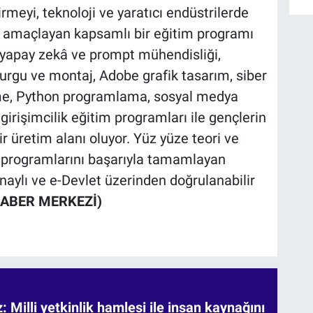
tirmeyi, teknoloji ve yaratıcı endüstrilerde
ayı amaçlayan kapsamlı bir eğitim programı
 yapay zekâ ve prompt mühendisliği,
 kurgu ve montaj, Adobe grafik tasarım, siber
irme, Python programlama, sosyal medya
girişimcilik eğitim programları ile gençlerin
r üretim alanı oluyor. Yüz yüze teori ve
m programlarını başarıyla tamamlayan
onaylı ve e-Devlet üzerinden doğrulanabilir
HABER MERKEZİ)
 Milli yetkinlik hamlesi ile insan kaynağını