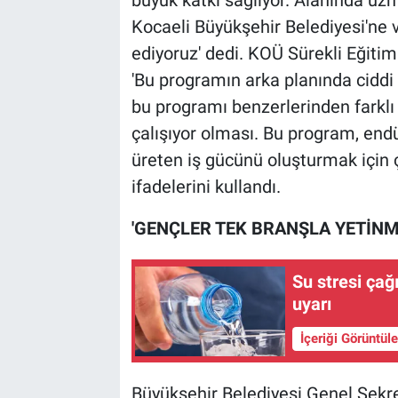
büyük katkı sağlıyor. Alanında uzma
Kocaeli Büyükşehir Belediyesi'ne 
ediyoruz' dedi. KOÜ Sürekli Eğitim
'Bu programın arka planında ciddi b
bu programı benzerlerinden farklı
çalışıyor olması. Bu program, endü
üreten iş gücünü oluşturmak için ço
ifadelerini kullandı.
'GENÇLER TEK BRANŞLA YETİNM
Su stresi çağ
uyarı
İçeriği Görüntül
Büyükşehir Belediyesi Genel Sekret