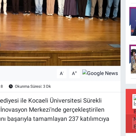
-
+
A
A
8
Okunma Süresi: 3 Dk
diyesi ile Kocaeli Üniversitesi Sürekli
al İnovasyon Merkezi'nde gerçekleştirilen
ını başarıyla tamamlayan 237 katılımcıya