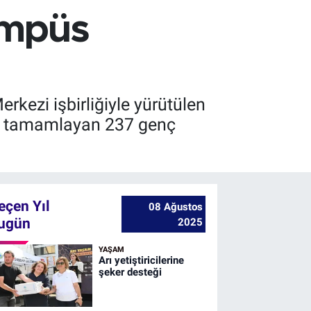
ampüs
rkezi işbirliğiyle yürütülen
yla tamamlayan 237 genç
eçen Yıl
08 Ağustos
ugün
2025
YAŞAM
Arı yetiştiricilerine
şeker desteği