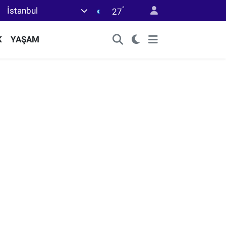
°
İstanbul
27
K
YAŞAM