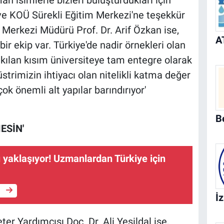
n isimlerle bizleri buluşturdukları için
ve KOÜ Sürekli Eğitim Merkezi'ne teşekkür
 Merkezi Müdürü Prof. Dr. Arif Özkan ise,
ir ekip var. Türkiye'de nadir örnekleri olan
 kılan kısım üniversiteye tam entegre olarak
strimizin ihtiyacı olan nitelikli katma değer
k önemli alt yapılar barındırıyor'
ESİN'
ı yaklaşıyor! Uzmanlardan Türkiye için
e
er Yardımcısı Doç. Dr. Ali Yeşildal ise,