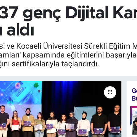
237 genç Dijital K
ı aldı
 ve Kocaeli Üniversitesi Sürekli Eğitim Me
ramları' kapsamında eğitimlerini başarı
ını sertifikalarıyla taçlandırdı.
G
B