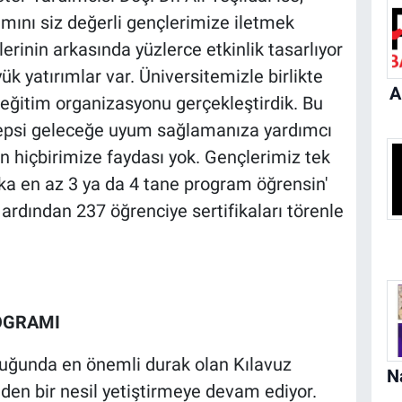
amını siz değerli gençlerimize iletmek
erinin arkasında yüzlerce etkinlik tasarlıyor
k yatırımlar var. Üniversitemizle birlikte
A
 eğitim organizasyonu gerçekleştirdik. Bu
epsi geleceğe uyum sağlamanıza yardımcı
n hiçbirimize faydası yok. Gençlerimiz tek
ka en az 3 ya da 4 tane program öğrensin'
 ardından 237 öğrenciye sertifikaları törenle
OGRAMI
uluğunda en önemli durak olan Kılavuz
den bir nesil yetiştirmeye devam ediyor.