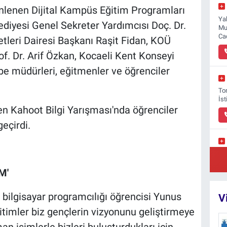
nlenen Dijital Kampüs Eğitim Programları
Ya
ediyesi Genel Sekreter Yardımcısı Doç. Dr.
Mu
Ca
etleri Dairesi Başkanı Raşit Fidan, KOÜ
f. Dr. Arif Özkan, Kocaeli Kent Konseyi
e müdürleri, eğitmenler ve öğrenciler
To
İs
n Kahoot Bilgi Yarışması'nda öğrenciler
geçirdi.
Pi
Mü
M'
bilgisayar programcılığı öğrencisi Yunus
V
itimler biz gençlerin vizyonunu geliştirmeye