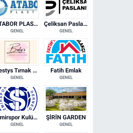
ATABOR PLASTİK
Çeliksan Paslanmaz
GENEL
GENEL
Bestys Tırnak Stüdyosu
Fatih Emlak
GENEL
GENEL
İzmirspor Kulübü Derneği
ŞİRİN GARDEN
GENEL
GENEL