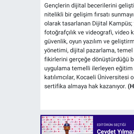
Gençlerin dijital becerilerini geliş
nitelikli bir gelişim fırsatı sunm
olarak tasarlanan Dijital Kampüs;
fotoğrafçılık ve videografi, video
güvenlik, oyun yazılım ve gelişt
yönetimi, dijital pazarlama, temel 
fikirlerini gerçeğe dönüştürdüğü bi
uygulama temelli ilerleyen eğiti
katılımcılar, Kocaeli Üniversitesi 
sertifika almaya hak kazanıyor.
(
EDITÖRÜN SEÇTIĞI
Cevdet Yılmaz: