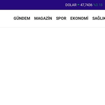
DOLAR
47,7436
%0.18
EURO
55,2510
%0.32
GÜNDEM
MAGAZİN
SPOR
EKONOMİ
SAĞLI
STERLİN
64,4811
%0.38
GRAM ALTIN
6648.99
%2.59
BİST100
13.779
%-14
BITCOIN
64.960,21
%0.87