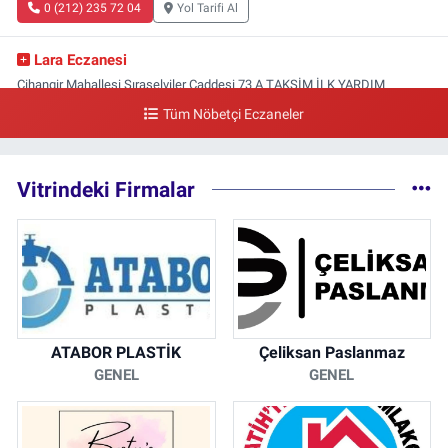
0 (212) 235 72 04
Yol Tarifi Al
Lara Eczanesi
Cihangir Mahallesi Sıraselviler Caddesi 73 A TAKSİM İLK YARDIM
HASTANESİ KARŞISI
Tüm Nöbetçi Eczaneler
0 (212) 293 90 86
Yol Tarifi Al
Vitrindeki Firmalar
ATABOR PLASTİK
Çeliksan Paslanmaz
GENEL
GENEL