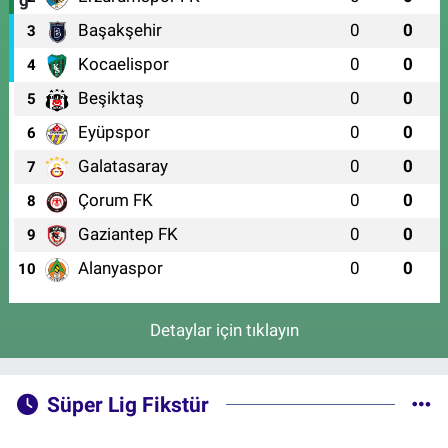
Başakşehir
0
0
3
Kocaelispor
0
0
4
Beşiktaş
0
0
5
Eyüpspor
0
0
6
Galatasaray
0
0
7
Çorum FK
0
0
8
Gaziantep FK
0
0
9
Alanyaspor
0
0
10
Detaylar için tıklayın
Süper Lig Fikstür