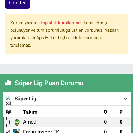
Gönder
Yorum yazarak
topluluk kurallarımızı
kabul etmiş
bulunuyor ve tüm sorumluluğu üstleniyorsunuz. Yazılan
yorumlardan Aps Haber hiçbir şekilde sorumlu
tutulamaz.
Süper Lig Puan Durumu
Süper Lig
#
Takım
O
P
Amed
0
0
1
Erzurumspor FK
0
0
2