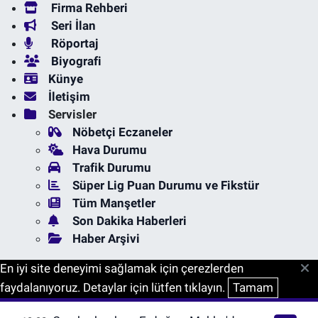
Firma Rehberi
Seri İlan
Röportaj
Biyografi
Künye
İletişim
Servisler
Nöbetçi Eczaneler
Hava Durumu
Trafik Durumu
Süper Lig Puan Durumu ve Fikstür
Tüm Manşetler
Son Dakika Haberleri
Haber Arşivi
En iyi site deneyimi sağlamak için çerezlerden
faydalanıyoruz. Detaylar için lütfen tıklayın.
Tamam