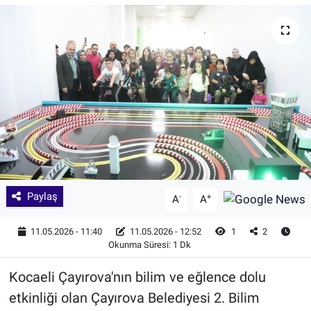
Paylaş
-
+
A
A
11.05.2026 - 11:40
11.05.2026 - 12:52
1
2
Okunma Süresi: 1 Dk
Kocaeli Çayırova'nın bilim ve eğlence dolu
etkinliği olan Çayırova Belediyesi 2. Bilim