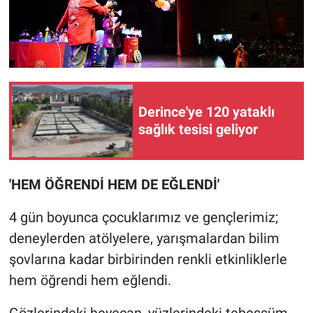
Derince'ye 120 yataklı
sağlık tesisi geliyor
'HEM ÖĞRENDİ HEM DE EĞLENDİ'
4 gün boyunca çocuklarımız ve gençlerimiz;
deneylerden atölyelere, yarışmalardan bilim
şovlarına kadar birbirinden renkli etkinliklerle
hem öğrendi hem eğlendi.
Gözlerindeki heyecan, yüzlerindeki tebessüm