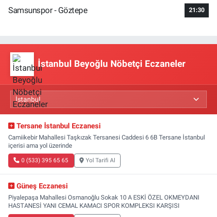
Samsunspor - Göztepe
21:30
İstanbul Beyoğlu Nöbetçi Eczaneler
Tersane İstanbul Eczanesi
Camiikebir Mahallesi Taşkızak Tersanesi Caddesi 6 6B Tersane İstanbul
içerisi ama yol üzerinde
0 (533) 395 65 65
Yol Tarifi Al
Güneş Eczanesi
Piyalepaşa Mahallesi Osmanoğlu Sokak 10 A ESKİ ÖZEL OKMEYDANI
HASTANESİ YANI CEMAL KAMACI SPOR KOMPLEKSI KARŞISI