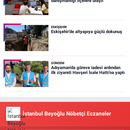
danışmanlığı ilçelere ulaştı
ESKIŞEHIR
Eskişehir’de altyapıya güçlü dokunuş
GÜNDEM
Adıyaman’da göreve iadesi ardından
ilk ziyareti Havşeri İsale Hattı'na yaptı
İstanbul Beyoğlu Nöbetçi Eczaneler