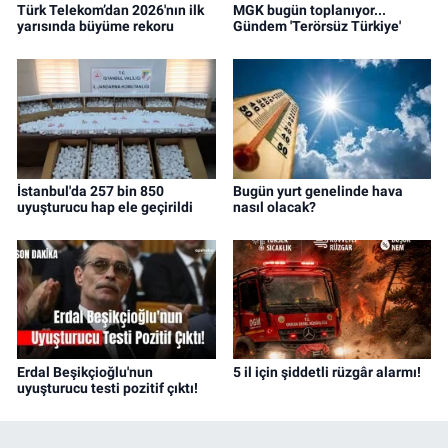
Türk Telekom’dan 2026'nın ilk
MGK bugün toplanıyor...
yarısında büyüme rekoru
Gündem 'Terörsüz Türkiye'
İstanbul'da 257 bin 850
Bugün yurt genelinde hava
uyuşturucu hap ele geçirildi
nasıl olacak?
Erdal Beşikçioğlu'nun
5 il için şiddetli rüzgâr alarmı!
uyuşturucu testi pozitif çıktı!