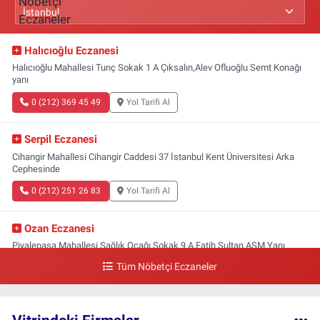
Halıcıoğlu Eczanesi
Halıcıoğlu Mahallesi Tunç Sokak 1 A Çıksalın,Alev Ofluoğlu Semt Konağı
yanı
0 (212) 369 45 49
Yol Tarifi Al
Serpil Eczanesi
Cihangir Mahallesi Cihangir Caddesi 37 İstanbul Kent Üniversitesi Arka
Cephesinde
0 (212) 251 26 83
Yol Tarifi Al
Ozan Eczanesi
Piyalepaşa Mahallesi Sağlık Ocağı Sokak 9 A Fatih Sultan ASM Yanı
Tüm Nöbetçi Eczaneler
0 (212) 297 30 13
Yol Tarifi Al