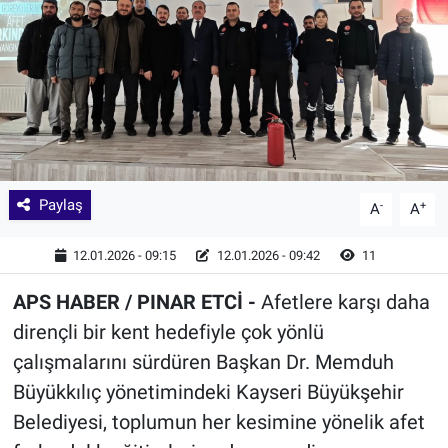
Paylaş
-
+
A
A
12.01.2026 - 09:15
12.01.2026 - 09:42
11
APS HABER / PINAR ETCİ -
Afetlere karşı daha
dirençli bir kent hedefiyle çok yönlü
çalışmalarını sürdüren Başkan Dr. Memduh
Büyükkılıç yönetimindeki Kayseri Büyükşehir
Belediyesi, toplumun her kesimine yönelik afet