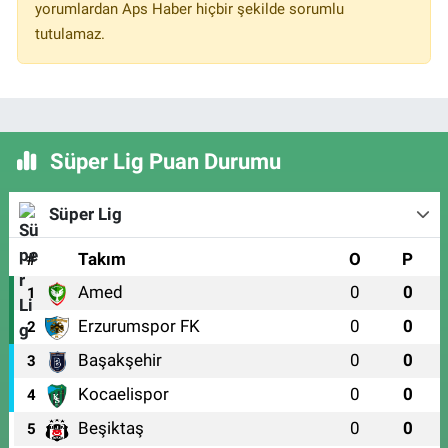
yorumlardan Aps Haber hiçbir şekilde sorumlu
tutulamaz.
Süper Lig Puan Durumu
Süper Lig
#
Takım
O
P
Amed
0
0
1
Erzurumspor FK
0
0
2
Başakşehir
0
0
3
Kocaelispor
0
0
4
Beşiktaş
0
0
5