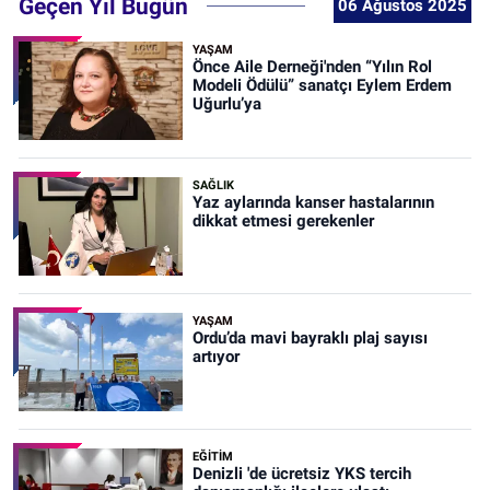
Geçen Yıl Bugün
06 Ağustos 2025
YAŞAM
Önce Aile Derneği'nden “Yılın Rol
Modeli Ödülü” sanatçı Eylem Erdem
Uğurlu’ya
SAĞLIK
Yaz aylarında kanser hastalarının
dikkat etmesi gerekenler
YAŞAM
Ordu’da mavi bayraklı plaj sayısı
artıyor
EĞİTİM
Denizli 'de ücretsiz YKS tercih