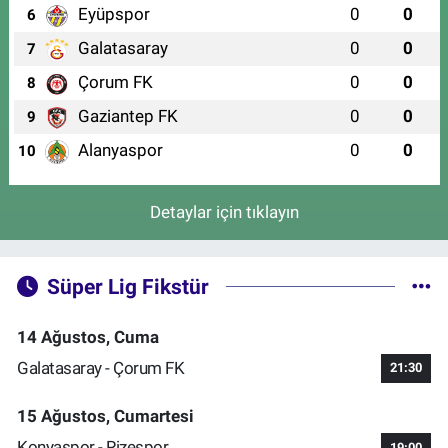
Eyüpspor
0
0
6
Galatasaray
0
0
7
Çorum FK
0
0
8
Gaziantep FK
0
0
9
Alanyaspor
0
0
10
Detaylar için tıklayın
Süper Lig Fikstür
14 Ağustos, Cuma
Galatasaray - Çorum FK
21:30
15 Ağustos, Cumartesi
Konyaspor - Rizespor
19:00