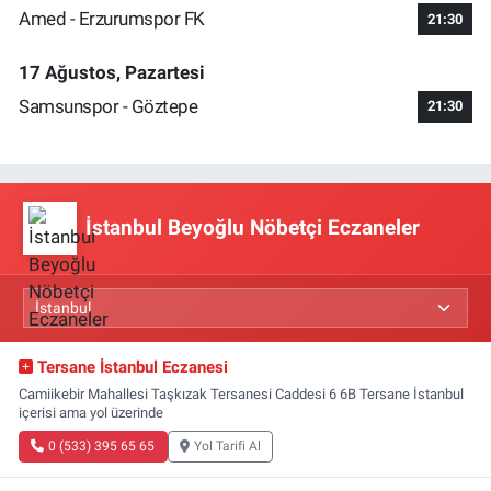
Amed - Erzurumspor FK
21:30
17 Ağustos, Pazartesi
Samsunspor - Göztepe
21:30
İstanbul Beyoğlu Nöbetçi Eczaneler
Tersane İstanbul Eczanesi
Camiikebir Mahallesi Taşkızak Tersanesi Caddesi 6 6B Tersane İstanbul
içerisi ama yol üzerinde
0 (533) 395 65 65
Yol Tarifi Al