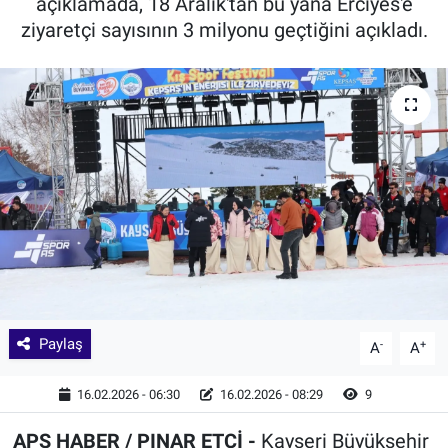
açıklamada, 18 Aralık'tan bu yana Erciyes'e
ziyaretçi sayısının 3 milyonu geçtiğini açıkladı.
Paylaş
-
+
A
A
16.02.2026 - 06:30
16.02.2026 - 08:29
9
APS HABER / PINAR ETCİ -
Kayseri Büyükşehir