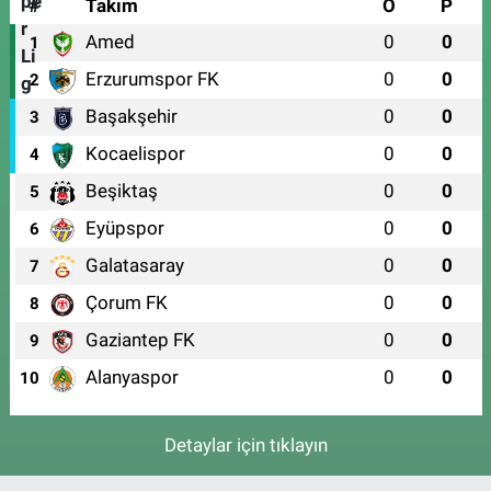
#
Takım
O
P
Amed
0
0
1
Erzurumspor FK
0
0
2
Başakşehir
0
0
3
Kocaelispor
0
0
4
Beşiktaş
0
0
5
Eyüpspor
0
0
6
Galatasaray
0
0
7
Çorum FK
0
0
8
Gaziantep FK
0
0
9
Alanyaspor
0
0
10
Detaylar için tıklayın