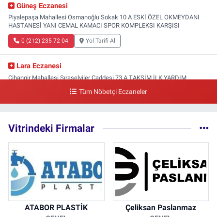
Güneş Eczanesi
Piyalepaşa Mahallesi Osmanoğlu Sokak 10 A ESKİ ÖZEL OKMEYDANI
HASTANESİ YANI CEMAL KAMACI SPOR KOMPLEKSI KARŞISI
0 (212) 235 72 04
Yol Tarifi Al
Lara Eczanesi
Cihangir Mahallesi Sıraselviler Caddesi 73 A TAKSİM İLK YARDIM
HASTANESİ KARŞISI
Tüm Nöbetçi Eczaneler
0 (212) 293 90 86
Yol Tarifi Al
Vitrindeki Firmalar
ATABOR PLASTİK
Çeliksan Paslanmaz