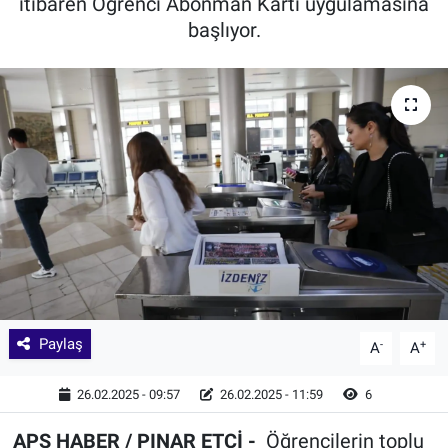
itibaren Öğrenci Abonman Kartı uygulamasına
başlıyor.
Paylaş
-
+
A
A
26.02.2025 - 09:57
26.02.2025 - 11:59
6
APS HABER / PINAR ETCİ -
Öğrencilerin toplu