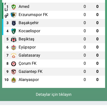
Amed
0
0
1
Erzurumspor FK
0
0
2
Başakşehir
0
0
3
Kocaelispor
0
0
4
Beşiktaş
0
0
5
Eyüpspor
0
0
6
Galatasaray
0
0
7
Çorum FK
0
0
8
Gaziantep FK
0
0
9
Alanyaspor
0
0
10
Detaylar için tıklayın