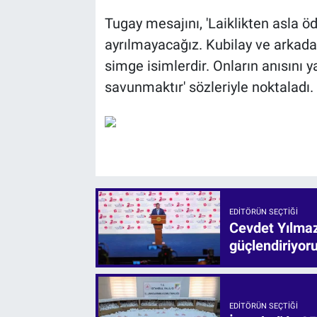
Tugay mesajını, 'Laiklikten asla 
ayrılmayacağız. Kubilay ve arkada
simge isimlerdir. Onların anısını
savunmaktır' sözleriyle noktaladı.
EDITÖRÜN SEÇTIĞI
Cevdet Yılmaz:
güçlendiriyor
EDITÖRÜN SEÇTIĞI