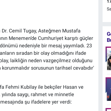
17
Sa
ı Dr. Cemil Tugay, Asteğmen Mustafa
G
rının Menemen'de Cumhuriyet karşıtı güçler
B
yıl dönümü nedeniyle bir mesaj yayımladı. 23
ların sıradan bir olay olmadığını ifade
olay, laikliğin neden vazgeçilmez olduğunu
 korunmalıdır sorusunun tarihsel cevabıdır'
a Fehmi Kubilay ile bekçiler Hasan ve
. yılında saygı, rahmet ve minnetle
 mesajında şu ifadelere yer verdi: