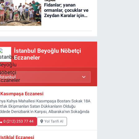
YAŞAM
Fidanlar; yanan
ormanlar, çocuklar ve
Zeydan Karalar için
dikildi
İstanbul Beyoğlu Nöbetçi
Eczaneler
Kasımpaşa Eczanesi
hya Kahya Mahallesi Kasımpaşa Bostanı Sokak 18A
tfak Ekipmanları Satan Dükkanların Olduğu
ddede Denizbank'ın Karşısı, Albaraka'nın Sokağında
0 (212) 253 77 44
Yol Tarifi Al
Istiklal Eczanesi