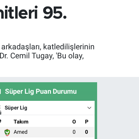
tleri 95.
rkadaşları, katledilişlerinin
r. Cemil Tugay, 'Bu olay,
Süper Lig Puan Durumu
Süper Lig
#
Takım
O
P
Amed
0
0
1