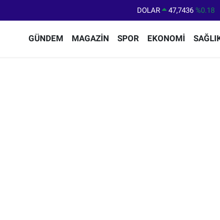
DOLAR
47,7436
%0.18
EURO
55,2510
%0.32
GÜNDEM
MAGAZİN
SPOR
EKONOMİ
SAĞLI
STERLİN
64,4811
%0.38
GRAM ALTIN
6660.55
%0.03
BİST100
13.779
%-14
BITCOIN
64.959,79
%1.11