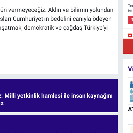
To
ödün vermeyeceğiz. Aklın ve bilimin yolundan
İs
şları Cumhuriyet'in bedelini canıyla ödeyen
 yaşatmak, demokratik ve çağdaş Türkiye'yi
Pi
Mü
V
 Milli yetkinlik hamlesi ile insan kaynağını
uz