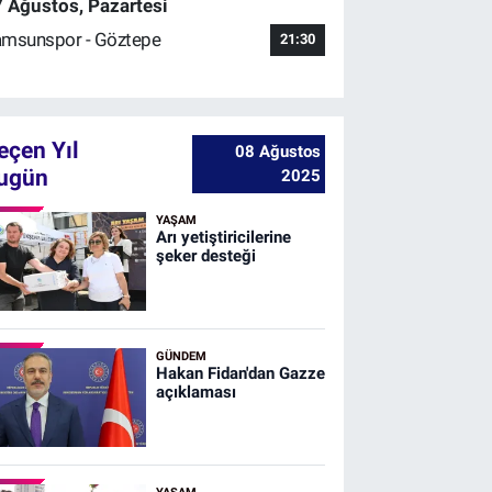
 Ağustos, Pazartesi
msunspor - Göztepe
21:30
eçen Yıl
08 Ağustos
ugün
2025
YAŞAM
Arı yetiştiricilerine
şeker desteği
GÜNDEM
Hakan Fidan'dan Gazze
açıklaması