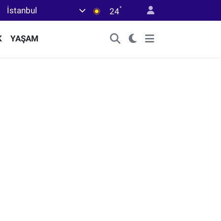
°
İstanbul
24
K
YAŞAM