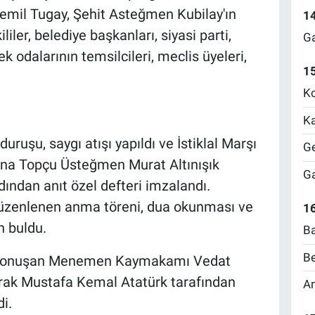
emil Tugay, Şehit Asteğmen Kubilay'ın
1
ililer, belediye başkanları, siyasi parti,
Ga
k odalarının temsilcileri, meclis üyeleri,
1
Ko
Ka
uşu, saygı atışı yapıldı ve İstiklal Marşı
Ge
dına Topçu Üsteğmen Murat Altınışık
Ga
ından anıt özel defteri imzalandı.
 düzenlenen anma töreni, dua okunması ve
16
n buldu.
Ba
Be
n konuşan Menemen Kaymakamı Vedat
arak Mustafa Kemal Atatürk tarafından
Am
i.