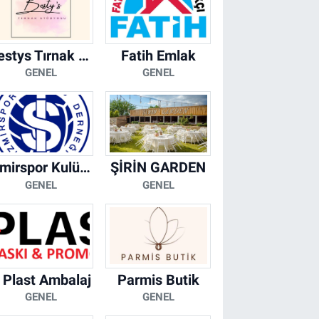
Bestys Tırnak Stüdyosu
Fatih Emlak
GENEL
GENEL
İzmirspor Kulübü Derneği
ŞİRİN GARDEN
GENEL
GENEL
 Plast Ambalaj
Parmis Butik
GENEL
GENEL