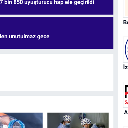
7 bin 850 uyuşturucu hap ele geçirildi
'den unutulmaz gece
A