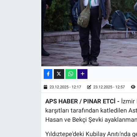
23.12.2025 - 12:17
23.12.2025 - 12:57
APS HABER / PINAR ETCİ -
İzmir
karşıtları tarafından katledilen 
Hasan ve Bekçi Şevki ayaklanmanın 
Yıldıztepe'deki Kubilay Anıtı'nda 