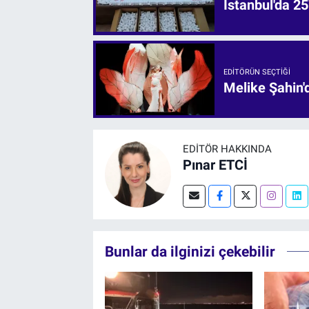
İstanbul'da 25
EDITÖRÜN SEÇTIĞI
Melike Şahin
EDITÖR HAKKINDA
Pınar ETCİ
Bunlar da ilginizi çekebilir