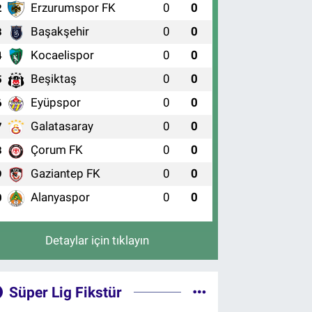
Erzurumspor FK
0
0
2
Başakşehir
0
0
3
Kocaelispor
0
0
4
Beşiktaş
0
0
5
Eyüpspor
0
0
6
Galatasaray
0
0
7
Çorum FK
0
0
8
Gaziantep FK
0
0
9
Alanyaspor
0
0
0
Detaylar için tıklayın
Süper Lig Fikstür