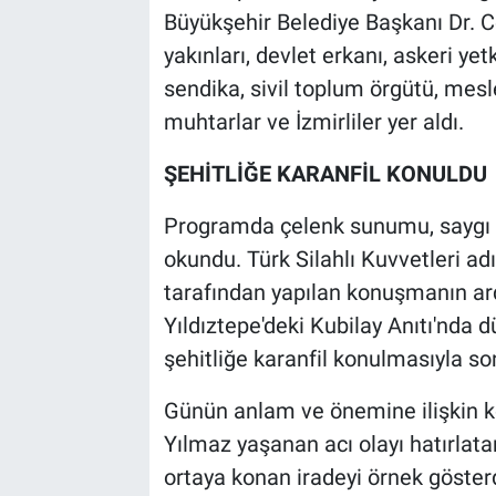
Büyükşehir Belediye Başkanı Dr. C
yakınları, devlet erkanı, askeri yetk
sendika, sivil toplum örgütü, mesle
muhtarlar ve İzmirliler yer aldı.
ŞEHİTLİĞE KARANFİL KONULDU
Programda çelenk sunumu, saygı dur
okundu. Türk Silahlı Kuvvetleri a
tarafından yapılan konuşmanın ard
Yıldıztepe'deki Kubilay Anıtı'nda
şehitliğe karanfil konulmasıyla so
Günün anlam ve önemine ilişki
Yılmaz yaşanan acı olayı hatırlat
ortaya konan iradeyi örnek gösterd