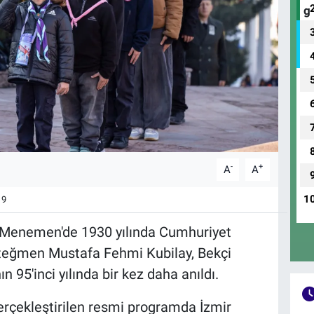
-
+
A
A
1
9
 Menemen'de 1930 yılında Cumhuriyet
Asteğmen Mustafa Fehmi Kubilay, Bekçi
95'inci yılında bir kez daha anıldı.
gerçekleştirilen resmi programda İzmir