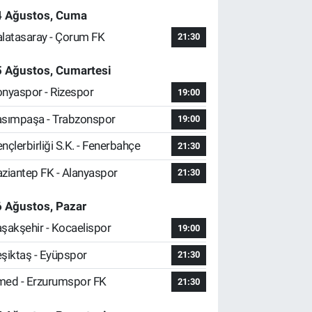
4 Ağustos, Cuma
latasaray - Çorum FK
21:30
5 Ağustos, Cumartesi
nyaspor - Rizespor
19:00
sımpaşa - Trabzonspor
19:00
nçlerbirliği S.K. - Fenerbahçe
21:30
ziantep FK - Alanyaspor
21:30
 Ağustos, Pazar
şakşehir - Kocaelispor
19:00
şiktaş - Eyüpspor
21:30
ed - Erzurumspor FK
21:30