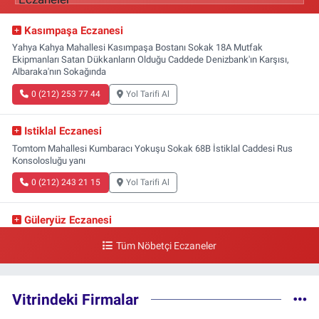
Kasımpaşa Eczanesi
Yahya Kahya Mahallesi Kasımpaşa Bostanı Sokak 18A Mutfak
Ekipmanları Satan Dükkanların Olduğu Caddede Denizbank'ın Karşısı,
Albaraka'nın Sokağında
0 (212) 253 77 44
Yol Tarifi Al
Istiklal Eczanesi
Tomtom Mahallesi Kumbaracı Yokuşu Sokak 68B İstiklal Caddesi Rus
Konsolosluğu yanı
0 (212) 243 21 15
Yol Tarifi Al
Güleryüz Eczanesi
Piripaşa Mahallesi Şaban Deresi Sokak 7 D Koç Müzesi Arkası-
Tüm Nöbetçi Eczaneler
kalaycıbahçe Meydana Doğru
0 (212) 369 95 85
Yol Tarifi Al
Vitrindeki Firmalar