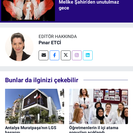
Melike Şahin'den unutulmaz
gece
EDITÖR HAKKINDA
Pınar ETCİ
Bunlar da ilginizi çekebilir
Antalya Muratpaşa'nın LGS
Öğretmenlerin il içi atama
başarısı
sonuçları açıklandı