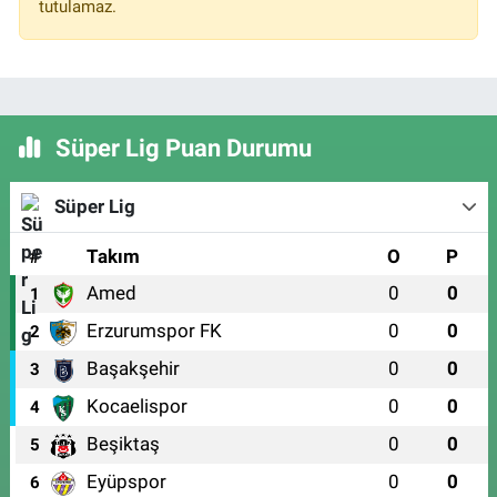
tutulamaz.
Süper Lig Puan Durumu
Süper Lig
#
Takım
O
P
Amed
0
0
1
Erzurumspor FK
0
0
2
Başakşehir
0
0
3
Kocaelispor
0
0
4
Beşiktaş
0
0
5
Eyüpspor
0
0
6