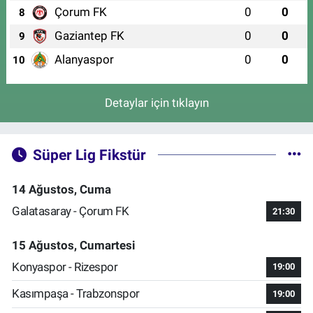
Çorum FK
0
0
8
Gaziantep FK
0
0
9
Alanyaspor
0
0
10
Detaylar için tıklayın
Süper Lig Fikstür
14 Ağustos, Cuma
Galatasaray - Çorum FK
21:30
15 Ağustos, Cumartesi
Konyaspor - Rizespor
19:00
Kasımpaşa - Trabzonspor
19:00