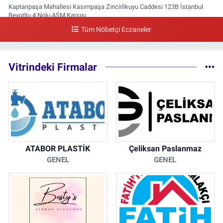
Kaptanpaşa Mahallesi Kasımpaşa Zincirlikuyu Caddesi 123B İstanbul
Beyoğlu 4 Nolu ASM Karşısı
Tüm Nöbetçi Eczaneler
0 (212) 297 96 92
Yol Tarifi Al
Vitrindeki Firmalar
ATABOR PLASTİK
Çeliksan Paslanmaz
GENEL
GENEL