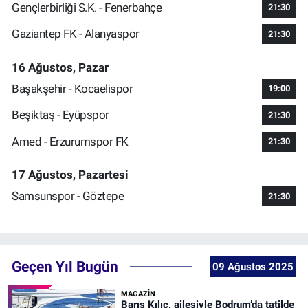
Gençlerbirliği S.K. - Fenerbahçe
21:30
Gaziantep FK - Alanyaspor
21:30
16 Ağustos, Pazar
Başakşehir - Kocaelispor
19:00
Beşiktaş - Eyüpspor
21:30
Amed - Erzurumspor FK
21:30
17 Ağustos, Pazartesi
Samsunspor - Göztepe
21:30
Geçen Yıl Bugün
09 Ağustos 2025
MAGAZİN
Barış Kılıç, ailesiyle Bodrum’da tatilde