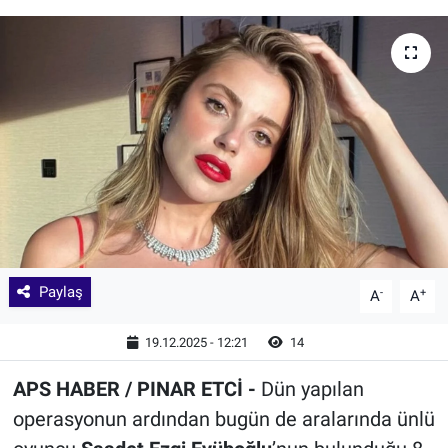
Paylaş
-
+
A
A
19.12.2025 - 12:21
14
APS HABER / PINAR ETCİ -
Dün yapılan
operasyonun ardından bugün de aralarında ünlü