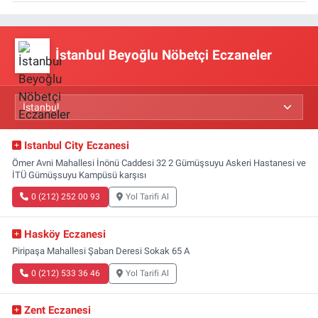
İstanbul Beyoğlu Nöbetçi Eczaneler
Istanbul City Eczanesi
Ömer Avni Mahallesi İnönü Caddesi 32 2 Gümüşsuyu Askeri Hastanesi ve
İTÜ Gümüşsuyu Kampüsü karşısı
0 (212) 252 00 93
Yol Tarifi Al
Hasköy Eczanesi
Piripaşa Mahallesi Şaban Deresi Sokak 65 A
0 (212) 533 36 46
Yol Tarifi Al
Zent Eczanesi