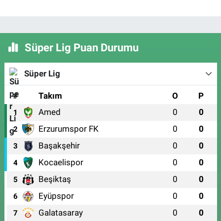
Süper Lig Puan Durumu
Süper Lig
#
Takım
O
P
Amed
0
0
1
Erzurumspor FK
0
0
2
Başakşehir
0
0
3
Kocaelispor
0
0
4
Beşiktaş
0
0
5
Eyüpspor
0
0
6
Galatasaray
0
0
7