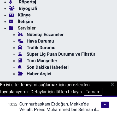
Röportaj
Biyografi
Künye
İletişim
Servisler
Nöbetçi Eczaneler
Hava Durumu
Trafik Durumu
Süper Lig Puan Durumu ve Fikstür
Tüm Manşetler
Son Dakika Haberleri
Haber Arşivi
En iyi site deneyimi sağlamak için çerezlerden
faydalanıyoruz. Detaylar için lütfen tıklayın.
Tamam
Cumhurbaşkanı Erdoğan, Mekke'de
13:32
Veliaht Prens Muhammed bin Selman ile
görüştü