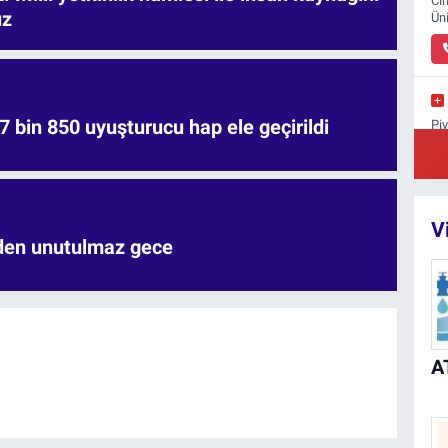
Ci
uz
Ün
7 bin 850 uyuşturucu hap ele geçirildi
Pi
Su
V
'den unutulmaz gece