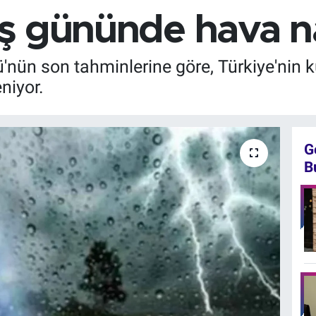
 iş gününde hava n
nün son tahminlerine göre, Türkiye'nin ku
niyor.
G
B