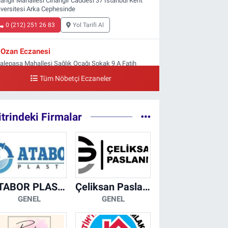
hangir Mahallesi Cihangir Caddesi 37 İstanbul Kent
iversitesi Arka Cephesinde
0 (212) 251 26 83
Yol Tarifi Al
Ozan Eczanesi
yalepaşa Mahallesi Sağlık Ocağı Sokak 9 A Fatih
ltan ASM Yanı
Tüm Nöbetçi Eczaneler
0 (212) 297 30 13
Yol Tarifi Al
itrindeki Firmalar
ATABOR PLASTİK
Çeliksan Paslanmaz
GENEL
GENEL