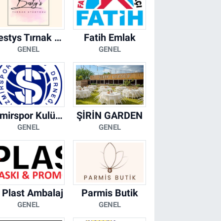
Bestys Tırnak Stüdyosu
Fatih Emlak
GENEL
GENEL
İzmirspor Kulübü Derneği
ŞİRİN GARDEN
GENEL
GENEL
 Plast Ambalaj
Parmis Butik
GENEL
GENEL