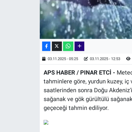
03.11.2025 - 05:25
03.11.2025 - 12:53
APS HABER / PINAR ETCİ -
Meteo
tahminlere göre, yurdun kuzey, iç v
saatlerinden sonra Doğu Akdeniz'i
sağanak ve gök gürültülü sağanak y
geçeceği tahmin ediliyor.