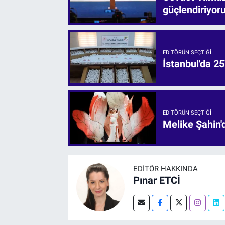
güçlendiriyor
EDITÖRÜN SEÇTIĞI
İstanbul'da 25
EDITÖRÜN SEÇTIĞI
Melike Şahin
EDITÖR HAKKINDA
Pınar ETCİ