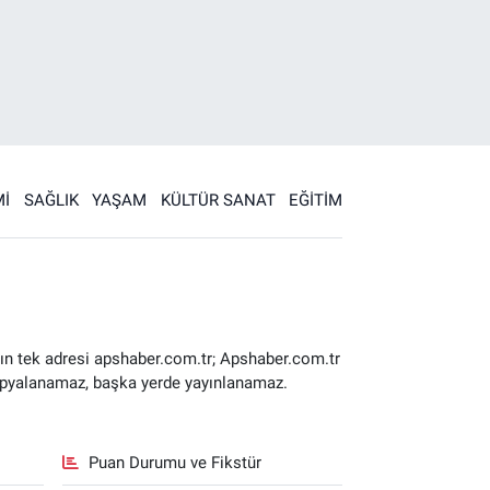
İ
SAĞLIK
YAŞAM
KÜLTÜR SANAT
EĞİTİM
ın tek adresi apshaber.com.tr; Apshaber.com.tr
 kopyalanamaz, başka yerde yayınlanamaz.
Puan Durumu ve Fikstür