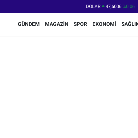
DOLAR
47,6006
%0.06
EURO
55,0250
%0.02
GÜNDEM
MAGAZİN
SPOR
EKONOMİ
SAĞLI
STERLİN
64,2398
%0.2
GRAM ALTIN
6500.87
%0.12
BİST100
13.799
%70
BITCOIN
64.643,95
%0.16