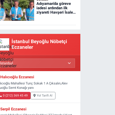
Adıyaman’da göreve
iadesi ardından ilk
ziyareti Havşeri İsale
Hattı'na yaptı
İstanbul Beyoğlu Nöbetçi
Eczaneler
Halıcıoğlu Eczanesi
lıcıoğlu Mahallesi Tunç Sokak 1 A Çıksalın,Alev
luoğlu Semt Konağı yanı
0 (212) 369 45 49
Yol Tarifi Al
Serpil Eczanesi