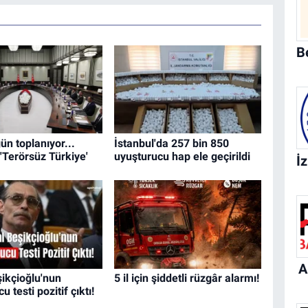
n toplanıyor...
İstanbul'da 257 bin 850
Terörsüz Türkiye'
uyuşturucu hap ele geçirildi
A
şikçioğlu'nun
5 il için şiddetli rüzgâr alarmı!
u testi pozitif çıktı!