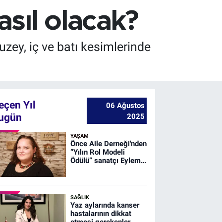
asıl olacak?
zey, iç ve batı kesimlerinde
eçen Yıl
06 Ağustos
ugün
2025
YAŞAM
Önce Aile Derneği'nden
“Yılın Rol Modeli
Ödülü” sanatçı Eylem
Erdem Uğurlu’ya
SAĞLIK
Yaz aylarında kanser
hastalarının dikkat
etmesi gerekenler