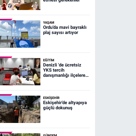
YAŞAM
Ordu’da mavi bayraklı
plaj sayısı artıyor
EĞİTİM
Denizli 'de ücretsiz
YKS tercih
danışmanlığı ilçelere
ulaştı
ESKIŞEHIR
Eskişehir’de altyapıya
güçlü dokunuş
GÜNDEM