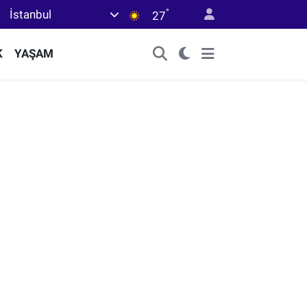
°
İstanbul
27
K
YAŞAM