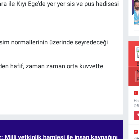
 ile Kıyı Ege'de yer yer sis ve pus hadisesi
vsim normallerinin üzerinde seyredeceği
rden hafif, zaman zaman orta kuvvette
Ha
Of
 Milli yetkinlik hamlesi ile insan kaynağını